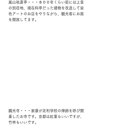
嵐山祐斎亭・・・８００年くらい前には上皇
の別荘地、現在料亭だった建物を改造して染
色アートのお店をやりながら、観光客にお庭
を開放してます。
圓光寺・・・家康が足利学校の禅師を呼び開
基したお寺です。京都は紅葉もいいですが、
竹林もいいです。