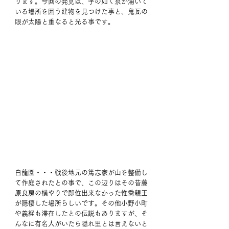
ります。今回の発見は、字の如く泉が涌いて
いる場所を囲う建物を見つけた事と、鬼瓦の
眼が太陽と重なると光る事です。
白龍園・・・戦後地元の篤志家が山を整備し
て作庭されたとの事で、この辺りはその昔藤
原良房の横やりで即位出来なかった惟喬親王
が隠棲した場所らしいです。その他小野小町
や義経も滞在したとの伝説もありますが、そ
んなに有名人がいたら隠れ里とは言えないと