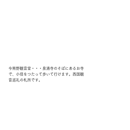
今熊野観音堂・・・泉涌寺のそばにあるお寺
で、小径をつたって歩いて行けます。西国観
音巡礼の札所です。