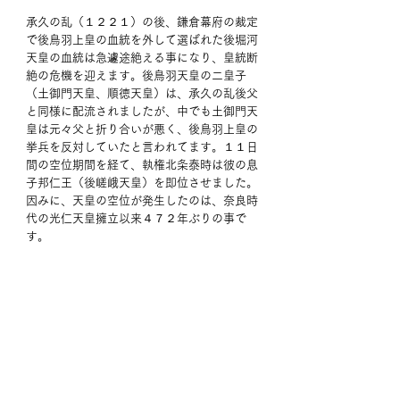
承久の乱（１２２１）の後、鎌倉幕府の裁定
で後鳥羽上皇の血統を外して選ばれた後堀河
天皇の血統は急遽途絶える事になり、皇統断
絶の危機を迎えます。後鳥羽天皇の二皇子
（土御門天皇、順徳天皇）は、承久の乱後父
と同様に配流されましたが、中でも土御門天
皇は元々父と折り合いが悪く、後鳥羽上皇の
挙兵を反対していたと言われてます。１１日
間の空位期間を経て、執権北条泰時は彼の息
子邦仁王（後嵯峨天皇）を即位させました。
因みに、天皇の空位が発生したのは、奈良時
代の光仁天皇擁立以来４７２年ぶりの事で
す。