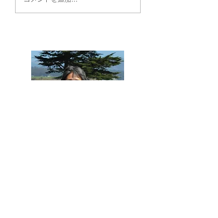
す ～水戸黄門と畠山
家”の光陰
満慶～
来ていただきありがとう
ございます！
さまざまな歴史ブログを投稿中です。
是非他の記事も購読ください。
他の記事も読む