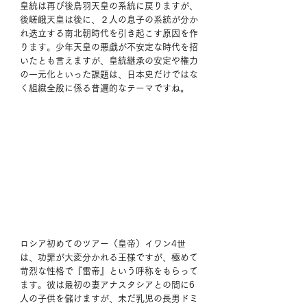
皇統は再び後鳥羽天皇の系統に戻りますが、
後嵯峨天皇は後に、２人の息子の系統が分か
れ迭立する南北朝時代を引き起こす原因を作
ります。少年天皇の悪戯が不安定な時代を招
いたとも言えますが、皇統継承の安定や権力
の一元化といった課題は、日本史だけではな
く組織全般に係る普遍的なテーマですね。 
ロシア初めてのツアー（皇帝）イワン4世
は、功罪が大変分かれる王様ですが、極めて
苛烈な性格で『雷帝』という呼称をもらって
ます。彼は最初の妻アナスタシアとの間に6
人の子供を儲けますが、未だ乳児の長男ドミ