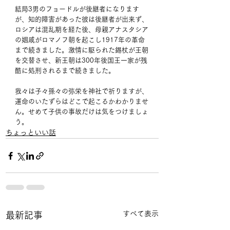
結局3男のフョードルが後継者になります
が、知的障害があった彼は後継者が出来ず、
ロシアは混乱期を経た後、母親アナスタシア
の姻戚がロマノフ朝を起こし1917年の革命
まで続きました。激情に駆られた錫杖が王朝
を交替させ、新王朝は300年後国王一家が残
酷に処刑されるまで続きました。
我々は子々孫々の弥栄を神社で祈りますが、
運命のいたずらはどこで起こるかわかりませ
ん。せめて子供の事故だけは気をつけましょ
う。
ちょっといい話
すべて表示
最新記事