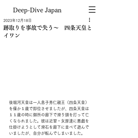
Deep-Dive Japan
2023年12月18日
跡取りを事故で失う～ 四条天皇と
イワン
後堀河天皇は一人息子秀仁親王（四条天皇）
を僅か１歳で即位させましたが、四条天皇は
１１歳の時に御所の廊下で滑り頭を打って亡
くなられました。彼は近習・女房達に悪戯を
仕掛けようとして滑石を廊下に並べて遊んで
いましたが、自分が転んでしまいました。