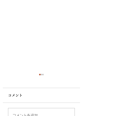
コメント
家督は兄にお還し申
制外の家“越前松
コメントを追加…