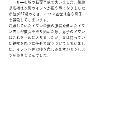
ートリ―を船の転覆事故で失いました。後継
ぎ候補は次男のイワンが担う事になりました
が彼が27歳のとき、イワン四世は自ら息子
を誤殺してしまいます。
妊娠していたイワンの妻の服装を咎めたイワ
ン四世が彼女を殴り始めた際、息子のイワン
はこれを止めに入りましたが、父は持ってい
た錫杖を怒りに任せて殴りつけてしまいまし
た。イワン四世は嘆き悲しみますがどうしよ
うもありませんでした。