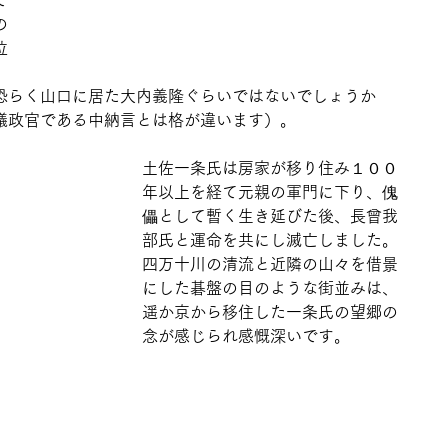
て
の
位
、
恐らく山口に居た大内義隆ぐらいではないでしょうか
議政官である中納言とは格が違います）。
土佐一条氏は房家が移り住み１００
年以上を経て元親の軍門に下り、傀
儡として暫く生き延びた後、長曾我
部氏と運命を共にし滅亡しました。
四万十川の清流と近隣の山々を借景
にした碁盤の目のような街並みは、
遥か京から移住した一条氏の望郷の
念が感じられ感慨深いです。