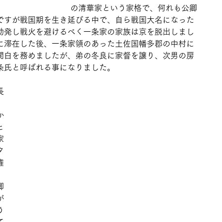
の清華家という家格で、何れも公卿
ですが戦国期を生き延びる中で、自ら戦国大名になった
勃発し戦火を避けるべく一条家の家族は京を脱出しまし
に滞在した後、一条家領のあった土佐国幡多郡の中村に
関白を務めましたが、弟の冬良に家督を譲り、次男の房
条氏と呼ばれる事になりました。
長
、
か
と
家
タ
権
卿
が
う