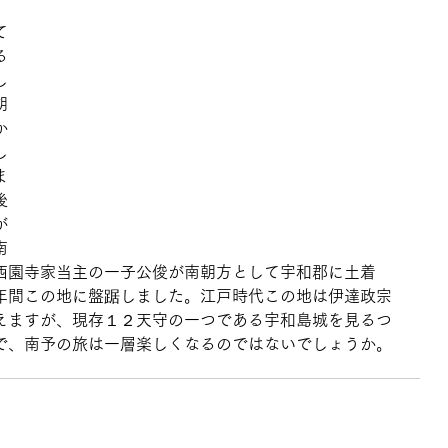
て
る
し
期
か
し
ま
後
が
南
西園寺家当主の一子公俊が南朝方として宇和郡に土着
年間この地に盤踞しました。江戸時代この地は伊達政宗
えますが、現存１２天守の一つである宇和島城を見るつ
で、南予の旅は一層楽しくなるのではないでしょうか。