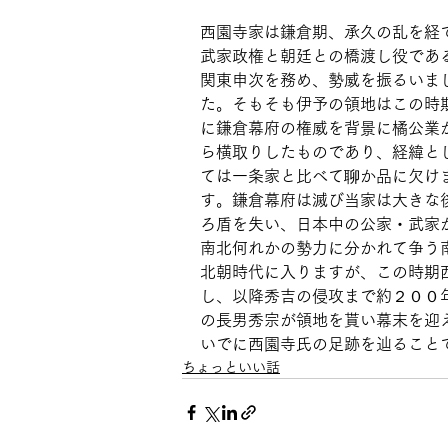
西園寺家は鎌倉期、承久の乱を経
武家政権と朝廷との橋渡し役であ
関東申次を務め、勢威を振るいま
た。そもそも伊予の領地はこの時
に鎌倉幕府の権威を背景に橘公業
ら横取りしたものであり、経緯と
ては一条家と比べて聊か品に欠け
す。鎌倉幕府は滅び当家は大きな
ろ盾を失い、日本中の公家・武家
南北何れかの勢力に分かれて争う
北朝時代に入りますが、この時期
し、以降秀吉の侵攻まで約２００
の長男秀宗が領地を貰い幕末を迎
いでに西園寺氏の足跡を辿ること
ちょっといい話