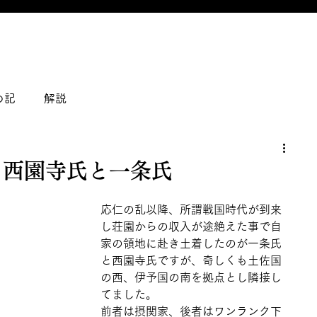
の記
解説
 西園寺氏と一条氏
応仁の乱以降、所謂戦国時代が到来
し荘園からの収入が途絶えた事で自
家の領地に赴き土着したのが一条氏
と西園寺氏ですが、奇しくも土佐国
の西、伊予国の南を拠点とし隣接し
てました。
前者は摂関家、後者はワンランク下