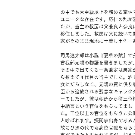
の中でも大臣級以上を務める家柄
ユニークな存在です。応仁の乱が
たが、当主の教房は父兼良と奈良
移住しました。教房は父に続いて
家がそのまま現地に土着し土佐一
司馬遼太郎は小説『夏草の賦』で
曾我部元親の物語を書きましたが
その中で出てくる一条兼定は房家
ら数えて４代目の当主でした。酒
女にだらしなく、元親の罠に係り
臣から追放される残念なキャラク
ーでしたが、彼は朝廷から従三位
中納言という官位をもらってまし
た。三位以上の官位をもらうと公
と呼ばれます。摂関家出身である
故にひ孫の代でも高位官職をもら