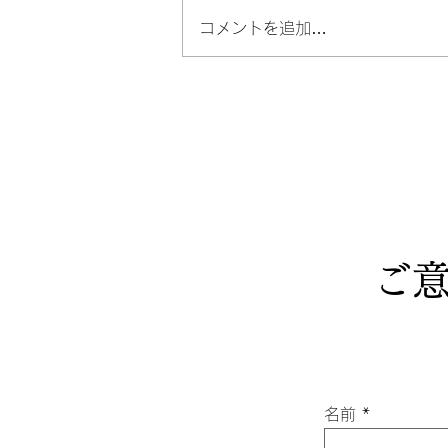
コメントを追加…
一字姓のドラマ ～伴さん、
ん、高さん～
ご
名前