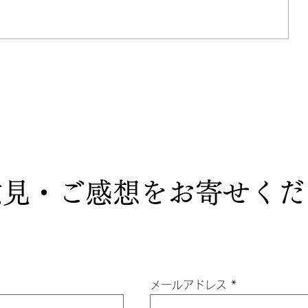
長さ
家督は兄にお還し申す ～水戸黄
門と畠山満慶～
意見・ご感想をお寄せくだ
メールアドレス