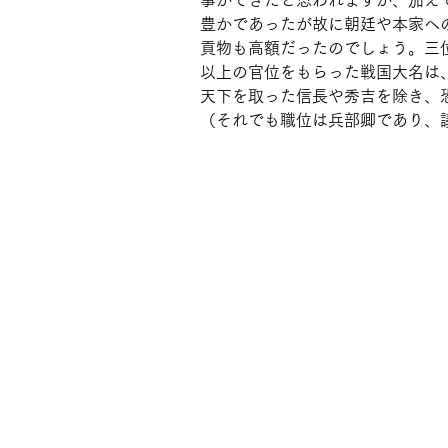
事ができたと思われますが、加え
豊かであったが故に朝廷や本家へ
貢物も高額だったのでしょう。三
以上の官位をもらった戦国大名は
天下を取った信長や秀吉を除き、
（それでも職位は兵部卿であり、