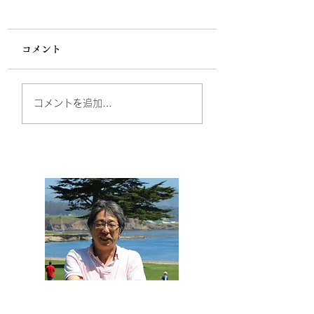
コメント
家督は兄にお還し申
制外の家“越前松
コメントを追加…
す ～水戸黄門と畠山
家”の光陰
満慶～