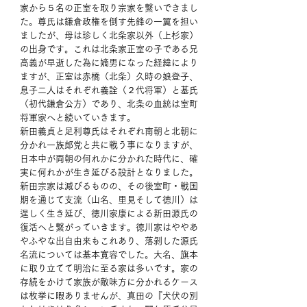
家から５名の正室を取り宗家を繋いできまし
た。尊氏は鎌倉政権を倒す先鋒の一翼を担い
ましたが、母は珍しく北条家以外（上杉家）
の出身です。これは北条家正室の子である兄
高義が早逝した為に嫡男になった経緯により
ますが、正室は赤橋（北条）久時の娘登子、
息子二人はそれぞれ義詮（２代将軍）と基氏
（初代鎌倉公方）であり、北条の血統は室町
将軍家へと続いていきます。
新田義貞と足利尊氏はそれぞれ南朝と北朝に
分かれ一族郎党と共に戦う事になりますが、
日本中が両朝の何れかに分かれた時代に、確
実に何れかが生き延びる設計となりました。
新田宗家は滅びるものの、その後室町・戦国
期を通じて支流（山名、里見そして徳川）は
逞しく生き延び、徳川家康による新田源氏の
復活へと繋がっていきます。徳川家はややあ
やふやな出自由来もこれあり、落剝した源氏
名流については基本寛容でした。大名、旗本
に取り立てて明治に至る家は多いです。家の
存続をかけて家族が敵味方に分かれるケース
は枚挙に暇ありませんが、真田の『犬伏の別