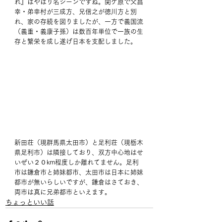
れ』はやはり名シーンですね。関ケ原で父昌
幸・弟幸村が三成方、兄信之が徳川方と別
れ、家の存続を図りましたが、一方で義国流
（義重・義康子孫）は数百年単位で一族の生
存と繁栄を成し遂げ日本を支配しました。
新田荘（現群馬県太田市）と足利荘（現栃木
県足利市）は隣接しており、双方中心地はせ
いぜい２０km程度しか離れてません。足利
市は鎌倉市と姉妹都市、太田市は日本に姉妹
都市が無いらしいですが、鎌倉はさておき、
両市は真に兄弟都市といえます。
ちょっといい話