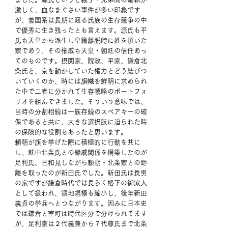
激しく、血なまぐさい事件が多い印象です
が、義国系は長期に渡る氏族の生存競争の中
で優秀に生き残ったとも言えます。源氏も平
氏も天皇から派生し皇籍離脱時に姓を頂いた
家であり、その権威も天皇・朝廷の信任あっ
てのものです。摂関家、院政、平家、鎌倉北
条氏と、京を動かしていた権力とどう結びつ
いていくのか、時には旗幟を鮮明に求められ
た中で二者に分かれて生存戦略のポートフォ
リオを組んできました。そういう意味では、
当時の分割相続は一族存続のスペアキーの確
保であると共に、大きな選択肢に迫られた時
の保険的な役割もあったと思います。
頼朝が旗を挙げた際に積極的に行動を共に
し、就中北条氏との縁戚関係を構築したのが
足利氏、日和見しながら頼朝・北条家との距
離を取ったのが新田氏でした。新田氏は長男
の家ですが鎌倉時代では長らく格下の御家人
として扱われ、領地規模も縮小し、後年新田
義貞の挙兵へとつながります。因みに日本史
では鎌倉と室町は時代区分で分けられてます
が、足利家は２代義兼から７代尊氏まで北条