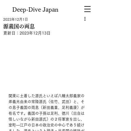
Deep-Dive Japan
2023年12月1日
源義国の両息
更新日：
2023年12月13日
関東に土着した源氏といえば八幡太郎義家の
弟義光由来の常陸源氏（佐竹、武田）と、そ
の息子義国の両息（新田義重、足利義康）が
有名です。義国の子孫は足利、徳川（出自は
怪しいながら新田源氏）の２将軍家を出し、
室町―江戸の日本の政治史の中心であり続け
ました。源氏というと親子・兄弟間の確執が