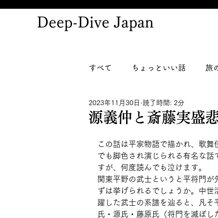
Deep-Dive Japan
すべて
ちょっといい話
旅
2023年11月30日
読了時間: 2分
源義仲と斎藤実盛
この話は平家物語で描かれ、歌舞
でも脚色され演じられる有名な話
すが、何度読んでも泣けます。
関東平野の武士というと平将門が
ずは挙げられるでしょうか。中世
躍した武士の系譜を辿ると、凡そ
氏・源氏・藤原氏（将門を滅ぼし