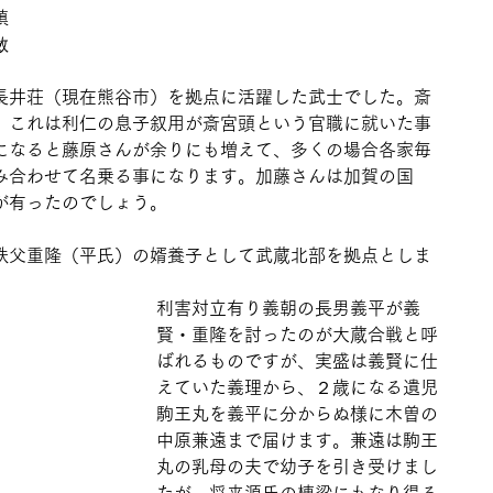
鎮
斂
長井荘（現在熊谷市）を拠点に活躍した武士でした。斎
、これは利仁の息子叙用が斎宮頭という官職に就いた事
になると藤原さんが余りにも増えて、多くの場合各家毎
み合わせて名乗る事になります。加藤さんは加賀の国
が有ったのでしょう。
秩父重隆（平氏）の婿養子として武蔵北部を拠点としま
利害対立有り義朝の長男義平が義
賢・重隆を討ったのが大蔵合戦と呼
ばれるものですが、実盛は義賢に仕
えていた義理から、２歳になる遺児
駒王丸を義平に分からぬ様に木曽の
中原兼遠まで届けます。兼遠は駒王
丸の乳母の夫で幼子を引き受けまし