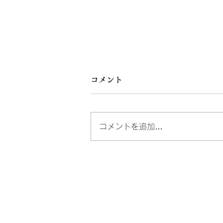
コメント
コメントを追加…
一字姓のドラマ ～伴さん、
ん、高さん～