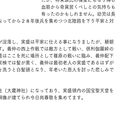
たが、将来源氏の棟梁にもなり得る
血筋から奇貨居くべしとの気持ちも
有ったのかもしれません。幼児は長
なってから２８年後兵を集めつつ北陸路を下り平家と対
が没落し、実盛は平家に仕える事になりましたが、頼朝
す。義仲の西上作戦では敵方として戦い、倶利伽羅峠の
盛はここを死に場所として篠原の戦いに臨み、義仲配下
実検では髪が黒く、義仲は最初老人の実盛であるはずが
を洗うと白髪頭となり、年老いた恩人を討った悲しみで
社（大蔵神社）になっており、実盛領内の国宝聖天堂を
銅像が建てられ今日尚尊敬を集めてます。