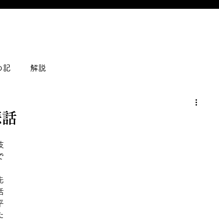
の記
解説
悲話
伎
で
先
活
平
た