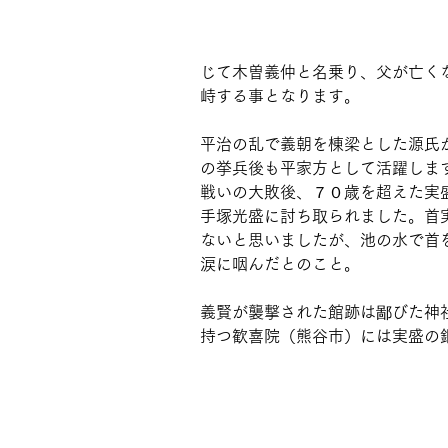
じて木曽義仲と名乗り、父が亡く
峙する事となります。
平治の乱で義朝を棟梁とした源氏
の挙兵後も平家方として活躍しま
戦いの大敗後、７０歳を超えた実
手塚光盛に討ち取られました。首
ないと思いましたが、池の水で首
涙に咽んだとのこと。
義賢が襲撃された館跡は鄙びた神
持つ歓喜院（熊谷市）には実盛の