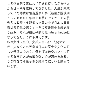
して多妻制で常にスペアを維持しながら何と
か万世一系を維持してきました。天皇が親政
していた時代は相当過去の事（最後が院政期
としても８００年以上も昔）ですが、その後
幾多の政変・支配者の交替の中で日本の天皇
家は各時代の選りすぐりの英雄達の血統を取
り込み、それが遺伝子的にはnatural hedgeに
なってきたようにも見えます。
私は女性天皇〇、女系天皇×派の人間です
が、少なくとも天皇は日本の歴史や文化の正
しい伝導者であり、例えば南米やハワイに行
っても日系人が故郷を想い心が慰められるよ
うな存在で今後もあり続けて欲しいと願って
います。