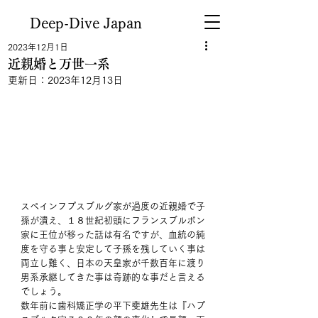
Deep-Dive Japan
2023年12月1日
近親婚と万世一系
更新日：
2023年12月13日
スペインフプスブルグ家が過度の近親婚で子
孫が潰え、１８世紀初頭にフランスブルボン
家に王位が移った話は有名ですが、血統の純
度を守る事と安定して子孫を残していく事は
両立し難く、日本の天皇家が千数百年に渡り
男系承継してきた事は奇跡的な事だと言える
でしょう。
数年前に歯科矯正学の平下斐雄先生は『ハプ