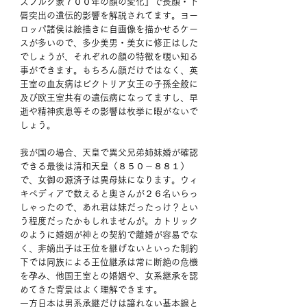
スブルク家７００年の顔の変化』で長顔・下
唇突出の遺伝的影響を解説されてます。ヨー
ロッパ諸侯は絵描きに自画像を描かせるケー
スが多いので、多少美男・美女に修正はした
でしょうが、それぞれの顔の特徴を覗い知る
事ができます。もちろん顔だけではなく、英
王室の血友病はビクトリア女王の子孫全般に
及び欧王室共有の遺伝病になってますし、早
逝や精神疾患等その影響は枚挙に暇がないで
しょう。
我が国の場合、天皇で異父兄弟姉妹婚が確認
できる最後は清和天皇（８５０－８８１）
で、女御の源済子は異母妹になります。ウィ
キぺディアで数えると奥さんが２６名いらっ
しゃったので、あれ君は妹だったっけ？とい
う程度だったかもしれませんが。カトリック
のように婚姻が神との契約で離婚が容易でな
く、非嫡出子は王位を継げないといった制約
下では同族による王位継承は常に断絶の危機
を孕み、他国王室との婚姻や、女系継承を認
めてきた背景はよく理解できます。
一方日本は男系承継だけは譲れない基本線と