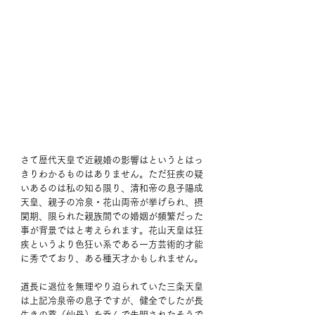
さて歴代天皇で近親婚の影響はというとはっ
きりわかるものはありません。ただ狂疾の疑
いあるのは私の知る限り、清和帝の息子陽成
天皇、親子の冷泉・花山両帝が挙げられ、摂
関期、限られた親族間での婚姻が頻繁だった
事が背景ではと考えられます。花山天皇は狂
疾というより色狂い系である一方芸術的才能
に秀でており、ある種天才かもしれません。
道長に退位を無理やり迫られていた三条天皇
は上記冷泉帝の息子ですが、健全でしたが長
生きの薬（仙丹）を呑んで失明されたそうで