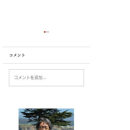
コメント
家督は兄にお還し申
制外の家“越前松
コメントを追加…
す ～水戸黄門と畠山
家”の光陰
満慶～