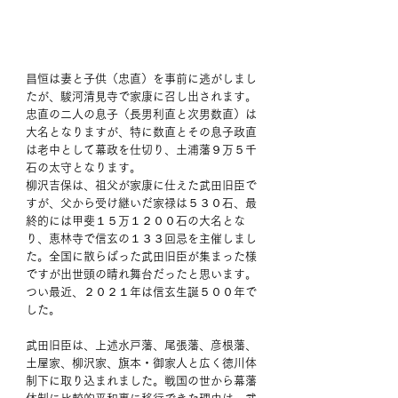
昌恒は妻と子供（忠直）を事前に逃がしまし
たが、駿河清見寺で家康に召し出されます。
忠直の二人の息子（長男利直と次男数直）は
大名となりますが、特に数直とその息子政直
は老中として幕政を仕切り、土浦藩９万５千
石の太守となります。
柳沢吉保は、祖父が家康に仕えた武田旧臣で
すが、父から受け継いだ家禄は５３０石、最
終的には甲斐１５万１２００石の大名とな
り、恵林寺で信玄の１３３回忌を主催しまし
た。全国に散らばった武田旧臣が集まった様
ですが出世頭の晴れ舞台だったと思います。
つい最近、２０２１年は信玄生誕５００年で
した。
武田旧臣は、上述水戸藩、尾張藩、彦根藩、
土屋家、柳沢家、旗本・御家人と広く徳川体
制下に取り込まれました。戦国の世から幕藩