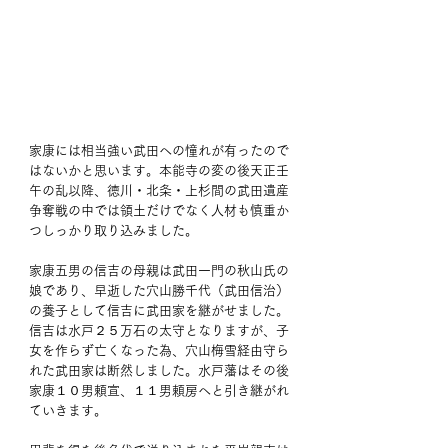
家康には相当強い武田への憧れが有ったので
はないかと思います。本能寺の変の後天正壬
午の乱以降、徳川・北条・上杉間の武田遺産
争奪戦の中では領土だけでなく人材も慎重か
つしっかり取り込みました。
家康五男の信吉の母親は武田一門の秋山氏の
娘であり、早逝した穴山勝千代（武田信治）
の養子として信吉に武田家を継がせました。
信吉は水戸２５万石の太守となりますが、子
女を作らず亡くなった為、穴山梅雪経由守ら
れた武田家は断然しました。水戸藩はその後
家康１０男頼宣、１１男頼房へと引き継がれ
ていきます。