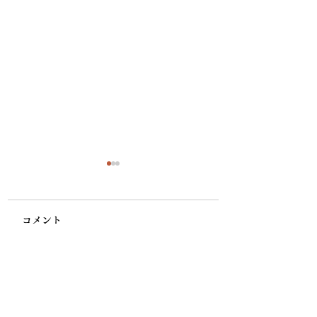
コメント
家督は兄にお還し申
制外の家“越前松
コメントを追加…
す ～水戸黄門と畠山
家”の光陰