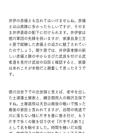
井伊の赤備えも忘れてはいけませんね。赤備
えは山県隊に多かったらしいですが、そのま
ま井伊直政の配下に付けられます。井伊家は
徳川軍団の先鋒を担いますが、家康自身三方
ヶ原で経験した赤備えの迫力に魅了されてい
たのでしょう。関ケ原では、井伊直孝隊の新
しい赤備え隊の中から古びた武具を付ける武
者達を見付け武田の旧臣と確認すると、家康
はあれこそが本物だと興奮して言ったそうで
す。
徳川治世下での出世頭と言えば、老中を出し
た土浦藩土屋家と、綱吉側用人の柳沢吉保で
すね。土屋昌恒は天目山最後の戦いで残った
最後の家臣と言われてますが、谷間の桟道で
川に落ちない様に片手を蔓に巻き付け、もう
片手で多くの敵を切り伏せ『片手千人斬り』
として名を馳せました。時間を稼いだお陰