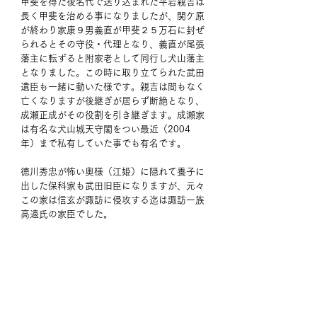
甲斐を得た後名代で送り込まれた平岩親吉は
長く甲斐を治める事になりましたが、関ケ原
が終わり家康９男義直が甲斐２５万石に封ぜ
られるとその守役・代理となり、義直が尾張
藩主に転ずると附家老として同行し犬山藩主
となりました。この時に取り立てられた武田
遺臣も一緒に動いた様です。親吉は間もなく
亡くなりますが後継ぎが居らず断絶となり、
成瀬正成がその役割を引き継ぎます。成瀬家
は有名な犬山城天守閣をつい最近（2004
年）まで私有していた事でも有名です。
徳川秀忠が怖い奥様（江姫）に隠れて養子に
出した保科家も武田旧臣になりますが、元々
この家は信玄が諏訪に侵攻する迄は諏訪一族
高遠氏の家臣でした。