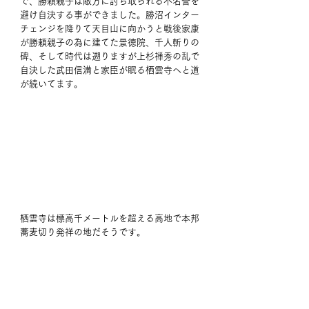
で、勝頼親子は敵方に討ち取られる不名誉を
避け自決する事ができました。勝沼インター
チェンジを降りて天目山に向かうと戦後家康
が勝頼親子の為に建てた景徳院、千人斬りの
碑、そして時代は遡りますが上杉禅秀の乱で
自決した武田信満と家臣が眠る栖雲寺へと道
が続いてます。
栖雲寺は標高千メートルを超える高地で本邦
蕎麦切り発祥の地だそうです。