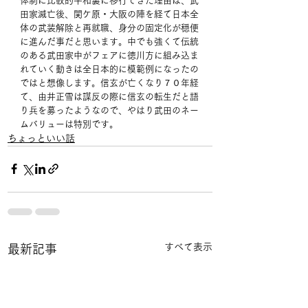
体制に比較的平和裏に移行できた理由は、武
田家滅亡後、関ケ原・大阪の陣を経て日本全
体の武装解除と再就職、身分の固定化が穏便
に進んだ事だと思います。中でも強くて伝統
のある武田家中がフェアに徳川方に組み込ま
れていく動きは全日本的に模範例になったの
ではと想像します。信玄が亡くなり７０年経
て、由井正雪は謀反の際に信玄の転生だと語
り兵を募ったようなので、やはり武田のネー
ムバリューは特別です。
ちょっといい話
すべて表示
最新記事