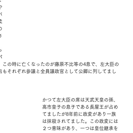
く
や
バ
柔
の
さ
っ
パ
。この時に亡くなったのが藤原不比等の4息で、左大臣の
呂もそれぞれ参議と全員議政官として公卿に列してまし
かつて左大臣の席は天武天皇の孫、
高市皇子の息子である長屋王が占め
てましたが8年前に政変があり一族
は抹殺されてました。この政変には
２つ意味があり、一つは皇位継承を