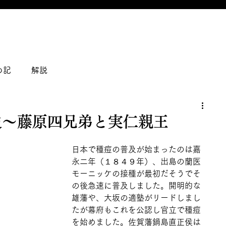
の記
解説
史～藤原四兄弟と実仁親王
日本で種痘の普及が始まったのは嘉
永二年（１８４９年）、出島の蘭医
モーニッケの接種が最初だそうでそ
の後急速に普及しました。開明的な
雄藩や、大坂の適塾がリードしまし
たが幕府もこれを公認し官立で種痘
を始めました。佐賀藩鍋島直正侯は