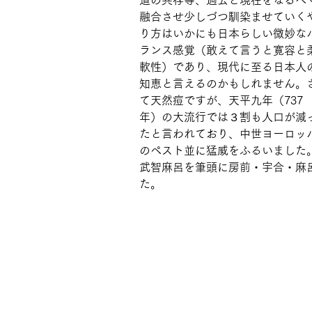
道の共存等、過去と現在をなるべ
融合させ少しづつ馴染ませていく
り方はいかにも日本らしい微妙な
ランス感覚（敢えて言うと寛容と
軟性）であり、現代に至る日本人
知恵と言えるのかもしれません。
て天然痘ですが、天平九年（737
年）の大流行では３割も人口が減
たと言われており、中世ヨーロッ
のペスト並に猛威をふるいました
武智麻呂を筆頭に房前・宇合・麻
た。