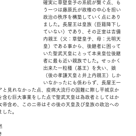
確実に草壁皇子の系統が繋ぐ点、も
う一つは藤原氏が政権の中心を担い
政治の秩序を構築していく点にあり
ました。長屋王は皇族（臣籍降下し
ていない）であり、その正室は吉備
内親王（父：草壁皇子、母：元明天
皇）である事から、後継者に困って
いた聖武天皇にとって本来皇位後継
者に最も近い親族でした。せっかく
出来た一粒種（基王）を失い、娘
（後の孝謙天皇と井上内親王）しか
いなかったにも係わらず、長屋王一
アと見れなかった点、疫病大流行の国難に際し平城京か
を含む巨大事業をした点で聖武天皇は為政者としてはか
女帝含め、この二帝はその後の天皇及び皇族の政治への
ました。
然
き