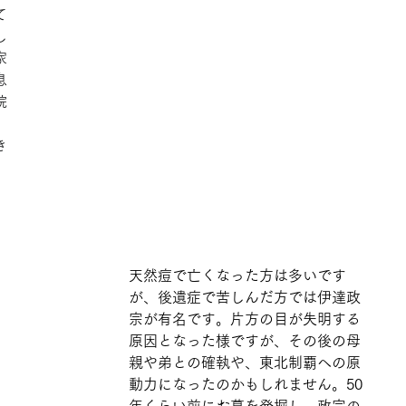
て
し
家
息
院
、
き
天然痘で亡くなった方は多いです
が、後遺症で苦しんだ方では伊達政
宗が有名です。片方の目が失明する
原因となった様ですが、その後の母
親や弟との確執や、東北制覇への原
動力になったのかもしれません。50