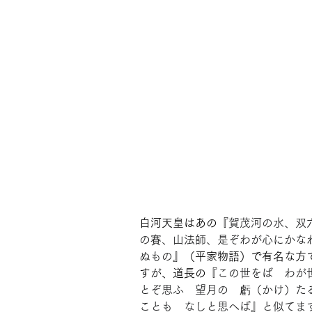
白河天皇はあの『
賀茂河の水、双
の賽、山法師、是ぞわが心にかな
ぬもの
』（平家物語）で有名な方
すが、道長の『
この世をば　わが
とぞ思ふ　望月の　虧（かけ）た
ことも　なしと思へば』と似てま