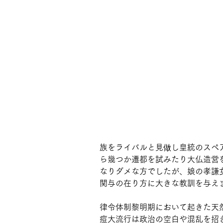
族をライバルと見做し皇統のスペ
ら幾つか遷都を試みたり大仏造営
なりダメな方でしたが、娘の孝謙
関与の在り方に大きな教訓を与え
律令体制黎明期において起きた天
痘大流行は政治の空白や混乱を招