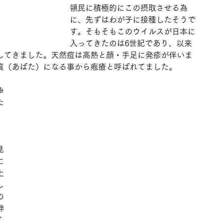
領民に積極的にこの摂取させる為
に、先ずはわが子に接種したそうで
す。そもそもこのウイルスが日本に
入ってきたのは6世紀であり、以来
してきました。天然痘は高熱と顔・手足に発疹が伴いま
痕（あばた）になる事から疱瘡と呼ばれてました。 
争
た
。
見
に
上
し
の
神