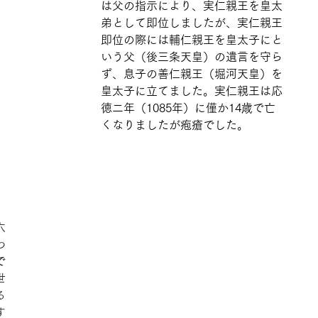
は父の指示により、実仁親王を皇太
弟として即位しましたが、実仁親王
即位の際には輔仁親王を皇太子にと
いう父（後三条天皇）の遺言を守ら
ず、息子の善仁親王（堀河天皇）を
皇太子に立てました。実仁親王は応
徳二年（1085年）に僅か14歳で亡
くなりましたが疱瘡でした。
六
わ
で
世
る
す