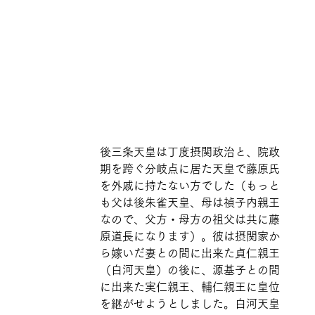
後三条天皇は丁度摂関政治と、院政
期を跨ぐ分岐点に居た天皇で藤原氏
を外戚に持たない方でした（もっと
も父は後朱雀天皇、母は禎子内親王
なので、父方・母方の祖父は共に藤
原道長になります）。彼は摂関家か
ら嫁いだ妻との間に出来た貞仁親王
（白河天皇）の後に、源基子との間
に出来た実仁親王、輔仁親王に皇位
を継がせようとしました。白河天皇