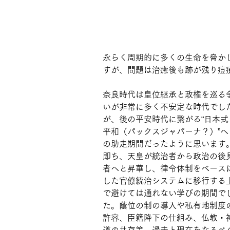
永らく周期的に多くの生命を脅か
すが、問題は治癒後も跡が残り痘
奈良時代は皇位継承と政権を巡る
いが非常に多く不安定な時代でし
が、後の平安時代に繋がる“日本式
平和（パックスジャパーナ？）”へ
の助走期間だったように思います
即ち、天皇が統治者から政治の後
者へと昇華し、律令体制をベース
した官僚統治システムに移行する
で避けては通れない学びの期間で
た。蔭位の制の導入や私有地制度
許容、臣籍降下の仕組み、仏教・