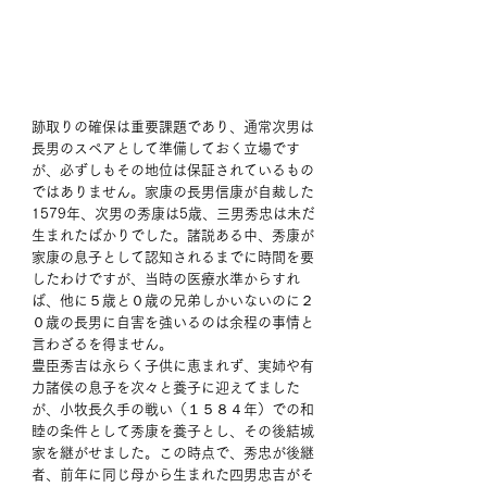
跡取りの確保は重要課題であり、通常次男は
長男のスペアとして準備しておく立場です
が、必ずしもその地位は保証されているもの
ではありません。家康の長男信康が自裁した
1579年、次男の秀康は5歳、三男秀忠は未だ
生まれたばかりでした。諸説ある中、秀康が
家康の息子として認知されるまでに時間を要
したわけですが、当時の医療水準からすれ
ば、他に５歳と０歳の兄弟しかいないのに２
０歳の長男に自害を強いるのは余程の事情と
言わざるを得ません。
豊臣秀吉は永らく子供に恵まれず、実姉や有
力諸侯の息子を次々と養子に迎えてました
が、小牧長久手の戦い（１５８４年）での和
睦の条件として秀康を養子とし、その後結城
家を継がせました。この時点で、秀忠が後継
者、前年に同じ母から生まれた四男忠吉がそ