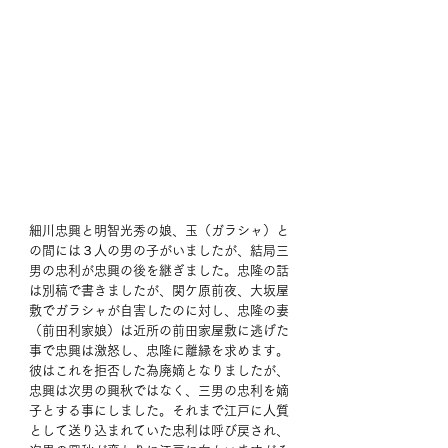
細川忠興と明智光秀の娘、玉（ガラシャ）と
の間には３人の男の子がいましたが、結局三
男の忠利が忠興の後を継ぎました。忠隆の話
は別稿で書きましたが、関ケ原前夜、大坂屋
敷でガラシャが自害したのに対し、忠隆の妻
（前田利家娘）は近所の前田家屋敷に逃げた
事で忠興は激怒し、忠隆に離縁を求めます。
彼はこれを拒否した為廃嫡となりましたが、
忠興は次男の興秋ではなく、三男の忠利を嫡
子とする事にしました。それまで江戸に人質
として送り込まれていた忠利は呼び戻され、