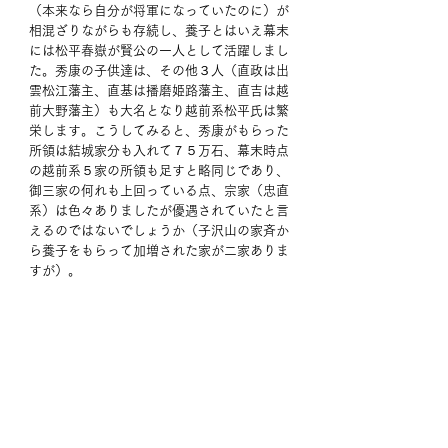
（本来なら自分が将軍になっていたのに）が
相混ざりながらも存続し、養子とはいえ幕末
には松平春嶽が賢公の一人として活躍しまし
た。秀康の子供達は、その他３人（直政は出
雲松江藩主、直基は播磨姫路藩主、直吉は越
前大野藩主）も大名となり越前系松平氏は繁
栄します。こうしてみると、秀康がもらった
所領は結城家分も入れて７５万石、幕末時点
の越前系５家の所領も足すと略同じであり、
御三家の何れも上回っている点、宗家（忠直
系）は色々ありましたが優遇されていたと言
えるのではないでしょうか（子沢山の家斉か
ら養子をもらって加増された家が二家ありま
すが）。 