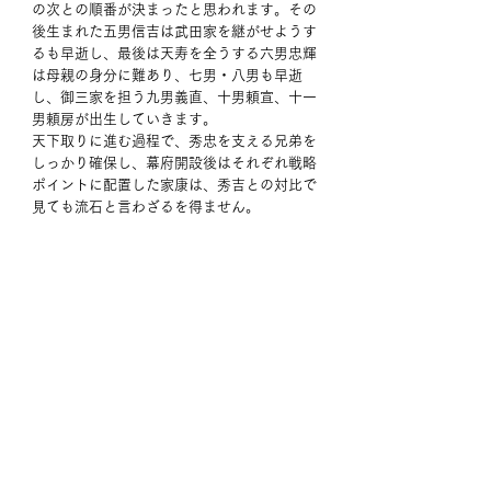
の次との順番が決まったと思われます。その
後生まれた五男信吉は武田家を継がせようす
るも早逝し、最後は天寿を全うする六男忠輝
は母親の身分に難あり、七男・八男も早逝
し、御三家を担う九男義直、十男頼宣、十一
男頼房が出生していきます。
天下取りに進む過程で、秀忠を支える兄弟を
しっかり確保し、幕府開設後はそれぞれ戦略
ポイントに配置した家康は、秀吉との対比で
見ても流石と言わざるを得ません。