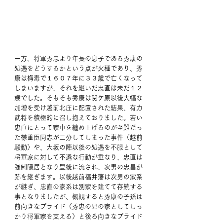
一方、将軍秀忠より年長の息子である秀康の
処遇をどうするかという点が火種であり、秀
康は梅毒で１６０７年に３３歳で亡くなって
しまいますが、それを継いだ忠直は未だ１２
歳でした。そもそも秀康は関ケ原以後大幅な
加増を受け越前北庄に配置された結果、有力
武将を積極的に召し抱えておりました。若い
忠直にとって家中を纏め上げるのが至難だっ
た様重臣同志が二分してしまった事件（越前
騒動）や、大坂の陣以後の処遇を不服として
将軍家に対して不遜な行動が重なり、忠直は
強制隠居となり豊後に流され、次男の忠昌が
跡を継ぎます。以後越前福井藩は次男の家系
が継ぎ、忠直の家系は別家を建てて存続する
事となりましたが、概観すると秀康の子孫は
前向きなプライド（秀忠の兄の家としてしっ
かり将軍家を支える）と後ろ向きなプライド