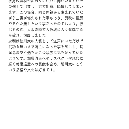
次男の興秋が変わりに江戸に向かいますがそ
の途上で出奔し、京で出家、隠棲してしまい
ます。この場合、同じ両親から生まれていな
がら三男が優先された事もあり、興秋の憤懣
やるかた無しという事だったのでしょう。彼
はその後、大阪の陣で大阪城に入り奮戦する
も破れ、切腹しました。
忠利は徳川家の人質として江戸にいただけで
武功も無いまま藩主になった事を気にし、長
兄忠隆や不遇をかこつ親族に気を配っていた
ようです。加藤清正へのリスペクトや現代に
続く美術遺産への貢献も含め、細川家のこう
いう品格や文化は好きです。