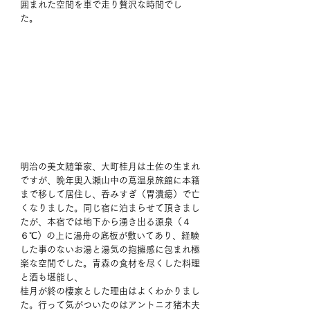
囲まれた空間を車で走り贅沢な時間でし
た。 
明治の美文随筆家、大町桂月は土佐の生まれ
ですが、晩年奥入瀬山中の蔦温泉旅館に本籍
まで移して居住し、呑みすぎ（胃潰瘍）で亡
くなりました。同じ宿に泊まらせて頂きまし
たが、本宿では地下から湧き出る源泉（４
６℃）の上に湯舟の底板が敷いてあり、経験
した事のないお湯と湯気の抱擁感に包まれ極
楽な空間でした。青森の食材を尽くした料理
と酒も堪能し、
桂月が終の棲家とした理由はよくわかりまし
た。行って気がついたのはアントニオ猪木夫