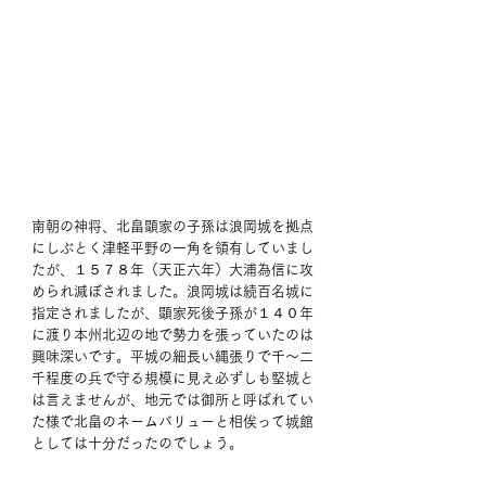
南朝の神将、北畠顕家の子孫は浪岡城を拠点
にしぶとく津軽平野の一角を領有していまし
たが、１５７８年（天正六年）大浦為信に攻
められ滅ぼされました。浪岡城は続百名城に
指定されましたが、顕家死後子孫が１４０年
に渡り本州北辺の地で勢力を張っていたのは
興味深いです。平城の細長い縄張りで千～二
千程度の兵で守る規模に見え必ずしも堅城と
は言えませんが、地元では御所と呼ばれてい
た様で北畠のネームバリューと相俟って城館
としては十分だったのでしょう。