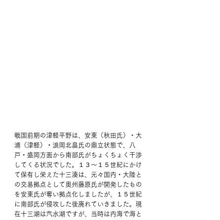
戦国前期の津軽平野は、安東（秋田氏）・大
浦（津軽）・浪岡北畠氏の鼎立状態で、八
戸・盛岡方面から南部氏がちょくちょく干渉
してくる状況でした。１３～１５世紀にかけ
て保有し栄えた十三湊は、元々国内・大陸と
の交易拠点として奥州藤原氏が開発したもの
を安東氏が奪い拠点化しましたが、１５世紀
に南部氏が侵攻した後廃れていきました。現
在十三湖は汽水湖ですが、当時は内海で海と