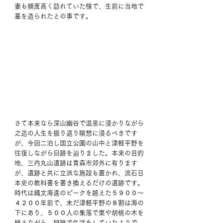
妻も頻度高く訪れていた様で、生前に当地で
墓を造られたとの事です。 
さて本来なら深山幽谷で温泉に浸かりながら
之迄の人生を振り返り瞑想に浸るべきです
が、今回二泊し国立公園の山中と津軽平野を
往復しながら旧跡を辿りました。本来の目的
地、三内丸山遺跡は青森市郊外に有ります
が、遺跡と共に立派な施設も置かれ、流石日
本史の教科書を書き換えるだけの遺跡です。
時代は縄文海進のピークを越えた５９００～
４２００年前で、未だ津軽平野の８割は海の
下にあり、５００人の集落で栗や胡桃の木を
植えながら、狩猟で生活をしていたようで、