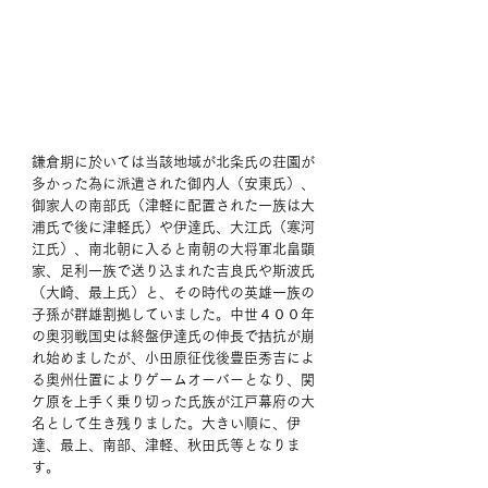
鎌倉期に於いては当該地域が北条氏の荘園が
多かった為に派遣された御内人（安東氏）、
御家人の南部氏（津軽に配置された一族は大
浦氏で後に津軽氏）や伊達氏、大江氏（寒河
江氏）、南北朝に入ると南朝の大将軍北畠顕
家、足利一族で送り込まれた吉良氏や斯波氏
（大崎、最上氏）と、その時代の英雄一族の
子孫が群雄割拠していました。中世４００年
の奥羽戦国史は終盤伊達氏の伸長で拮抗が崩
れ始めましたが、小田原征伐後豊臣秀吉によ
る奥州仕置によりゲームオーバーとなり、関
ケ原を上手く乗り切った氏族が江戸幕府の大
名として生き残りました。大きい順に、伊
達、最上、南部、津軽、秋田氏等となりま
す。