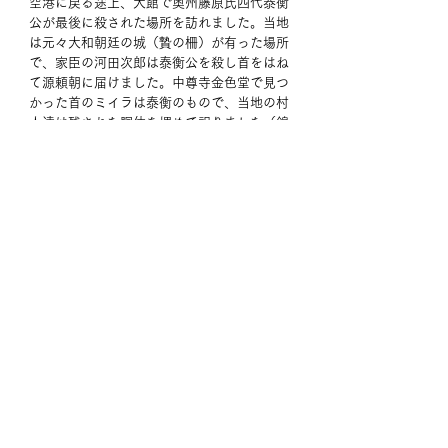
空港に戻る途上、大館で奥州藤原氏四代泰衡
公が最後に殺された場所を訪れました。当地
は元々大和朝廷の城（贄の柵）が有った場所
で、家臣の河田次郎は泰衡公を殺し首をはね
て源頼朝に届けました。中尊寺金色堂で見つ
かった首のミイラは泰衡のもので、当地の村
人達は残された胴体を埋めて祀りました（錦
神社）。
神社の前には、泰衡の首を入れた箱から出て
きた種から育った蓮が狭い場所ながら育てら