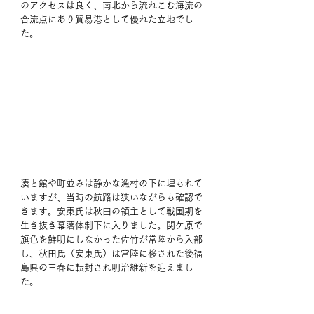
のアクセスは良く、南北から流れこむ海流の
合流点にあり貿易港として優れた立地でし
た。
湊と館や町並みは静かな漁村の下に埋もれて
いますが、当時の航路は狭いながらも確認で
きます。安東氏は秋田の領主として戦国期を
生き抜き幕藩体制下に入りました。関ケ原で
旗色を鮮明にしなかった佐竹が常陸から入部
し、秋田氏（安東氏）は常陸に移された後福
島県の三春に転封され明治維新を迎えまし
た。