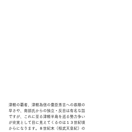
津軽の覇者、津軽為信の豊臣秀吉への恭順の
早さや、南部氏からの独立・反目は有名な話
ですが、これに至る津軽半島を巡る勢力争い
が史実として目に見えてくるのは１３世紀頃
からになります。８世紀末（桓武天皇紀）の