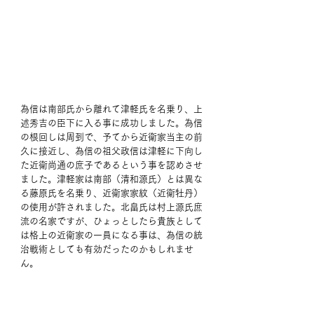
為信は南部氏から離れて津軽氏を名乗り、上
述秀吉の臣下に入る事に成功しました。為信
の根回しは周到で、予てから近衛家当主の前
久に接近し、為信の祖父政信は津軽に下向し
た近衛尚通の庶子であるという事を認めさせ
ました。津軽家は南部（清和源氏）とは異な
る藤原氏を名乗り、近衛家家紋（近衛牡丹）
の使用が許されました。北畠氏は村上源氏庶
流の名家ですが、ひょっとしたら貴族として
は格上の近衛家の一員になる事は、為信の統
治戦術としても有効だったのかもしれませ
ん。