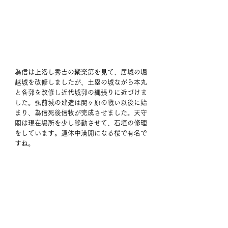
為信は上洛し秀吉の聚楽第を見て、居城の堀
越城を改修しましたが、土塁の城ながら本丸
と各郭を改修し近代城郭の縄張りに近づけま
した。弘前城の建造は関ヶ原の戦い以後に始
まり、為信死後信牧が完成させました。天守
閣は現在場所を少し移動させて、石垣の修理
をしています。連休中満開になる桜で有名で
すね。