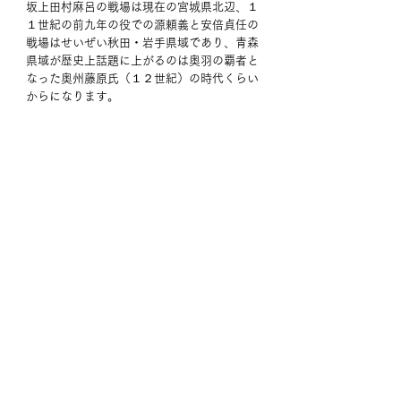
坂上田村麻呂の戦場は現在の宮城県北辺、１
１世紀の前九年の役での源頼義と安倍貞任の
戦場はせいぜい秋田・岩手県域であり、青森
県域が歴史上話題に上がるのは奥羽の覇者と
なった奥州藤原氏（１２世紀）の時代くらい
からになります。