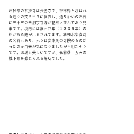
津軽家の菩提寺は長勝寺で、禅林街と呼ばれ
る通りの突き当りに位置し、通り沿いの左右
に三十三の曹洞宗寺院が整然と並んでおり見
事です。境内には嘉元四年（１３０６年）の
銘がある鐘が吊るされてます。執権北条貞時
の名前もあり、元々は安東氏の寺院のものだ
ったのか由来が気になりましたが不明だそう
です。お城も美しいですが、弘前藩十万石の
城下町を感じられる場所でした。 