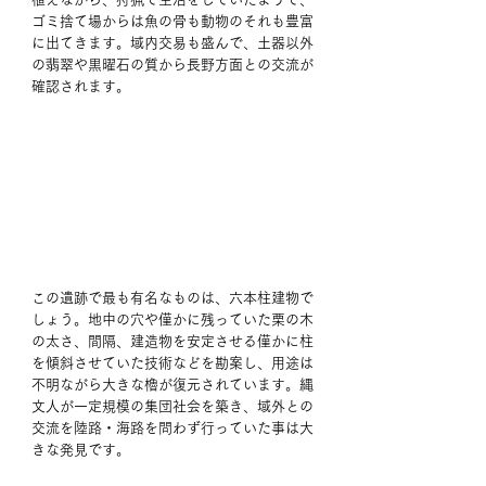
ゴミ捨て場からは魚の骨も動物のそれも豊富
に出てきます。域内交易も盛んで、土器以外
の翡翠や黒曜石の質から長野方面との交流が
確認されます。
この遺跡で最も有名なものは、六本柱建物で
しょう。地中の穴や僅かに残っていた栗の木
の太さ、間隔、建造物を安定させる僅かに柱
を傾斜させていた技術などを勘案し、用途は
不明ながら大きな櫓が復元されています。縄
文人が一定規模の集団社会を築き、域外との
交流を陸路・海路を問わず行っていた事は大
きな発見です。