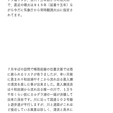
で、直近の噴火は９１５年（延喜十五年）な
がら今だに気象庁から常時観測火山に指定さ
れてます。
７月半ばの訪問で梅雨前線の位置次第では雨
に祟られるリスクが有りましたが、幸い天候
に恵まれ十和田湖やそこから流れ出る奥入瀬
の清流を楽しむ事が出来ました。奥入瀬渓流
は十和田湖から流れ出る唯一の川で、１万５
千年くらい前にカルデラ湖の一端が決壊して
出来た渓谷です。川に沿って国道１０２号線
と遊歩道が平行しますが、川と道路がこれほ
ど接近している風景は珍しく、清流と高木に