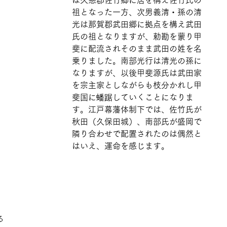
は久慈郡佐竹郷に居を構え佐竹氏の
祖となった一方、次男義清・孫の清
光は那賀郡武田郷に拠点を構え武田
氏の祖となりますが、勅勘を蒙り甲
斐に配流されそのまま武田の姓を名
乗りました。南部光行は清光の孫に
なりますが、以後甲斐源氏は武田家
を宗主家としながらも枝分かれし甲
斐国に蟠踞していくことになりま
す。江戸幕藩体制下では、佐竹氏が
秋田（久保田城）、南部氏が盛岡で
隣り合わせで配置されたのは偶然と
はいえ、運命を感じます。
る