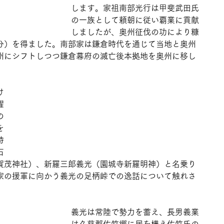
します。家祖南部光行は甲斐武田氏
の一族として頼朝に従い覇業に貢献
しましたが、奥州征伐の功により糠
分）を得ました。南部家は鎌倉時代を通じて当地と奥州
州にシフトしつつ鎌倉幕府の滅亡後本拠地を奥州に移し
け
躍
の
を
持
石
賀茂神社）、新羅三郎義光（園城寺新羅明神）と名乗り
家の援軍に向かう義光の足柄峠での逸話について触れさ
義光は常陸で勢力を蓄え、長男義業