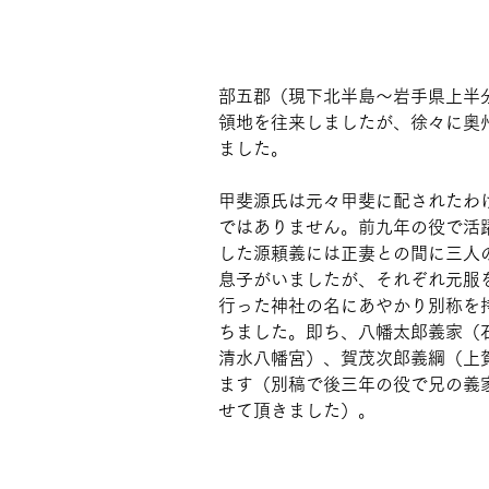
部五郡（現下北半島～岩手県上半
領地を往来しましたが、徐々に奥
ました。 
甲斐源氏は元々甲斐に配されたわ
ではありません。前九年の役で活
した源頼義には正妻との間に三人
息子がいましたが、それぞれ元服
行った神社の名にあやかり別称を
ちました。即ち、八幡太郎義家（
清水八幡宮）、賀茂次郎義綱（上
ます（別稿で後三年の役で兄の義
せて頂きました）。 