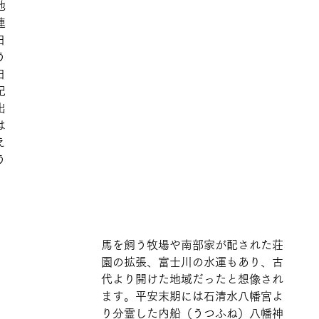
地
連
日
う
日
記
出
は
え
う
馬を飼う牧場や南部家が配された荘
園の拡張、富士川の水運もあり、古
代より開けた地域だったと想像され
ます。平安末期には石清水八幡宮よ
り分霊した内船（うつふね）八幡神