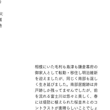
り
父
滅
絶
相模にいた毛利も島津も鎌倉幕府の
御家人として転勤・移住し明治維新
を迎えましたが、同じく南部も逞し
く生き延びました。南部居館跡は井
戸跡しか残ってませんでしたが、前
を流れる富士川は悠々と美しく、春
には堤防に植えられた桜並木とのコ
ントラストが素晴らしいことでしょ