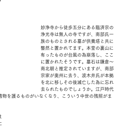
ず
 
妙浄寺から徒歩五分にある臨済宗の
浄光寺は無人の寺ですが、南部氏一
族のものとされる墓が供養塔と共に
整然と置かれてます。本堂の裏山に
有ったものが台風の為崩落し、ここ
に置かれたそうです。墓石は鎌倉～
南北朝と推定されていますが、南部
宗家が奥州に去り、波木井氏が本拠
を北に移しその後滅亡した為に忘れ
去られたものでしょうか。江戸時代
遺物を護るものがいなくなり、こういう中世の残照がま
 
ま
に