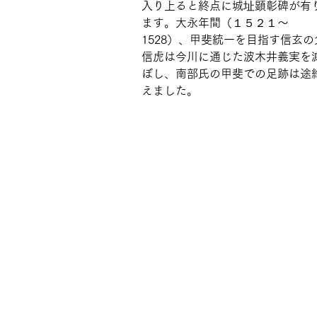
入り上ると終点に城址顕彰碑が有
ます。大永年間（１５２１～
1528）、甲斐統一を目指す信玄の
信虎は今川に通じた波木井義実を
ぼし、南部氏の甲斐での足跡は途
えました。 