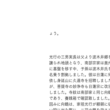
ょう。
光行の三男実長は父より波木井郷
譲られ地頭となり、南部宗家は奥
に基盤を移す中、子孫は波木井氏
名乗り割拠しました。彼は日蓮に
依し身延山に久遠寺を招聘しまし
が、菩提寺の妙浄寺も日蓮宗に改
しました。寺紋は南部家と同じ向
であり、賽銭箱で確認致しました
因みに向鶴は、家祖光行が頼朝に