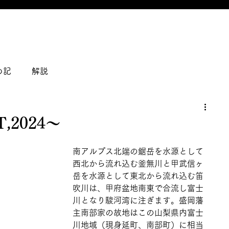
の記
解説
2024～
南アルプス北端の鋸岳を水源として
西北から流れ込む釜無川と甲武信ヶ
岳を水源として東北から流れ込む笛
吹川は、甲府盆地南東で合流し富士
川となり駿河湾に注ぎます。盛岡藩
主南部家の故地はこの山梨県内富士
川地域（現身延町、南部町）に相当