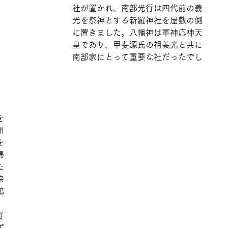
社が置かれ、南部光行は四代前の義
光を祭神とする新羅神社を屋敷の側
に置きました。八幡神は軍神応神天
皇であり、甲斐源氏の祖義光と共に
南部家にとって重要な社だったでし
を
州
を
帰
た
宗
鶴
。
従