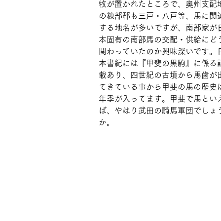
牧が置かれたところで、奥州支配
の糠部郡も三戸・八戸等、馬に関
する地名が多いですが、南部家が
本固有の南部馬の交配・供給にど
関わっていたのか興味深いです。
本書紀には『甲斐の黒駒』に係る
載あり、四世紀の古墳から馬歯が
てきている事から甲斐の馬の歴史
年季が入ってます。甲斐で馬とい
ば、やはり武田の騎馬軍団でしょ
か。