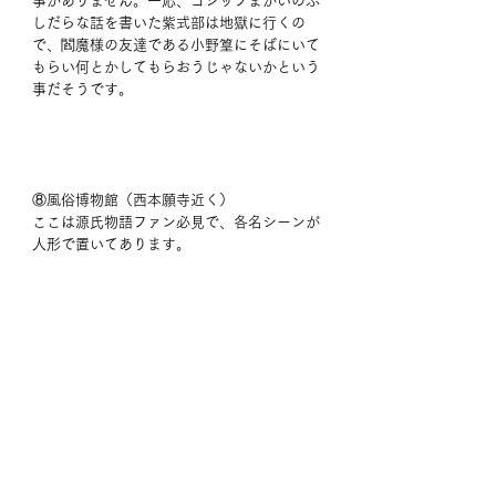
事がありません。一応、ゴシップまがいのふ
しだらな話を書いた紫式部は地獄に行くの
で、閻魔様の友達である小野篁にそばにいて
もらい何とかしてもらおうじゃないかという
事だそうです。
⑧風俗博物館（西本願寺近く）
ここは源氏物語ファン必見で、各名シーンが
人形で置いてあります。