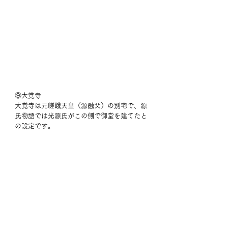
⑨大覚寺
大覚寺は元嵯峨天皇（源融父）の別宅で、源
氏物語では光源氏がこの側で御堂を建てたと
の設定です。