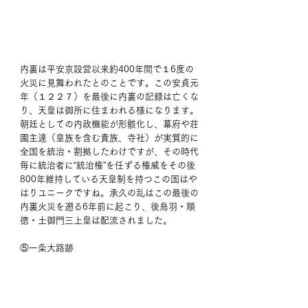
内裏は平安京設営以来約400年間で１6度の
火災に見舞われたとのことです。この安貞元
年（１２２７）を最後に内裏の記録は亡くな
り、天皇は御所に住まわれる様になります。
朝廷としての内政機能が形骸化し、幕府や荘
園主達（皇族を含む貴族、寺社）が実質的に
全国を統治・割拠したわけですが、その時代
毎に統治者に“統治権”を任ずる権威をその後
800年維持している天皇制を持つこの国はや
はりユニークですね。承久の乱はこの最後の
内裏火災を遡る6年前に起こり、後鳥羽・順
徳・土御門三上皇は配流されました。
⑤一条大路跡