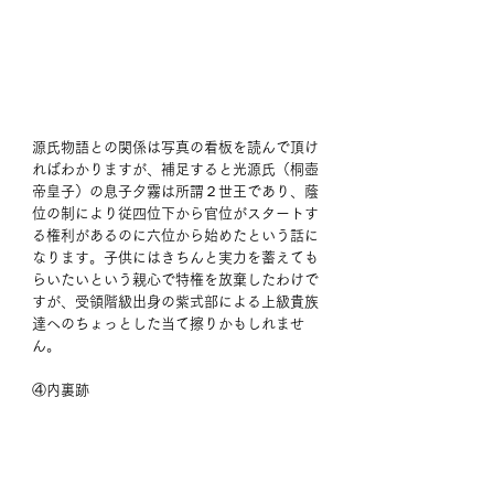
源氏物語との関係は写真の看板を読んで頂け
ればわかりますが、補足すると光源氏（桐壺
帝皇子）の息子夕霧は所謂２世王であり、蔭
位の制により従四位下から官位がスタートす
る権利があるのに六位から始めたという話に
なります。子供にはきちんと実力を蓄えても
らいたいという親心で特権を放棄したわけで
すが、受領階級出身の紫式部による上級貴族
達へのちょっとした当て擦りかもしれませ
ん。
④内裏跡