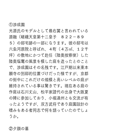
①渉成園
光源氏のモデルとして最右翼と言われている
源融（嵯峨天皇第十二皇子　８２２－８９
５）の邸宅跡の一部になります。彼の邸宅は
六条河原院と呼ばれ、４町（４万㎡、１２千
坪）の敷地にかつて赴任（陸奥按察使）した
陸奥塩竃の風景を模した庭を造ったとのこと
で、渉成園はその名残です。江戸期以来東本
願寺の別邸的位置づけだった様ですが、京都
の街中にこれだけの規模と高いレベルの庭が
維持されている事は驚きです。現在ある庭の
作庭は石川丈山、松平家譜代の出身で大阪夏
の陣に参加しており、小堀遠州とも交流が有
ったようですが、双方武将であり庭園設計の
嗜みもある者同志で何を語っていたのでしょ
うか。
②夕顔の墓