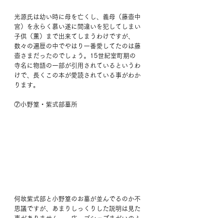
光源氏は幼い時に母を亡くし、義母（藤壺中
宮）を永らく慕い遂に間違いを犯してしまい
子供（薫）まで出来てしまうわけですが、
数々の遍歴の中でやはり一番愛してたのは藤
壺さまだったのでしょう。15世紀室町期の
寺名に物語の一部が引用されているというわ
けで、長くこの本が愛読されている事がわか
ります。
⑦小野篁・紫式部墓所
何故紫式部と小野篁のお墓が並んでるのか不
思議ですが、あまりしっくりした説明は見た