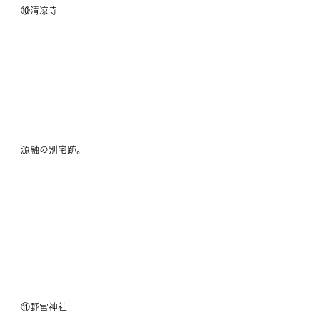
⑩清凉寺　
源融の別宅跡。
⑪野宮神社　