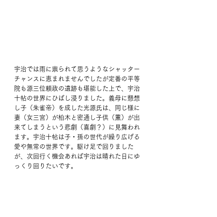
宇治では雨に祟られて思うようなシャッター
チャンスに恵まれませんでしたが定番の平等
院も源三位頼政の遺跡も堪能した上で、宇治
十帖の世界にひばし浸りました。義母に懸想
し子（朱雀帝）を成した光源氏は、同じ様に
妻（女三宮）が柏木と密通し子供（薫）が出
来てしまうという悲劇（喜劇？）に見舞われ
ます。宇治十帖は子・孫の世代が繰り広げる
愛や無常の世界です。駆け足で回りました
が、次回行く機会あれば宇治は晴れた日にゆ
っくり回りたいです。