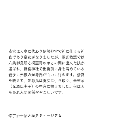
斎宮は天皇に代わり伊勢神宮で神に仕える神
官であり皇女がなりましたが、源氏物語では
六条御息所と桐壺帝の弟との間に出来た娘が
選ばれ、野宮神社で出発前に身を清めている
親子に元彼の光源氏が会いに行きます。斎宮
を終えて、光源氏は養女に引き取り、朱雀帝
（光源氏実子）の中宮に据えました。何はと
もあれ人間関係ややこしいです。
⑫宇治十帖と歴史ミュージアム