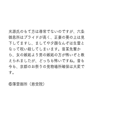
光源氏のもて方は尋常でないのですが、六条
御息所はプライドが高く、正妻の葵の上は見
下してますし、ましてや夕顔なんぞは生霊と
なって呪い殺してしまいます。昔某先輩か
ら、女の嫉妬より男の嫉妬の方が怖いぞと教
えられましたが、どっちも怖いですね。昔も
今も、京都のお祭りの見物場所確保は大変で
す。
⑥薄雲御所（慈受院）