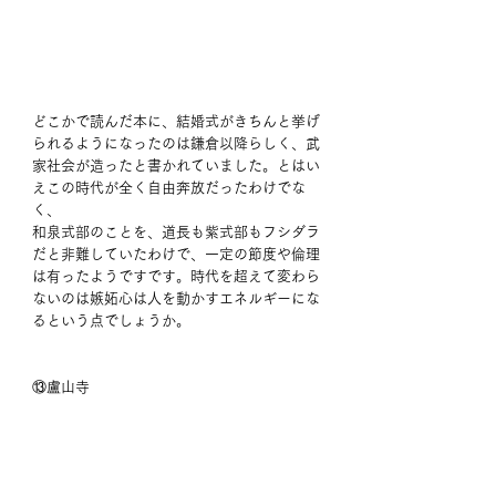
どこかで読んだ本に、結婚式がきちんと挙げ
られるようになったのは鎌倉以降らしく、武
家社会が造ったと書かれていました。とはい
えこの時代が全く自由奔放だったわけでな
く、
和泉式部のことを、道長も紫式部もフシダラ
だと非難していたわけで、一定の節度や倫理
は有ったようですです。時代を超えて変わら
ないのは嫉妬心は人を動かすエネルギーにな
るという点でしょうか。
⑬盧山寺