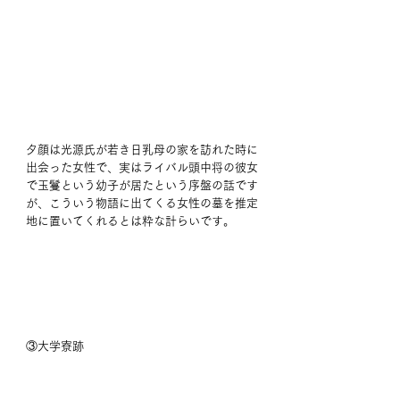
夕顔は光源氏が若き日乳母の家を訪れた時に
出会った女性で、実はライバル頭中将の彼女
で玉鬘という幼子が居たという序盤の話です
が、こういう物語に出てくる女性の墓を推定
地に置いてくれるとは粋な計らいです。
③大学寮跡