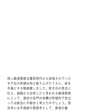
但し蜂須賀家は豊臣時代から安堵されていた
６千石の所領を殆ど取り上げたうえに、姓を
平島にする様強要しました。若き日の秀吉に
仕え、盗賊から出世したと言われる蜂須賀家
にとって、源氏の名門の末裔が所領内で目立
っては統治に不都合と考えたのでしょう。西
光寺には平島家の菩提寺として、家祖の義