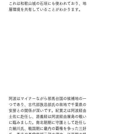
これは和歌山城の石垣にも使われており、地
層環境を共有していることがわかります。
阿波はマイナーながら邪馬台国の候補地の一
つであり、古代部族忌部氏の故地で千葉県の
安房との関係が深いです。紀貫之は阿波経由
土佐に赴任し、源義経は阿波経由屋島の戦い
に臨みました。南北朝期に守護として赴任し
た細川氏、戦国期に畿内の覇権を争った三好