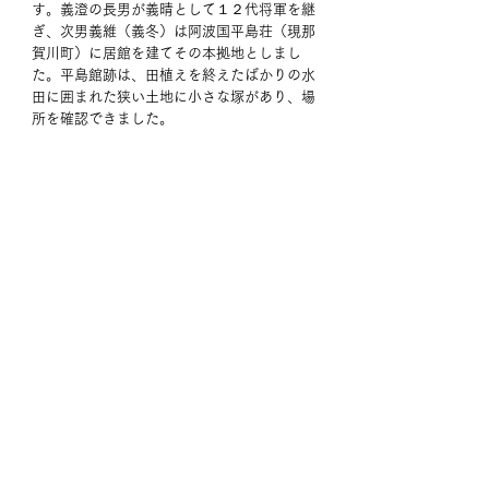
す。義澄の長男が義晴として１２代将軍を継
ぎ、次男義維（義冬）は阿波国平島荘（現那
賀川町）に居館を建てその本拠地としまし
た。平島館跡は、田植えを終えたばかりの水
田に囲まれた狭い土地に小さな塚があり、場
所を確認できました。