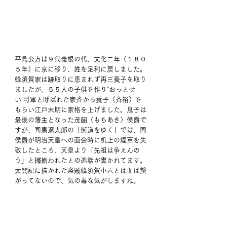
平島公方は９代義根の代、文化二年（１８０
５年）に京に移り、姓を足利に戻しました。
蜂須賀家は跡取りに恵まれず再三養子を取り
ましたが、５５人の子供を作り“おっとせ
い”将軍と呼ばれた家斉から養子（斉裕）を
もらい江戸末期に家格を上げました。息子は
最後の藩主となった茂韶（もちあき）侯爵で
すが、司馬遼太郎の「街道をゆく」では、同
侯爵が明治天皇への面会時に机上の煙草を失
敬したところ、天皇より「先祖は争えんの
う」と揶揄われたとの逸話が書かれてます。
太閤記に描かれた盗賊蜂須賀小六とは血は繋
がってないので、気の毒な気がしますね。