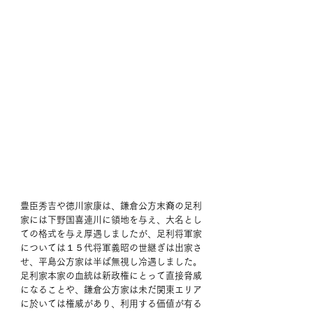
豊臣秀吉や徳川家康は、鎌倉公方末裔の足利
家には下野国喜連川に領地を与え、大名とし
ての格式を与え厚遇しましたが、足利将軍家
については１５代将軍義昭の世継ぎは出家さ
せ、平島公方家は半ば無視し冷遇しました。
足利家本家の血統は新政権にとって直接脅威
になることや、鎌倉公方家は未だ関東エリア
に於いては権威があり、利用する価値が有る