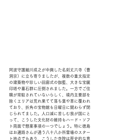
阿波守護細川成之が中興した名刹丈六寺（曹
洞宗）に立ち寄りましたが、複数の重文指定
の建築物や珍しい回廊式の伽藍、大きな宝篋
印塔や墓石群に圧倒されました。一方でご住
職が常駐されていないらしく、境内主要部を
除くエリアは荒れ果てて落ち葉や草に覆われ
ており、折角の宝物館も日曜日に関わらず閉
じられてました。人口減に苦しむ我が国にと
って、こうした文化財の維持もハード・ソフ
ト両面で懸案事項の一つでしょう。特に徳島
はお遍路さんが通う八十八か所霊場のスター
ト地点でもあり、こうした寺院は歴史的な意