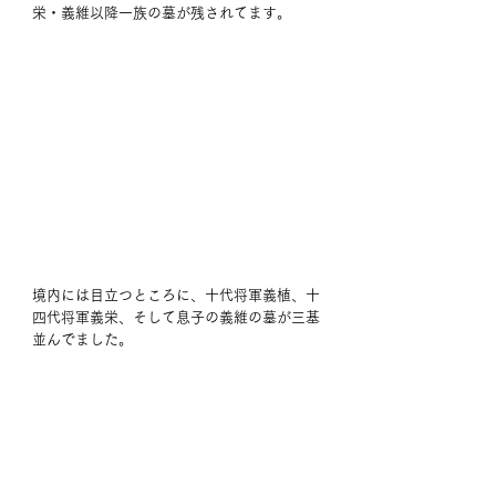
栄・義維以降一族の墓が残されてます。
境内には目立つところに、十代将軍義植、十
四代将軍義栄、そして息子の義維の墓が三基
並んでました。