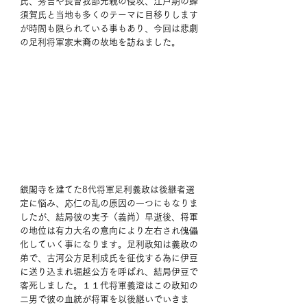
氏、秀吉や長曾我部元親の侵攻、江戸期の蜂
須賀氏と当地も多くのテーマに目移りします
が時間も限られている事もあり、今回は悲劇
の足利将軍家末裔の故地を訪ねました。
銀閣寺を建てた8代将軍足利義政は後継者選
定に悩み、応仁の乱の原因の一つにもなりま
したが、結局彼の実子（義尚）早逝後、将軍
の地位は有力大名の意向により左右され傀儡
化していく事になります。足利政知は義政の
弟で、古河公方足利成氏を征伐する為に伊豆
に送り込まれ堀越公方を呼ばれ、結局伊豆で
客死しました。１１代将軍義澄はこの政知の
二男で彼の血統が将軍を以後継いでいきま