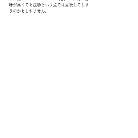
味が高くても援助という点では劣後してしま
うのかもしれません。
上述歴史的な観光資源は潤沢で魅力的なの
に、阿波踊りしか印象に残らない観光政策は
如何なものかと思いつつ徳島ラーメンを食べ
て帰路につきました。
旅の記
すべて表示
最新記事