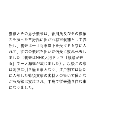
義維とその息子義栄は、細川氏及びその後権
力を握った三好氏に担がれ将軍候補として流
転し、義栄は一旦将軍宣下を受けるも京に入
れず、従弟の義昭を担いだ信長に敗れ死去し
ました（義栄はNHK大河ドラマ「麒麟が来
る」で一ノ瀬颯が演じました）。以後この家
は阿波に引き籠る事となり、江戸期では新た
に入部した蜂須賀家の客将との扱いで僅かな
がら所領は安堵され、平島で従来通り住む事
になりました。