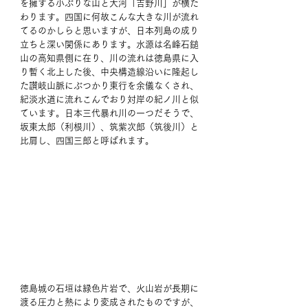
を擁する小ぶりな山と大河「吉野川」が横た
わります。四国に何故こんな大きな川が流れ
てるのかしらと思いますが、日本列島の成り
立ちと深い関係にあります。水源は名峰石鎚
山の高知県側に在り、川の流れは徳島県に入
り暫く北上した後、中央構造線沿いに隆起し
た讃岐山脈にぶつかり東行を余儀なくされ、
紀淡水道に流れこんでおり対岸の紀ノ川と似
ています。日本三代暴れ川の一つだそうで、
坂東太郎（利根川）、筑紫次郎（筑後川）と
比肩し、四国三郎と呼ばれます。
徳島城の石垣は緑色片岩で、火山岩が長期に
渡る圧力と熱により変成されたものですが、