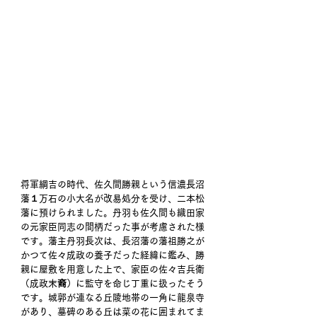
将軍綱吉の時代、佐久間勝親という信濃長沼
藩１万石の小大名が改易処分を受け、二本松
藩に預けられました。丹羽も佐久間も織田家
の元家臣同志の間柄だった事が考慮された様
です。藩主丹羽長次は、長沼藩の藩祖勝之が
かつて佐々成政の養子だった経緯に鑑み、勝
親に屋敷を用意した上で、家臣の佐々吉兵衛
（成政末裔）に監守を命じ丁重に扱ったそう
です。城郭が連なる丘陵地帯の一角に龍泉寺
があり、墓碑のある丘は菜の花に囲まれてま