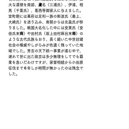
大な遺領を南部、蘆名（三浦氏）、伊達、相
馬（千葉氏）、葛西等御家人に与えました。
室町期には幕府は足利一族の斯波氏（最上、
大崎氏）を送り込み、南朝からは北畠氏が移
りました。戦国大名化した中には安東氏（安
倍氏末裔）や田村氏（坂上田村麻呂末裔）の
ような古代氏族もおり、長く続いた中世封建
社会の権威やしがらみが色濃く残っていた地
域でした。秀吉の天下統一事業が進む中で、
遅れて世に出た政宗は多少無理をしてでも覇
業を急いだわけですが、家督相続から小田原
征伐まで６年しか時間が無かったのは残念で
した。