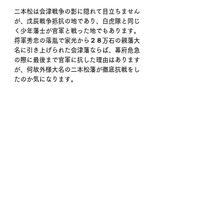
二本松は会津戦争の影に隠れて目立ちません
が、戊辰戦争抵抗の地であり、白虎隊と同じ
く少年藩士が官軍と戦った地でもあります。
将軍秀忠の落胤で家光から２８万石の親藩大
名に引き上げられた会津藩ならば、幕府危急
の際に最後まで官軍に抗した理由はあります
が、何故外様大名の二本松藩が徹底抗戦をし
たのか気になります。