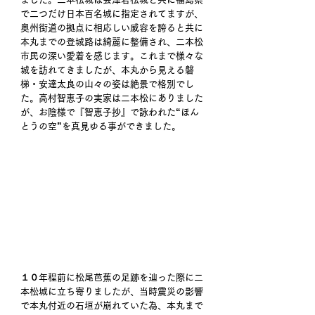
で二つだけ日本百名城に指定されてますが、
奥州街道の拠点に相応しい威容を誇ると共に
本丸までの登城路は綺麗に整備され、二本松
市民の深い愛着を感じます。これまで様々な
城を訪れてきましたが、本丸から見える磐
梯・安達太良の山々の姿は絶景で格別でし
た。高村智恵子の実家は二本松にありました
が、お陰様で『智恵子抄』で詠われた“ほん
とうの空”を真見ゆる事ができました。
１０年程前に松尾芭蕉の足跡を辿った際に二
本松城に立ち寄りましたが、当時震災の影響
で本丸付近の石垣が崩れていた為、本丸まで