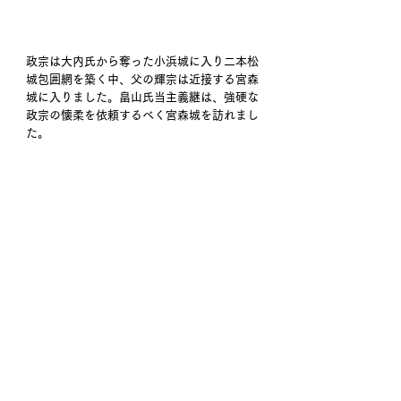
政宗は大内氏から奪った小浜城に入り二本松
城包囲網を築く中、父の輝宗は近接する宮森
城に入りました。畠山氏当主義継は、強硬な
政宗の懐柔を依頼するべく宮森城を訪れまし
た。