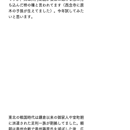
ち込んだ柿の種と言われてます（西念寺に原
木の子孫が生えてました）。今年試してみた
いと思います。
東北の戦国時代は鎌倉以来の御家人や室町期
に派遣された足利一族が割拠してました。頼
朝は奥州合戦で奥州藤原氏を滅ぼした後、広