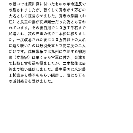
の戦いでは徳川側に付いたものの軍令違反で
改易されましたが、暫くして秀忠が１万石の
大名として復帰させました。秀忠の恐妻（お
江）と長重の妻が従妹同士だった為とも言わ
れています。その後白河で１０万７千石まで
加増され、次の光重の代で二本松に移りまし
た。一度改易された後に１０万石以上の大名
に返り咲いたのは丹羽長重と立花宗茂の二人
だけです。戊辰戦争では九州に立地する柳河
藩（立花家）は早くから官軍に付き、会津ま
で転戦し賞典禄を得ましたが、二本松藩は最
後まで戦い降伏しました。藩主長国は米沢藩
上杉家から養子をもらい隠居し、藩は５万石
の減封処分を受けました。