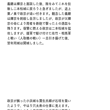
義継は輝宗と面談した後、隙をみてこれを拉
致し二本松城に戻ろうと急ぎましたが、途上
粟ノ巣で政宗が追い付きます。観念した義継
は輝宗を刺殺し自刃しましたが、政宗が父輝
宗の命により両者を鉄砲で撃ったとの逸話も
残ります。復讐に燃える政宗は二本松城を猛
攻しますが、援軍で駆け付けた佐竹・相馬軍
と戦い（人取橋の戦い）一旦引き揚げた後、
翌年同城は開城しました。
政宗が拠った小浜城も蒲生氏郷が石垣を築い
たようで、やはり穴太衆の仕事に見えます。