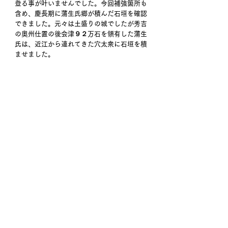
登る事が叶いませんでした。今回補強箇所も
含め、慶長期に蒲生氏郷が積んだ石垣を確認
できました。元々は土盛りの城でしたが秀吉
の奥州仕置の後会津９２万石を領有した蒲生
氏は、近江から連れてきた穴太衆に石垣を積
ませました。