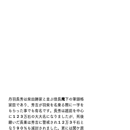
丹羽長秀は柴田勝家と並ぶ信長麾下の筆頭格
家臣であり、秀吉が羽柴を名乗る際に一字を
もらった事でも有名です。長秀は越前を中心
に１２３万石の大大名になりましたが、死後
継いだ長重は秀吉に警戒され１２万３千石と
なり９０％も減封されました。更には関ケ原