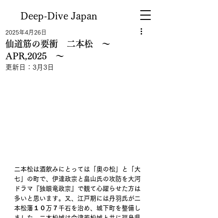
Deep-Dive Japan
2025年4月26日
仙道筋の要衝 二本松 ～
APR,2025 ～
更新日：
3月3日
二本松は酒飲みにとっては「奥の松」と「大
七」の町で、伊達政宗と畠山氏の攻防を大河
ドラマ『独眼竜政宗』で観て心躍らせた方は
多いと思います。又、江戸期には丹羽氏が二
本松藩１０万７千石を治め、城下町を整備し
ました。二本松城は会津若松城と共に福島県