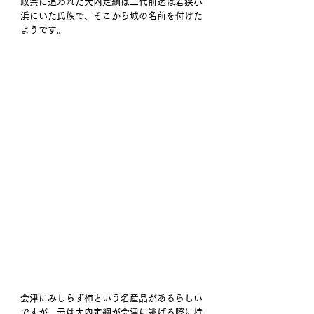
政宗に追われた大内定綱は二代前迄は若狭小
浜にいた氏族で、そこから城の名前を付けた
ようです。
会津にみしらず柿という名産品があるらしい
ですが、元は大内定綱が会津に逃げる際に持