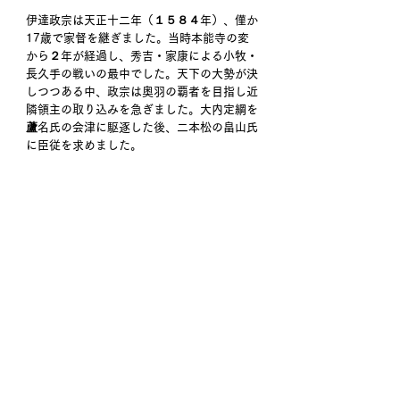
伊達政宗は天正十二年（１５８４年）、僅か
17歳で家督を継ぎました。当時本能寺の変
から２年が経過し、秀吉・家康による小牧・
長久手の戦いの最中でした。天下の大勢が決
しつつある中、政宗は奥羽の覇者を目指し近
隣領主の取り込みを急ぎました。大内定綱を
蘆名氏の会津に駆逐した後、二本松の畠山氏
に臣従を求めました。