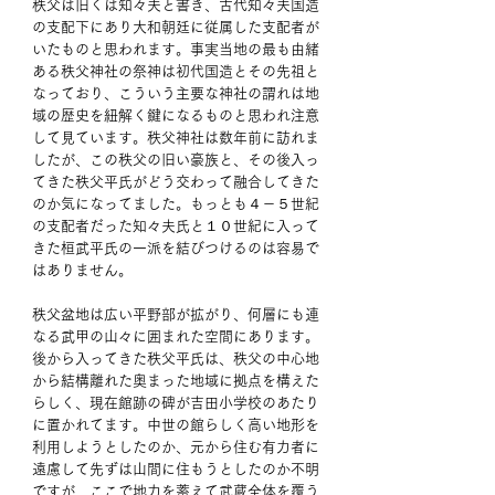
秩父は旧くは知々夫と書き、古代知々夫国造
の支配下にあり大和朝廷に従属した支配者が
いたものと思われます。事実当地の最も由緒
ある秩父神社の祭神は初代国造とその先祖と
なっており、こういう主要な神社の謂れは地
域の歴史を紐解く鍵になるものと思われ注意
して見ています。秩父神社は数年前に訪れま
したが、この秩父の旧い豪族と、その後入っ
てきた秩父平氏がどう交わって融合してきた
のか気になってました。もっとも４－５世紀
の支配者だった知々夫氏と１０世紀に入って
きた桓武平氏の一派を結びつけるのは容易で
はありません。
秩父盆地は広い平野部が拡がり、何層にも連
なる武甲の山々に囲まれた空間にあります。
後から入ってきた秩父平氏は、秩父の中心地
から結構離れた奥まった地域に拠点を構えた
らしく、現在館跡の碑が吉田小学校のあたり
に置かれてます。中世の館らしく高い地形を
利用しようとしたのか、元から住む有力者に
遠慮して先ずは山間に住もうとしたのか不明
ですが、ここで地力を蓄えて武蔵全体を覆う