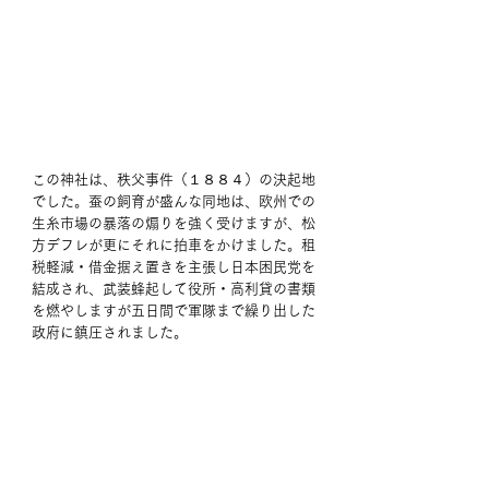
この神社は、秩父事件（１８８４）の決起地
でした。蚕の飼育が盛んな同地は、欧州での
生糸市場の暴落の煽りを強く受けますが、松
方デフレが更にそれに拍車をかけました。租
税軽減・借金据え置きを主張し日本困民党を
結成され、武装蜂起して役所・高利貸の書類
を燃やしますが五日間で軍隊まで繰り出した
政府に鎮圧されました。