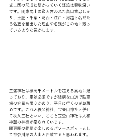
武士団の形成に繋がっていく経緯は興味深い
です。関東武士の鑑と言われた畠山重忠しか
り、土肥・千葉・葛西・江戸・河越と名だた
る名族を輩出した理由や名残がこの地に残っ
ているような気がします。
三峯神社は標高千メートルを超える高地に建
っており、車は必須ですが結構な山道で駐車
場の容量も限りがあり、平日に行くのがお薦
めです。これと秩父神社、宝登山神社と併せ
て秩父三社といい、ここと宝登山神社は大和
神話の神様が祭られています。
関東圏の絶景が楽しめるパワースポットとし
て神奈川県の大山と匹敵すると思われます。