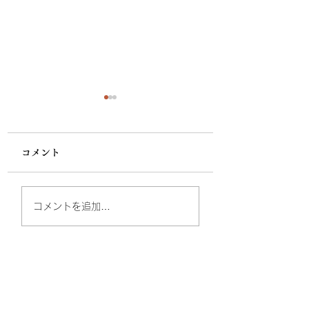
コメント
父には及ばず 長篠城
佐竹はここから始
コメントを追加…
と設楽原 ～
た 常陸太田 ～
JUL,2026 ～
JUL,2026 ～