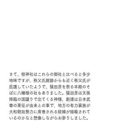
さて、椋神社はこれらの御社と比べると多少
地味ですが、秩父氏館跡からも近く秩父氏が
庇護していたようで、猿田彦を祭る本殿のそ
ばに八幡様の社もありました。猿田彦は天孫
降臨の国譲りで出てくる神様、創建は日本武
尊の東征が由来との事で、地方の有力豪族が
大和朝廷勢力に席巻される経緯が暗喩されて
いるのかなと想像しながらお参りしました。