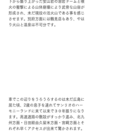
下から盛り上がった安山岩の溶岩ドームと噴
火の衝撃による山体崩壊により武骨な山容が
形成され、未だ現役の活火山である事を感じ
させます。別府方面には鶴見岳もあり、やは
り火山と温泉は不可分です。
車でこの辺りをうろうろするのは未だ広島に
居た頃、2歳の息子を連れてサンリオのハー
モニーランドに来て以来で３０年振りになり
ます。高速道路の敷設がすっかり進み、北九
州方面・日田経由久留米方面・宮崎方面とそ
れぞれ早くアクセスが出来て驚かされます。