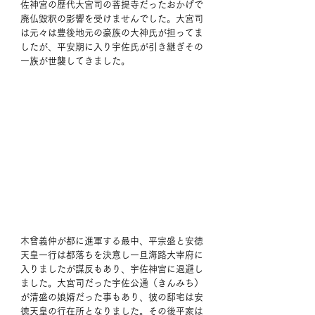
佐神宮の歴代大宮司の菩提寺だったおかげで
廃仏毀釈の影響を受けませんでした。大宮司
は元々は豊後地元の豪族の大神氏が担ってま
したが、平安期に入り宇佐氏が引き継ぎその
一族が世襲してきました。
木曾義仲が都に進軍する最中、平宗盛と安徳
天皇一行は都落ちを決意し一旦海路大宰府に
入りましたが謀反もあり、宇佐神宮に退避し
ました。大宮司だった宇佐公通（きんみち）
が清盛の娘婿だった事もあり、彼の邸宅は安
徳天皇の行在所となりました。その後平家は