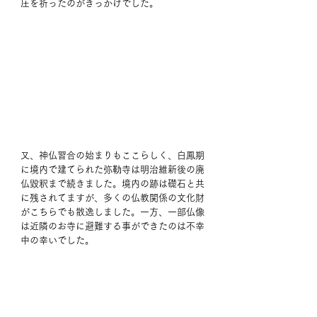
圧を祈ったのがきっかけでした。 
又、神仏習合の始まりもここらしく、白鳳期
に境内で建てられた弥勒寺は明治維新後の廃
仏毀釈まで続きました。境内の跡は礎石と共
に残されてますが、多くの仏教関係の文化財
がこちらでも散逸しました。一方、一部仏像
は近隣のお寺に避難する事ができたのは不幸
中の幸いでした。