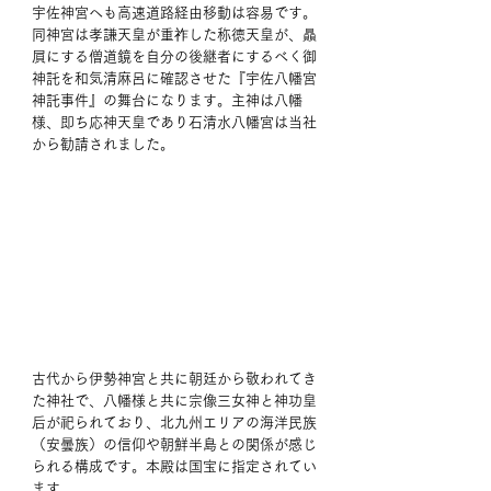
宇佐神宮へも高速道路経由移動は容易です。
同神宮は孝謙天皇が重祚した称徳天皇が、贔
屓にする僧道鏡を自分の後継者にするべく御
神託を和気清麻呂に確認させた『宇佐八幡宮
神託事件』の舞台になります。主神は八幡
様、即ち応神天皇であり石清水八幡宮は当社
から勧請されました。 
古代から伊勢神宮と共に朝廷から敬われてき
た神社で、八幡様と共に宗像三女神と神功皇
后が祀られており、北九州エリアの海洋民族
（安曇族）の信仰や朝鮮半島との関係が感じ
られる構成です。本殿は国宝に指定されてい
ます。