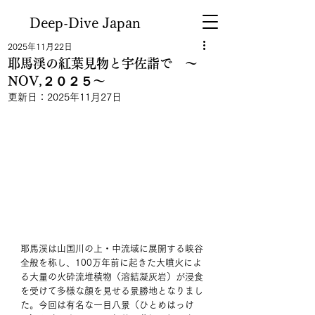
Deep-Dive Japan
2025年11月22日
耶馬渓の紅葉見物と宇佐詣で ～
NOV,２０２５～
更新日：
2025年11月27日
耶馬渓は山国川の上・中流域に展開する峡谷
全般を称し、100万年前に起きた大噴火によ
る大量の火砕流堆積物（溶結凝灰岩）が浸食
を受けて多様な顔を見せる景勝地となりまし
た。今回は有名な一目八景（ひとめはっけ