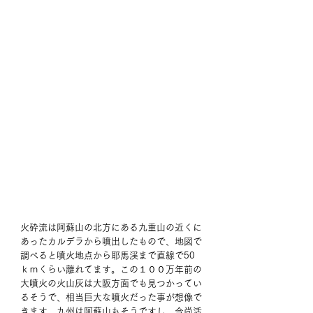
火砕流は阿蘇山の北方にある九重山の近くに
あったカルデラから噴出したもので、地図で
調べると噴火地点から耶馬渓まで直線で50
ｋｍくらい離れてます。この１００万年前の
大噴火の火山灰は大阪方面でも見つかってい
るそうで、相当巨大な噴火だった事が想像で
きます。九州は阿蘇山もそうですし、今尚活