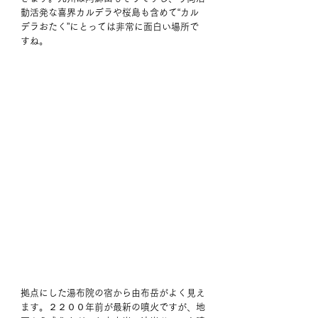
動活発な喜界カルデラや桜島も含めて“カル
デラおたく”にとっては非常に面白い場所で
すね。
拠点にした湯布院の宿から由布岳がよく見え
ます。２２００年前が最新の噴火ですが、地