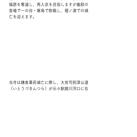
福原を奪還し、再入京を目指しますが義経の
登場で一の谷・屋島で敗戦し、壇ノ浦での滅
亡を迎えます。 
当寺は鎌倉幕府滅亡に際し、大宮司到津公連
（いとうづきんつら）が元々駅館川河口に在
った寺院（旧大楽寺）を引き継ぎ開創しまし
た。後醍醐天皇はここを勅願寺とし、以後南
朝を支援していきます。本尊の弥勒仏を含め
両脇侍像、四天王立像は院政期のもので重文
指定されており、堅固な建物で保管されてま
す。ご住職の丁寧な説明を頂きながら拝観出
来ました。御本尊は定朝様式と呼ばれるふく