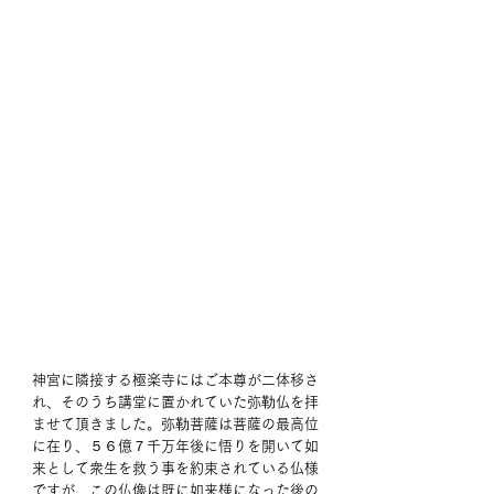
神宮に隣接する極楽寺にはご本尊が二体移さ
れ、そのうち講堂に置かれていた弥勒仏を拝
ませて頂きました。弥勒菩薩は菩薩の最高位
に在り、５６億７千万年後に悟りを開いて如
来として衆生を救う事を約束されている仏様
ですが、この仏像は既に如来様になった後の