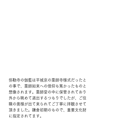
弥勒寺の伽藍は平城京の薬師寺様式だったと
の事で、薬師如来への信仰も篤かったものと
想像されます。薬師堂の中に保管されており
外から眺めて退出するつもりでしたが、ご住
職の奥様が出て来られてご丁寧に拝観させて
頂きました。鎌倉初期のもので、重要文化財
に指定されてます。