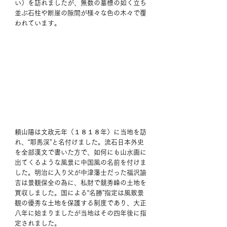
い）を訪れましたが、無数の墓標の如く立ち
並ぶ石柱や断崖の隙間が様々な色の木々で覆
われています。 
頼山陽は文政元年（１８１８年）に当地を訪
れ、“耶馬渓”と名付けました。流石日本外史
を全部漢文で書いた方で、如何にも山水画に
出てくるような風景に中国風の名前を付けま
した。明治に入り父が中津藩士だった福沢諭
吉は景観保全の為に、私財で競秀峰の土地を
買収しました。国による“名勝”指定は風致景
観の優秀な土地を保護する制度であり、大正
八年に始まりましたが当地はその四年後に指
定されました。 