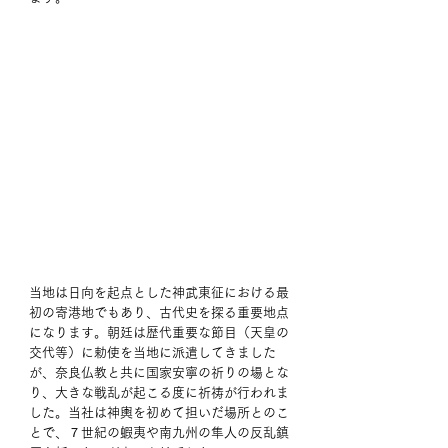
当地は日向を起点とした神武東征における最
初の寄港地でもあり、古代史を探る重要地点
になります。朝廷は歴代重要な節目（天皇の
交代等）に勅使を当地に派遣してきました
が、奈良仏教と共に国家安寧の祈りの場とな
り、大きな戦乱が起こる度に祈祷が行われま
した。当社は神輿を初めて担いだ場所とのこ
とで、７世紀の蝦夷や南九州の隼人の反乱鎮