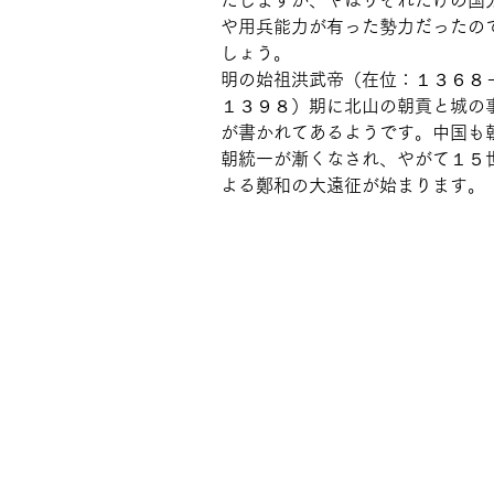
たしますが、やはりそれだけの国
や用兵能力が有った勢力だったの
しょう。
明の始祖洪武帝（在位：１３６８
１３９８）期に北山の朝貢と城の
が書かれてあるようです。中国も
朝統一が漸くなされ、やがて１５
よる鄭和の大遠征が始まります。