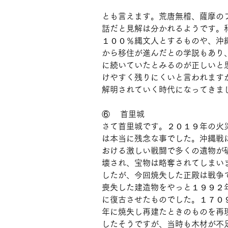
とも言えます。荒唐無稽、薩摩の
話だと見解は分かれるようです。
１００％縄文人とするものや、沖
から移住が進んだとの学説もあり
に続いていたとみるのが正しいと
けやすく残りにくいと言われます
解明されていく時代になってきま
⑥    首里城
さて首里城です。２０１９年の火
は本当に残念な事でした。沖縄戦
おける激しい戦闘で多くの遺物が
壊され、宝物は略奪されてしまい
したが、今回焼失した正殿は戦争
喪失した建造物をやっと１９９２
に復古させたものでした。１７０
年に焼失し再建たときのものを再
したそうですが、当時も木材が不