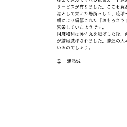
腹まで運んでくれる電気カート送
サービスが有りました。ここも貿
港として栄えた場所らしく、琉球
朝により編纂された『おもろさうし
繁栄していたようです。
阿麻和利は護佐丸を滅ぼした後、
が結局滅ぼされました。勝連の人
いるのでしょう。
⑤    浦添城