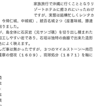
家族旅行で沖縄に行くこととなりリ
ゾートホテルに癒されにいったわけ
ですが、実態は結構忙しくレンタカ
、今帰仁城、中城城）、続百名城２つ（座喜味城、勝連
回りました。
が、島全体に石灰岩（元サンゴ礁）を切り出し積まれた
加工しやすい岩であり、石垣は独特の曲線で出来た造形
色によく映えます。
んだ事は無かったですが、３つのマイルストーン～尚巴
薩摩の侵攻（１６０９）、琉球処分（１８７１）を軸に
。
築
は
掛
は
果