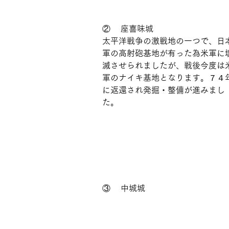
②    座喜味城
太平洋戦争の激戦地の一つで、日
軍の高射砲基地が有った為米軍に
滅させられましたが、戦後今度は
軍のナイキ基地となります。７４
に返還され発掘・整備が進みまし
た。
③    中城城