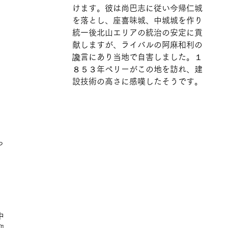
けます。彼は尚巴志に従い今帰仁城
を落とし、座喜味城、中城城を作り
統一後北山エリアの統治の安定に貢
献しますが、ライバルの阿麻和利の
讒言にあり当地で自害しました。１
８５３年ペリーがこの地を訪れ、建
設技術の高さに感嘆したそうです。
っ
中