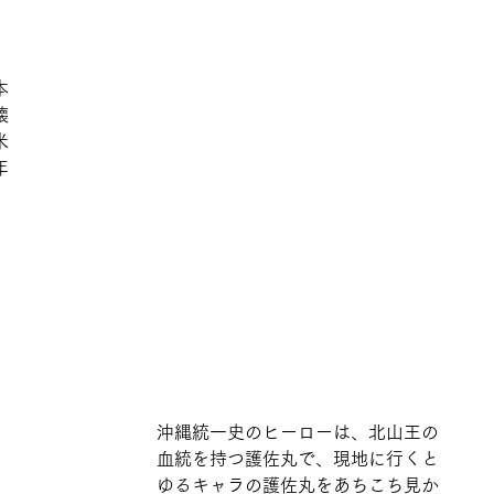
本
壊
米
年
沖縄統一史のヒーローは、北山王の
血統を持つ護佐丸で、現地に行くと
ゆるキャラの護佐丸をあちこち見か