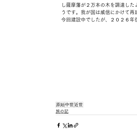
し薩摩藩が２万本の木を調達した
うです。我が国は威信にかけて再
今回建設中でしたが、２０２６年
原始
中世
近世
旅の記