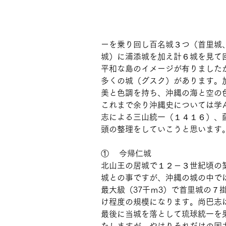
ーを乗り回し百名城３つ（首里城
城）に浦添城を加え計６城を見て
平和な島のイメージが有りました
多くの城（グスク）があります。
美と色調を持ち、沖縄の海と空の
これまで余り沖縄史については学
志による三山統一（１４１６）、
頭の整理をしていこうと思います
①    今帰仁城
北山王の居城で１２－３世紀頃の
城との事ですが、沖縄の城の中で
最大級（37千ｍ3）で首里城の７
け程度の規模になります。尚巴志
最後に当城を落として琉球統一を