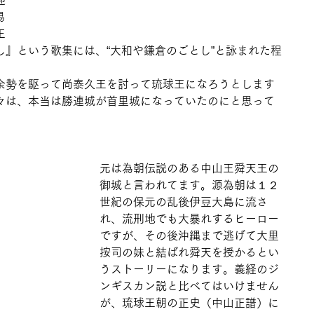
迎
易
王
』という歌集には、“大和や鎌倉のごとし”と詠まれた程
余勢を駆って尚泰久王を討って琉球王になろうとします
々は、本当は勝連城が首里城になっていたのにと思って
元は為朝伝説のある中山王舜天王の
御城と言われてます。源為朝は１２
世紀の保元の乱後伊豆大島に流さ
れ、流刑地でも大暴れするヒーロー
ですが、その後沖縄まで逃げて大里
按司の妹と結ばれ舜天を授かるとい
うストーリーになります。義経のジ
ンギスカン説と比べてはいけません
が、琉球王朝の正史（中山正譜）に