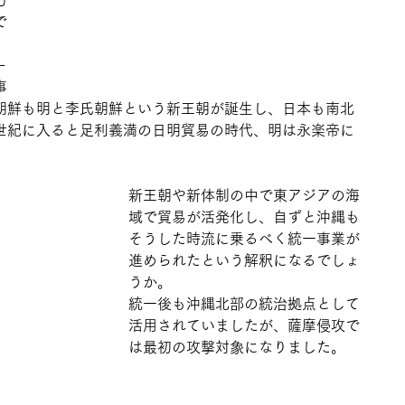
力
で
－
事
朝鮮も明と李氏朝鮮という新王朝が誕生し、日本も南北
世紀に入ると足利義満の日明貿易の時代、明は永楽帝に
新王朝や新体制の中で東アジアの海
域で貿易が活発化し、自ずと沖縄も
そうした時流に乗るべく統一事業が
進められたという解釈になるでしょ
うか。
統一後も沖縄北部の統治拠点として
活用されていましたが、薩摩侵攻で
は最初の攻撃対象になりました。