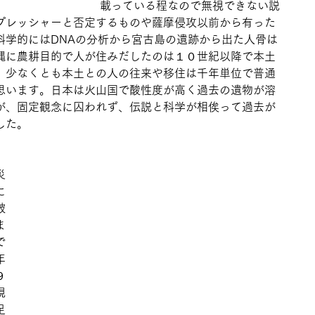
載っている程なので無視できない説
プレッシャーと否定するものや薩摩侵攻以前から有った
科学的にはDNAの分析から宮古島の遺跡から出た人骨は
縄に農耕目的で人が住みだしたのは１０世紀以降で本土
、少なくとも本土との人の往来や移住は千年単位で普通
思います。日本は火山国で酸性度が高く過去の遺物が溶
が、固定観念に囚われず、伝説と科学が相俟って過去が
した。
災
に
破
ま
で
年
９
現
足