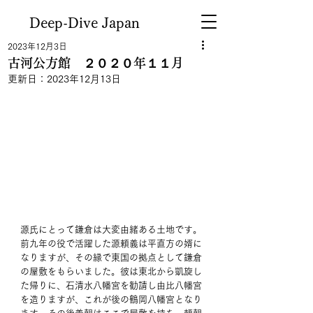
Deep-Dive Japan
2023年12月3日
古河公方館 ２０２０年１１月
更新日：
2023年12月13日
源氏にとって鎌倉は大変由緒ある土地です。
前九年の役で活躍した源頼義は平直方の婿に
なりますが、その縁で東国の拠点として鎌倉
の屋敷をもらいました。彼は東北から凱旋し
た帰りに、石清水八幡宮を勧請し由比八幡宮
を造りますが、これが後の鶴岡八幡宮となり