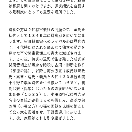
ます。その後義朝はここで屋敷を持ち、頼朝
は幕府を開くわけですが、源氏嫡流を自認す
る足利家にとっても重要な場所でした。
鎌倉公方は２代将軍義詮の同腹の弟、基氏を
初代として１３４９年に鎌倉府を置いて始ま
ります。室町将軍家へのライバル心は歴代強
く、４代持氏はこれを軽んじて独立の動きを
見せた事で関東管領上杉憲実に滅ぼされま
す。この後、持氏の遺児で生き残った成氏が
関東管領上杉憲忠を暗殺し古河に御所を作り
（享徳の乱）、以降古河公方家は成氏以降政
氏・高基・晴氏・義氏と５代１３０年続き関
東平野で戦国時代を生き抜いていきます。義
氏は娘（氏姫）はいたものの後継がいないま
ま死去（１５８３）し、小田原征伐後秀吉が
名流の血統が途絶えるのを惜しみ、高基の弟
義明（小弓公方）の孫の国朝を氏姫の婿とし
て公方家を復活させ、下野喜連川に封じま
す。徳川家康はこれを引き継ぎました。