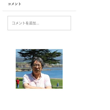
コメント
父には及ばず 長篠城
佐竹はここから始
コメントを追加…
と設楽原 ～
た 常陸太田 ～
JUL,2026 ～
JUL,2026 ～
来ていただきありがとう
ございます！