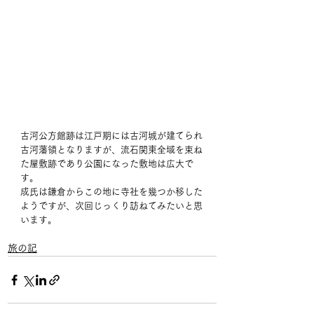
古河公方館跡は江戸期には古河城が建てられ
古河藩領となりますが、流石関東全域を束ね
た屋敷跡であり公園になった敷地は広大で
す。
成氏は鎌倉からこの地に寺社を幾つか移した
ようですが、次回じっくり訪ねてみたいと思
います。
旅の記