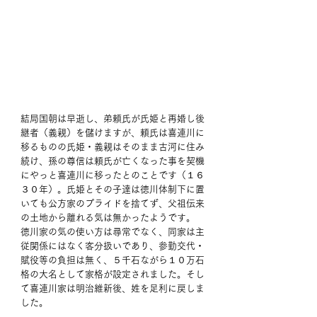
結局国朝は早逝し、弟頼氏が氏姫と再婚し後
継者（義親）を儲けますが、頼氏は喜連川に
移るものの氏姫・義親はそのまま古河に住み
続け、孫の尊信は頼氏が亡くなった事を契機
にやっと喜連川に移ったとのことです（１６
３０年）。氏姫とその子達は徳川体制下に置
いても公方家のプライドを捨てず、父祖伝来
の土地から離れる気は無かったようです。
徳川家の気の使い方は尋常でなく、同家は主
従関係にはなく客分扱いであり、参勤交代・
賦役等の負担は無く、５千石ながら１０万石
格の大名として家格が設定されました。そし
て喜連川家は明治維新後、姓を足利に戻しま
した。