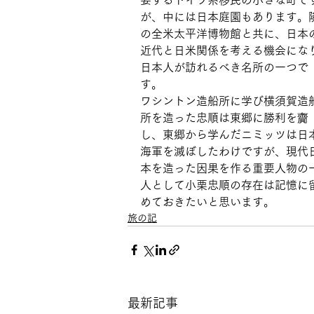
要するドイツ系移民の小さな町で
が、中には日本庭園もあります。
の全米太平洋博物館と共に、日本
近代と日米関係を考える機会にな
日本人が訪れるべき名所の一つで
す。
ワシントン造船所に学び横須賀造
所を造った忠順は東郷に勝利を齎
し、東郷から学んだニミッツは日
海軍を滅ぼしたわけですが、現代
本を造った因果を作る重要人物の
人として小栗忠順の存在は記憶に
めておきたいと思います。
旅の記
最新記事