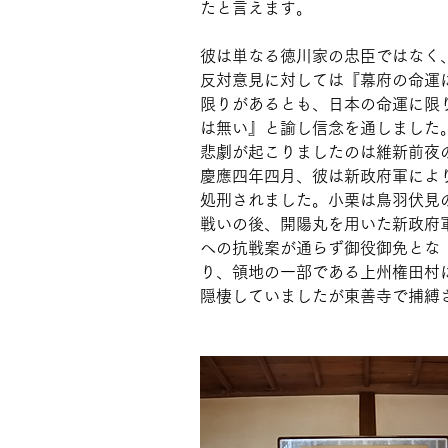
たと言えます。
彼は単なる徳川家の忠臣ではなく
反対意見に対しては『幕府の命運
限りがあるとも、日本の命運に限
は無い』と諭し信念を通しました
悲劇が起こりましたのは維新前夜
慶應四年四月、彼は新政府軍によ
処刑されました。小栗は鳥羽伏見
戦いの後、開陽丸を用いた新政府
への抗戦案が通らず御役御免とな
り、領地の一部である上州権田村
隠棲していましたが東善寺で捕縛