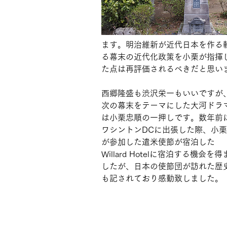
ます。明治維新が近代日本を作る
る幕末の近代化政策を小栗が指揮
た点は再評価されるべきだと思い
西郷隆盛も渋沢栄一もいいですが
次の幕末をテーマにした大河ドラ
は小栗忠順の一押しです。数年前
ワシントンDCに出張した際、小栗
が参加した遣米使節が宿泊した
Willard Hotelに宿泊する機会を得
したが、日本の使節団が訪れた歴
も記されており感動致しました。