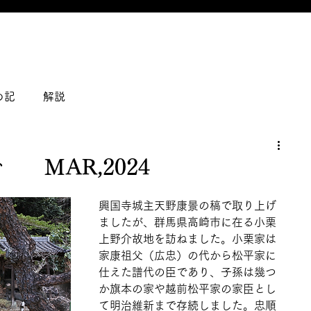
の記
解説
 MAR,2024
興国寺城主天野康景の稿で取り上げ
ましたが、群馬県高崎市に在る小栗
上野介故地を訪ねました。小栗家は
家康祖父（広忠）の代から松平家に
仕えた譜代の臣であり、子孫は幾つ
か旗本の家や越前松平家の家臣とし
て明治維新まで存続しました。忠順