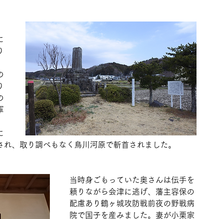
、
に
り
。
の
り
の
軍
に
され、取り調べもなく鳥川河原で斬首されました。
当時身ごもっていた奥さんは伝手を
頼りながら会津に逃げ、藩主容保の
配慮あり鶴ヶ城攻防戦前夜の野戦病
院で国子を産みました。妻が小栗家