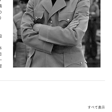
す
隣
の
り
船
本
日
一
留
すべて表示