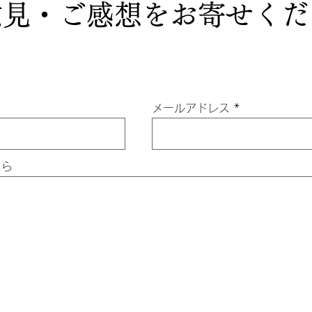
意見・ご感想をお寄せくだ
楽原
佐竹はここから始まった 常陸太
田 ～ JUL,2026 ～
メールアドレス
ちら