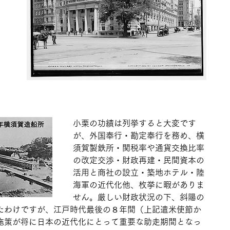
小栗の功績は列挙すると大変です
が、外国奉行・勘定奉行を務め、横
須賀製鉄所・関税率や通貨交換比率
の改定交渉・財政再建・民間資本の
活用と商社の設立・築地ホテル・陸
海軍の近代化他、枚挙に暇がありま
せん。厳しい財政状況の下、斜陽の
たわけですが、江戸時代最後の８年間（上記遣米使節か
施策が将に日本の近代化にとって重要な助走期間となっ