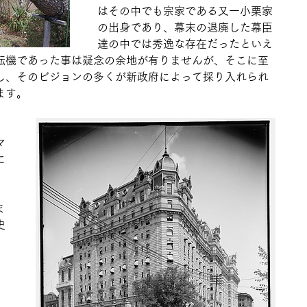
はその中でも宗家である又一小栗家
の出身であり、幕末の退廃した幕臣
達の中では秀逸な存在だったといえ
転機であった事は疑念の余地が有りませんが、そこに至
し、そのビジョンの多くが新政府によって採り入れられ
ます。
、
マ
に
ま
史