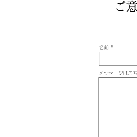
ご
父には及ばず 長篠城と設
～ JUL,2026 ～
名前
メッセージはこ