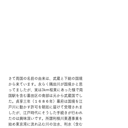
さて両国の名前の由来は、武蔵と下総の国境
から来ています。永らく隅田川が国境かと思
ってましたが、実は3kｍ程東にあった様で両
国駅を含む墨田区の南部は元から武蔵国でし
た。貞享三年（１６８６年）幕府は国境を江
戸川に動かす許可を朝廷に届けて受理されま
したが、江戸時代にそうした手続きが行われ
たのは興味深いです。所謂利根川東遷事業を
始め東京湾に流れ込む川の治水、利水（含む