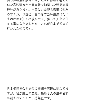
同じ津軽藩邸敷地には、近所に部屋を構えて
いた高砂親方が出雲大社を勧請した野見宿禰
神社があります。出雲にいた野見宿禰（のみ
のすくね）は垂仁天皇の命で当麻蹴速（たい
まのけはや）と相撲を取り、勝って天皇に仕
える事になりましたが、これが日本で初めて
行われた相撲です。 
日本相撲協会が歴代の横綱を石碑に刻んでま
すが、我が郷土の英雄、輪島と大の里の名前
も刻まれてました。感無量です。