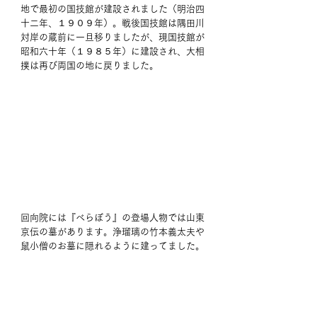
地で最初の国技館が建設されました（明治四
十二年、１９０９年）。戦後国技館は隅田川
対岸の蔵前に一旦移りましたが、現国技館が
昭和六十年（１９８５年）に建設され、大相
撲は再び両国の地に戻りました。 
回向院には『べらぼう』の登場人物では山東
京伝の墓があります。浄瑠璃の竹本義太夫や
鼠小僧のお墓に隠れるように建ってました。