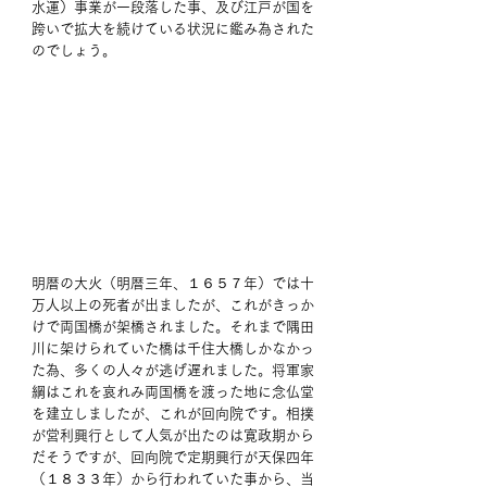
水運）事業が一段落した事、及び江戸が国を
跨いで拡大を続けている状況に鑑み為された
のでしょう。 
明暦の大火（明暦三年、１６５７年）では十
万人以上の死者が出ましたが、これがきっか
けで両国橋が架橋されました。それまで隅田
川に架けられていた橋は千住大橋しかなかっ
た為、多くの人々が逃げ遅れました。将軍家
綱はこれを哀れみ両国橋を渡った地に念仏堂
を建立しましたが、これが回向院です。相撲
が営利興行として人気が出たのは寛政期から
だそうですが、回向院で定期興行が天保四年
（１８３３年）から行われていた事から、当