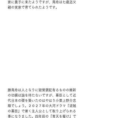
家に養子に来たようですが、海舟は七歳迄父
親の実家で育てられたようです。
勝海舟は人となりに毀誉褒貶有るものの維新
の功績は論を待たないですが、幕臣として近
代日本の礎を築いたのはやはり小栗上野介忠
順でしょう。２０２７年の大河ドラマ『逆賊
の幕臣』で漸く主人公として取り上げられる
事になりました。四年前の『青天を衝け』で