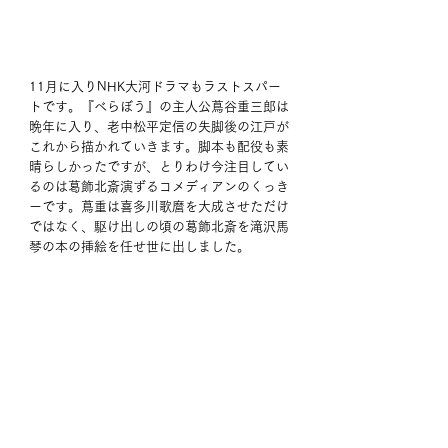
11月に入りNHK大河ドラマもラストスパー
トです。『べらぼう』の主人公蔦谷重三郎は
晩年に入り、老中松平定信の失脚後の江戸が
これから描かれていきます。脚本も配役も素
晴らしかったですが、とりわけ今注目してい
るのは葛飾北斎演ずるコメディアンのくっき
ーです。蔦重は喜多川歌麿を大成させただけ
ではなく、駆け出しの頃の葛飾北斎を滝沢馬
琴の本の挿絵を任せ世に出しました。 