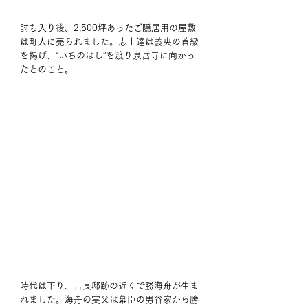
討ち入り後、2,500坪あったご隠居用の屋敷
は町人に売られました。志士達は義央の首級
を掲げ、“いちのはし”を渡り泉岳寺に向かっ
たとのこと。
時代は下り、吉良邸跡の近くで勝海舟が生ま
れました。海舟の実父は幕臣の男谷家から勝