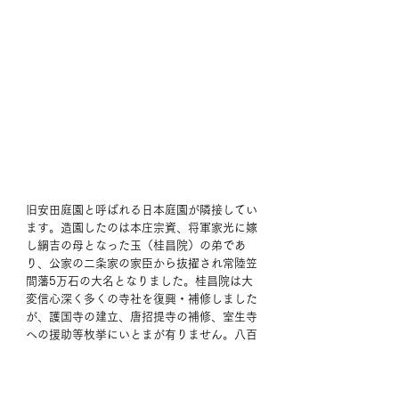
旧安田庭園と呼ばれる日本庭園が隣接してい
ます。造園したのは本庄宗資、将軍家光に嫁
し綱吉の母となった玉（桂昌院）の弟であ
り、公家の二条家の家臣から抜擢され常陸笠
間藩5万石の大名となりました。桂昌院は大
変信心深く多くの寺社を復興・補修しました
が、護国寺の建立、唐招提寺の補修、室生寺
への援助等枚挙にいとまが有りません。八百
屋の娘が将軍に輿入れした「玉の輿」のモデ
ルと言われてますが、史実は上述お公家の家
来だった武家の出身でした。 