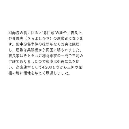
回向院の裏に回ると“忠臣蔵”の舞台、吉良上
野介義央（きらよしひさ）の屋敷跡になりま
す。殿中刃傷事件の後間もなく義央は隠居
し、屋敷は呉服橋から両国に移されました。
吉良家はそもそも足利将軍家の一門で三河の
守護でありましたので家康は処遇に気を使
い、高家旗本として4,200石ながら三河の先
祖の地に領地を与えて厚遇しました。