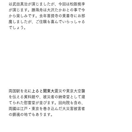
は武田真治が演じましたが、今回は松阪桃李
が演じます。勝海舟は大沢たかおとの事で今
から楽しみです。去年菩提寺の東善寺にお邪
魔しましたが、ご住職も喜んでいらっしゃる
でしょう。 
両国駅を北
に上ると関東大
震災や東京大空襲
を伝える資料館や、被災者の納骨堂として建
てられた慰霊堂が並びます。回向院も含め、
両國は江戸・東京を巻き込んだ大災害被害者
の鎮魂の地でもあります。