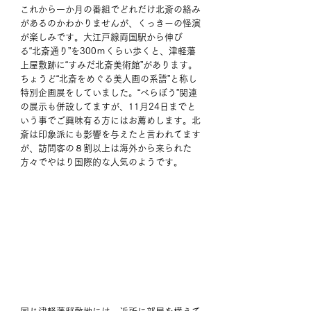
これから一か月の番組でどれだけ北斎の絡み
があるのかわかりませんが、くっきーの怪演
が楽しみです。大江戸線両国駅から伸び
る“北斎通り”を300ｍくらい歩くと、津軽藩
上屋敷跡に“すみだ北斎美術館”があります。
ちょうど“北斎をめぐる美人画の系譜”と称し
特別企画展をしていました。“べらぼう”関連
の展示も併設してますが、11月24日までと
いう事でご興味有る方にはお薦めします。北
斎は印象派にも影響を与えたと言われてます
が、訪問客の８割以上は海外から来られた
方々でやはり国際的な人気のようです。 