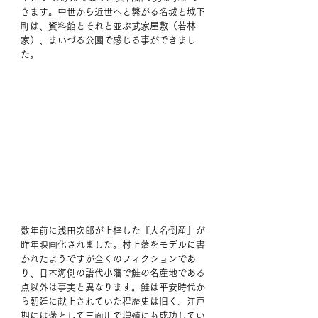
きます。中世から近世へと繋がる名城と城下
町は、資料館とそれと並ぶ武家屋敷（若林
家）、まいづる公園で感じる事ができまし
た。
数年前に浅田次郎が上梓した『大名倒産』が
昨年映画化されました。村上藩をモデルに書
かれたようですが全くのフィクションであ
り、日本海側の譜代小藩で鮭の名産地である
点以外は事実と異なります。鮭は平安時代か
ら朝廷に献上されていた程歴史は旧く、江戸
期には藩として三面川で増殖にも成功してい