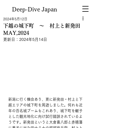
Deep-Dive Japan
2024年5月12日
下越の城下町 ～ 村上と新発田
MAY,2024
更新日：
2024年5月14日
新潟に行く機会あり、更に新発田・村上と下
越エリアの城下町を周遊しました。何れも近
年の百名城ブームもこれあり、城下町を梃子
とした観光地化に向け試行錯誤されているよ
うです。新発田というと大倉喜八郎と赤穂藩
に養子に出た四十八士の堀部安兵衛、村上と