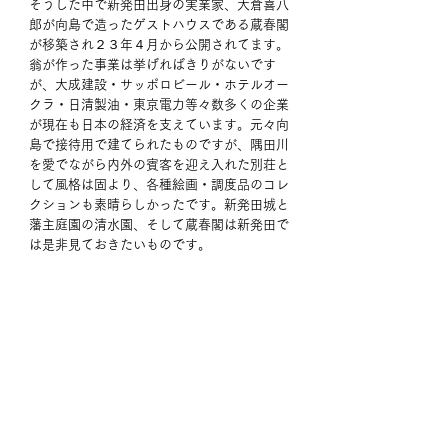
そうした中で新発田出身の実業家、大倉喜八
郎が向島で造ったゲストハウスである蔵春閣
が移築され２３年４月から公開されてます。
翁が作った事業は挙げればきりがないです
が、大成建設・サッポロビール・ホテルオー
クラ・日清製油・東京電力等々数多くの企業
が現在も日本の経済を支えています。元々向
島で接待用で建てられたものですが、隅田川
を愛でながら内外の賓客を迎え入れた別荘と
して風格は固より、各種絵画・調度品のコレ
クションも素晴らしかったです。新発田城と
藩主庭園の清水園、そして蔵春閣は新発田で
は是非見ておきたいものです。 