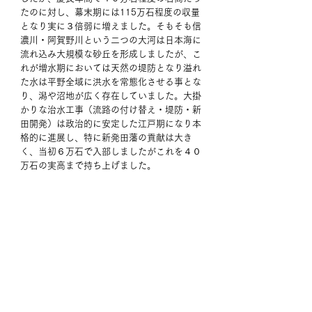
たのに対し、幕末期には115万石程度の収量
となり実に３倍弱に増えました。そもそも信
濃川・阿賀野川という二つの大河は日本海に
流れ込み大規模な砂丘を形成しましたが、こ
れが増水期においては天然の堤防となり溢れ
た水は平野全域に洪水を常態化させる事とな
り、潟や沼地が広く存在していました。大掛
かりな治水工事（流路の付け替え・堤防・新
田開発）は政治的に安定した江戸期になり本
格的に進展し、特に新発田藩の貢献は大き
く、当初６万石で入部しましたがこれを４０
万石の実高まで持ち上げました。