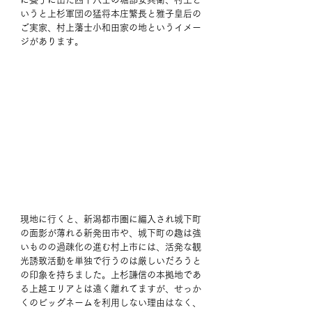
いうと上杉軍団の猛将本庄繁長と雅子皇后の
ご実家、村上藩士小和田家の地というイメー
ジがあります。
現地に行くと、新潟都市圏に編入され城下町
の面影が薄れる新発田市や、城下町の趣は強
いものの過疎化の進む村上市には、活発な観
光誘致活動を単独で行うのは厳しいだろうと
の印象を持ちました。上杉謙信の本拠地であ
る上越エリアとは遠く離れてますが、せっか
くのビッグネームを利用しない理由はなく、