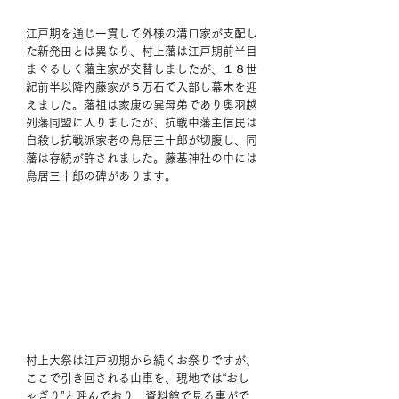
江戸期を通じ一貫して外様の溝口家が支配し
た新発田とは異なり、村上藩は江戸期前半目
まぐるしく藩主家が交替しましたが、１８世
紀前半以降内藤家が５万石で入部し幕末を迎
えました。藩祖は家康の異母弟であり奥羽越
列藩同盟に入りましたが、抗戦中藩主信民は
自殺し抗戦派家老の鳥居三十郎が切腹し、同
藩は存続が許されました。藤基神社の中には
鳥居三十郎の碑があります。 
村上大祭は江戸初期から続くお祭りですが、
ここで引き回される山車を、現地では“おし
ゃぎり”と呼んでおり、資料館で見る事がで