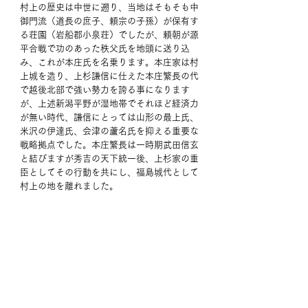
村上の歴史は中世に遡り、当地はそもそも中
御門流（道長の庶子、頼宗の子孫）が保有す
る荘園（岩船郡小泉荘）でしたが、頼朝が源
平合戦で功のあった秩父氏を地頭に送り込
み、これが本庄氏を名乗ります。本庄家は村
上城を造り、上杉謙信に仕えた本庄繁長の代
で越後北部で強い勢力を誇る事になります
が、上述新潟平野が湿地帯でそれほど経済力
が無い時代、謙信にとっては山形の最上氏、
米沢の伊達氏、会津の蘆名氏を抑える重要な
戦略拠点でした。本庄繁長は一時期武田信玄
と結びますが秀吉の天下統一後、上杉家の重
臣としてその行動を共にし、福島城代として
村上の地を離れました。