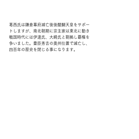
葛西氏は鎌倉幕府滅亡後後醍醐天皇をサポー
トしますが、南北朝期に宗主家は東北に動き
戦国時代には伊達氏、大崎氏と割拠し覇権を
争いました。豊臣秀吉の奥州仕置で滅亡し、
四百年の歴史を閉じる事になります。