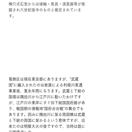
横穴式石室からは埴輪・馬具・須恵器等が発
掘され六世紀後半のものと推定されていま
す。
葛飾区は現在東京都にありますが、“武蔵
国”に編入されたのは家康による利根川東遷
事業後、寛永年間になります。武蔵と下総の
国境は隅田川から江戸川に動いたわけです
が、江戸川の東岸にすぐ旧下総国国府跡があ
り、戦国期の激戦地“国府台合戦”の舞台でも
あります。因みに隅田川に架る両国橋は武蔵
と下総の両国に架かるという意味ですが、出
来たのは明暦大火の後ですので、当時は既に