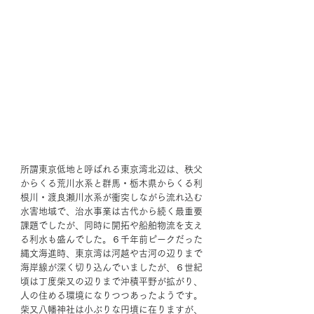
所謂東京低地と呼ばれる東京湾北辺は、秩父
からくる荒川水系と群馬・栃木県からくる利
根川・渡良瀬川水系が衝突しながら流れ込む
水害地域で、治水事業は古代から続く最重要
課題でしたが、同時に開拓や船舶物流を支え
る利水も盛んでした。６千年前ピークだった
縄文海進時、東京湾は河越や古河の辺りまで
海岸線が深く切り込んでいましたが、６世紀
頃は丁度柴又の辺りまで沖積平野が拡がり、
人の住める環境になりつつあったようです。
柴又八幡神社は小ぶりな円墳に在りますが、