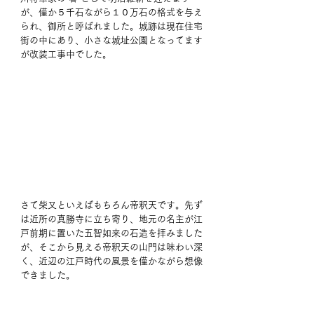
が、僅か５千石ながら１０万石の格式を与え
られ、御所と呼ばれました。城跡は現在住宅
街の中にあり、小さな城址公園となってます
が改装工事中でした。
さて柴又といえばもちろん帝釈天です。先ず
は近所の真勝寺に立ち寄り、地元の名主が江
戸前期に置いた五智如来の石造を拝みました
が、そこから見える帝釈天の山門は味わい深
く、近辺の江戸時代の風景を僅かながら想像
できました。