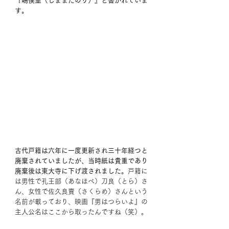
『嶋俣里（しままたのり）』と書かれていま
す。
古代戸籍は六年に一度更新され三十年経つと
廃棄されていましたが、当時紙は貴重であり
廃棄後は東大寺に下げ渡されました。
戸籍に
は男性で孔王部（あなほべ）刀良（とら）さ
ん、女性で佐久良賣（さくらめ）さんという
名前が載っており、映画『男はつらいよ』の
主人公名はここから取ったんですね（笑）。