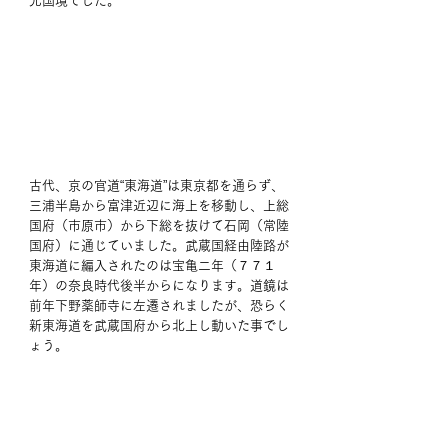
元国境でした。
古代、京の官道“東海道”は東京都を通らず、
三浦半島から富津近辺に海上を移動し、上総
国府（市原市）から下総を抜けて石岡（常陸
国府）に通じていました。武蔵国経由陸路が
東海道に編入されたのは宝亀二年（７７１
年）の奈良時代後半からになります。道鏡は
前年下野薬師寺に左遷されましたが、恐らく
新東海道を武蔵国府から北上し動いた事でし
ょう。 