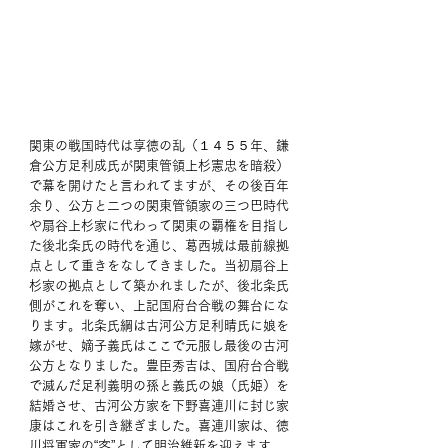
関東の戦国時代は享徳の乱（１４５５年、鎌
倉公方足利成氏が関東管領上杉憲忠を暗殺）
で幕を開けたと言われてますが、その後百年
余り、公方と二つの関東管領家の三つ巴時代
や扇谷上杉家に代わって関東の覇権を目指し
た後北条氏の時代を通じ、葛西城は最前線拠
点として重きをなしてきました。当初扇谷上
杉家の拠点として築かれましたが、後北条氏
側がこれを奪い、上記国府台合戦の舞台にな
ります。北条氏綱は古河公方足利晴氏に娘を
嫁がせ、嫡子義氏はここで元服し最後の古河
公方となりました。豊臣秀吉は、国府台合戦
で滅んだ足利義明の孫と義氏の娘（氏姫）を
結婚させ、古河公方家を下野喜連川に封じ家
康はこれを引き継ぎました。喜連川家は、徳
川将軍家の“客”として明治維新を迎えます