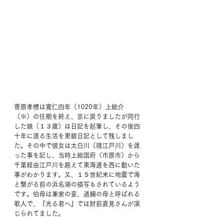
菅原孝標は寛仁四年（1020年）上総介
（※）の任期を終え、京に戻りましたが同行
した娘（１３歳）は日記を起筆し、その後四
十年に渡る生活を更級日記として残しまし
た。その中で彼女は太白川（現江戸川）を渡
った事を記し、当時上総国府（市原市）から
千葉経由江戸川を越えて東海道を西に動いた
事がわかります。又、１５世紀末に地震で海
と繋がる前の浜名湖の描写もされているよう
です。伯母は兼家の妾、道綱の母と呼ばれる
歌人で、『光る君へ』では財前直見さんが演
じられてました。