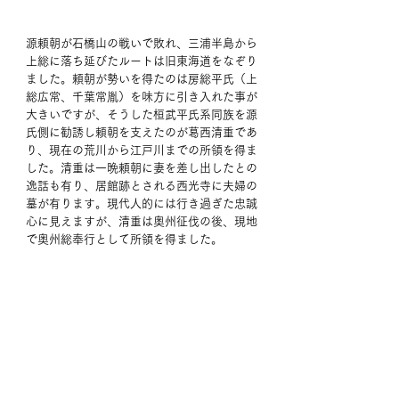
源頼朝が石橋山の戦いで敗れ、三浦半島から
上総に落ち延びたルートは旧東海道をなぞり
ました。頼朝が勢いを得たのは房総平氏（上
総広常、千葉常胤）を味方に引き入れた事が
大きいですが、そうした桓武平氏系同族を源
氏側に勧誘し頼朝を支えたのが葛西清重であ
り、現在の荒川から江戸川までの所領を得ま
した。清重は一晩頼朝に妻を差し出したとの
逸話も有り、居館跡とされる西光寺に夫婦の
墓が有ります。現代人的には行き過ぎた忠誠
心に見えますが、清重は奥州征伐の後、現地
で奥州総奉行として所領を得ました。