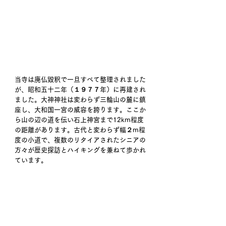
当寺は廃仏毀釈で一旦すべて整理されました
が、昭和五十二年（１９７７年）に再建され
ました。大神神社は変わらず三輪山の麓に鎮
座し、大和国一宮の威容を誇ります。ここか
ら山の辺の道を伝い石上神宮まで12km程度
の距離があります。古代と変わらず幅２m程
度の小道で、複数のリタイアされたシニアの
方々が歴史探訪とハイキングを兼ねて歩かれ
ています。