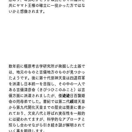
共にヤマト王権の確立に一役かった方ではな
いかと想像されます。 
数年前に橿原考古学研究所が発掘した土器で
は、地元のものと吉備地方のものが見つかっ
たようです。後に第十代崇神天皇は四道将軍
を派遣し日本統一を目指し、その中の一人で
ある吉備津彦命（きびつひこのみこと）は吉
備方面に派遣されましたが、倭迹迹日百襲姫
命の同母弟でした。書紀では第二代綏靖天皇
から第九代開化天皇までの歴史は簡素に書か
れており、欠史八代と呼ばれ実在性を一般的
には疑われてますが、科学的なアプローチと
照らし合わせながら引き続き謎が解明されて
いく事を期待します。 