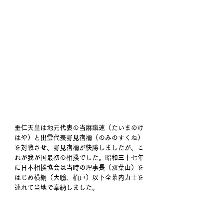
垂仁天皇は地元代表の当麻蹴速（たいまのけ
はや）と出雲代表野見宿禰（のみのすくね）
を対戦させ、野見宿禰が快勝しましたが、こ
れが我が国最初の相撲でした。昭和三十七年
に日本相撲協会は当時の理事長（双葉山）を
はじめ横綱（大鵬、柏戸）以下全幕内力士を
連れて当地で奉納しました。