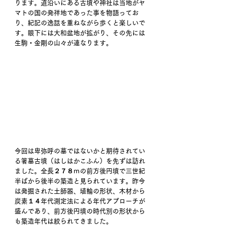
ります。道沿いにある古墳や神社は当地がヤ
マトの国の発祥地であった事を物語ってお
り、紀記の逸話を重ねながら歩くと楽しいで
す。眼下には大和盆地が拡がり、その先には
生駒・金剛の山々が連なります。 
今回は卑弥呼の墓ではないかと期待されてい
る箸墓古墳（はしはかこふん）を先ずは訪れ
ました。全長２７８ｍの前方後円墳で三世紀
半ばから後半の築造と見られています。昨今
は発掘された土師器、埴輪の形状、木材から
炭素１４年代測定法による年代アプローチが
盛んであり、前方後円墳の時代別の形状から
も築造年代は絞られてきました。