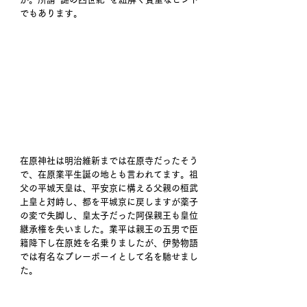
でもあります。 
在原神社は明治維新までは在原寺だったそう
で、在原業平生誕の地とも言われてます。祖
父の平城天皇は、平安京に構える父親の桓武
上皇と対峙し、都を平城京に戻しますが薬子
の変で失脚し、皇太子だった阿保親王も皇位
継承権を失いました。業平は親王の五男で臣
籍降下し在原姓を名乗りましたが、伊勢物語
では有名なプレーボーイとして名を馳せまし
た。