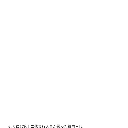
近くには第十二代景行天皇が営んだ纏向日代