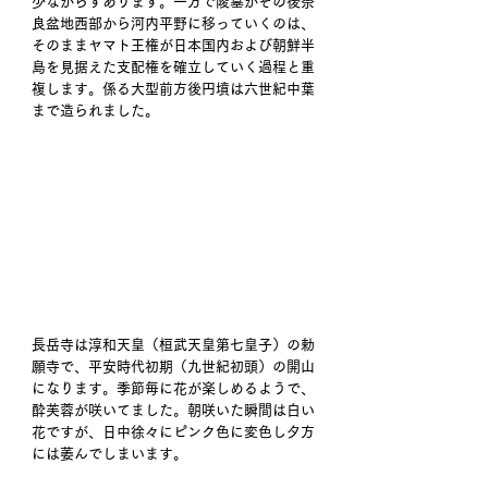
少なからずあります。一方で陵墓がその後奈
良盆地西部から河内平野に移っていくのは、
そのままヤマト王権が日本国内および朝鮮半
島を見据えた支配権を確立していく過程と重
複します。係る大型前方後円墳は六世紀中葉
まで造られました。
長岳寺は淳和天皇（桓武天皇第七皇子）の勅
願寺で、平安時代初期（九世紀初頭）の開山
になります。季節毎に花が楽しめるようで、
酔芙蓉が咲いてました。朝咲いた瞬間は白い
花ですが、日中徐々にピンク色に変色し夕方
には萎んでしまいます。