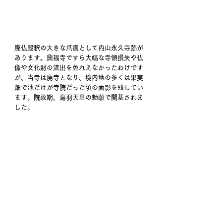
廃仏毀釈の大きな爪痕として内山永久寺跡が
あります。興福寺ですら大幅な寺領損失や仏
像や文化財の流出を免れえなかったわけです
が、当寺は廃寺となり、境内地の多くは果実
畑で池だけが寺院だった頃の面影を残してい
ます。院政期、鳥羽天皇の勅願で開基されま
した。