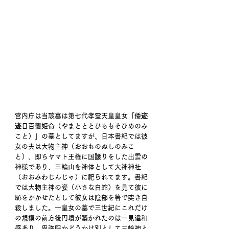
宮内庁は当該墓は第七代孝霊天皇皇女「倭迹
迹日百襲姫命（やまとととひももそひめのみ
こと）」の墓としてますが、日本書紀では彼
女の夫は大物主神（おおものぬしのみこ
と）、即ちヤマト王権に国譲りをした出雲の
神様であり、三輪山を神体として大神神社
（おおみわじんじゃ）に祀られてます。書紀
では大物主神の姿（小さな白蛇）を見て彼に
恥をかかせたとして彼女は陰部を箸で突き自
殺しました。一皇女の墓で三世紀にこれだけ
の規模の前方後円墳が築かれたのは一見違和
感あり、卑弥呼かどうかは別として三輪神と