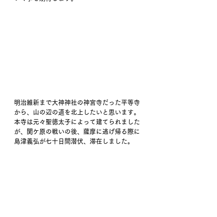
明治維新まで大神神社の神宮寺だった平等寺
から、山の辺の道を北上したいと思います。
本寺は元々聖徳太子によって建てられました
が、関ケ原の戦いの後、薩摩に逃げ帰る際に
島津義弘が七十日間潜伏、滞在しました。