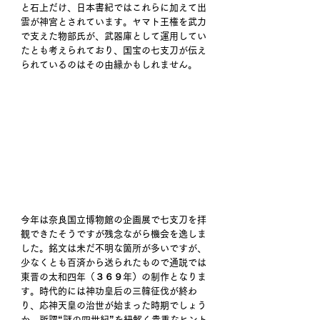
と石上だけ、日本書紀ではこれらに加えて出
雲が神宮とされています。ヤマト王権を武力
で支えた物部氏が、武器庫として運用してい
たとも考えられており、国宝の七支刀が伝え
られているのはその由縁かもしれません。
今年は奈良国立博物館の企画展で七支刀を拝
観できたそうですが残念ながら機会を逸しま
した。銘文は未だ不明な箇所が多いですが、
少なくとも百済から送られたもので通説では
東晋の太和四年（３６９年）の制作となりま
す。時代的には神功皇后の三韓征伐が終わ
り、応神天皇の治世が始まった時期でしょう
か。所謂“謎の四世紀”を紐解く貴重なヒント