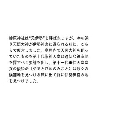
檜原神社は“元伊勢”と呼ばれますが、字の通
り天照大神が伊勢神宮に遷られる前に、こち
らで仮宮しました。皇居内で天照大神を祀っ
ていたものを第十代崇神天皇は適切な鎮座地
を探すべく要請を出し、第十一代垂仁天皇皇
女の倭姫命（やまとひめのみこと）は数々の
候補地を見つける旅に出て終に伊勢神宮の地
を見つけました。