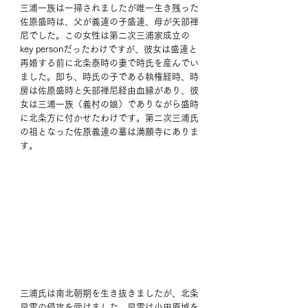
三浦一族は一掃されましたが唯一生き残った
佐原盛時は、父が義連の子盛連、母が矢部禅
尼でした。この女性は第二次三浦家成立の
key personだったわけですが、彼女は盛連と
再婚する前に北条泰時の妻で時氏を産んでい
ました。即ち、時氏の子である執権経時、時
房は佐原盛時と矢部禅尼経由血縁があり、彼
女は三浦一族（義村の娘）でありながら盛時
に北条方に付かせたわけです。第二次三浦氏
の祖となった佐原義連の墓は満願寺にありま
す。 
三浦氏は南北朝期を生き抜きましたが、北条
早雲の侵攻を受けました。早雲は小田原城を