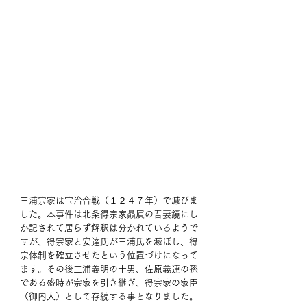
三浦宗家は宝治合戦（１２４７年）で滅びま
した。本事件は北条得宗家贔屓の吾妻鏡にし
か記されて居らず解釈は分かれているようで
すが、得宗家と安達氏が三浦氏を滅ぼし、得
宗体制を確立させたという位置づけになって
ます。その後三浦義明の十男、佐原義連の孫
である盛時が宗家を引き継ぎ、得宗家の家臣
（御内人）として存続する事となりました。