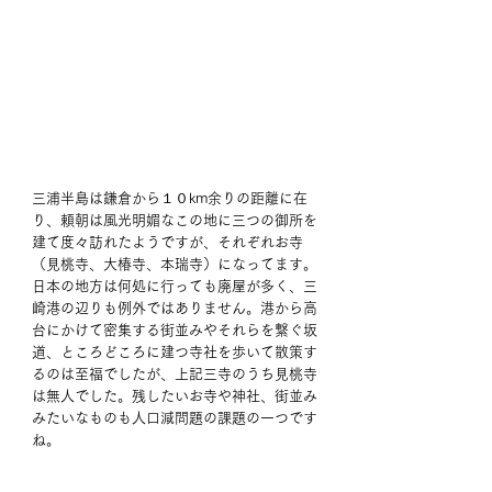
三浦半島は鎌倉から１０km余りの距離に在
り、頼朝は風光明媚なこの地に三つの御所を
建て度々訪れたようですが、それぞれお寺
（見桃寺、大椿寺、本瑞寺）になってます。
日本の地方は何処に行っても廃屋が多く、三
崎港の辺りも例外ではありません。港から高
台にかけて密集する街並みやそれらを繋ぐ坂
道、ところどころに建つ寺社を歩いて散策す
るのは至福でしたが、上記三寺のうち見桃寺
は無人でした。残したいお寺や神社、街並み
みたいなものも人口減問題の課題の一つです
ね。