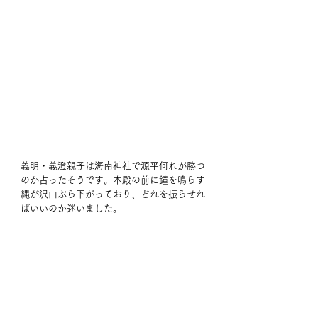
義明・義澄親子は海南神社で源平何れが勝つ
のか占ったそうです。本殿の前に鐘を鳴らす
縄が沢山ぶら下がっており、どれを振らせれ
ばいいのか迷いました。