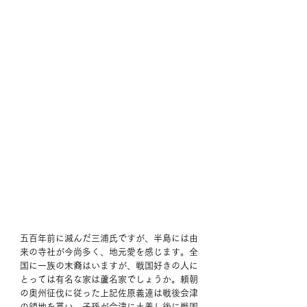
五百年前に滅んだ三浦氏ですが、半島には由
来の寺社が今尚多く、地元愛を感じます。全
国に一族の末裔はいますが、戦国好きの人に
とっては有名な家は蘆名家でしょうか。頼朝
の奥州征伐に従った上記佐原義連は戦後会津
の領地を貰い、子孫が会津に土着し後に戦国