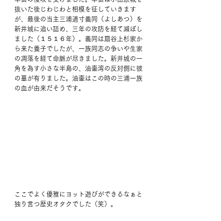
抜いた後じわじわと相模を征していきます
が、最後の当主三浦道寸義同（よしあつ）を
新井城に追い詰め、三年の攻防を経て滅ぼし
ました（１５１６年）。義同は扇谷上杉家か
ら来た養子でしたが、一族同志の争いや生家
の凋落を経て命脈が尽きました。新井城の一
角を為す小さな半島の、油壷湾の反対側に彼
の墓が有りました。油壷はこの時の三浦一族
の血が由来だそうです。
ここでよく優雅にヨット遊びができるなぁと
独り言つ歴史オタクでした（笑）。