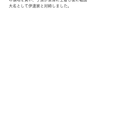
大名として伊達家と対峙しました。
清雲寺には三浦氏創始の為通、為継、義継の
墓とされる五輪塔が並んでます。元は二代為
継のものだけだったようですが、１９３９年
に圓通寺跡から為通、義継のものとされるも
のが移されました。三浦一族の聖地といえま
すね。
旅の記