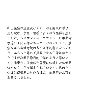
和田義盛は運慶及びその一派を関東に呼び工
房を設け、伊豆・相模に多くの作品群を残し
ました。ルネサンスのミケランジェロ等芸術
家達の工房の様なものだったのでしょう。残
念ながら当地寺院の多くは予約制になってお
り、ふらっと訪れて拝観できる仏像は無かっ
たですが次回仏像目的で訪れようと思いま
す。浄楽寺には義盛が運慶に依頼した仏像五
体が有り、重文指定されています。代わりに
仏像は保管庫の外から拝み、前島密のお墓を
お参りしました。 