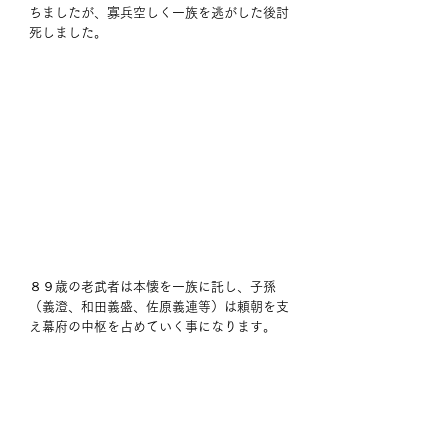
ちましたが、寡兵空しく一族を逃がした後討
死しました。
８９歳の老武者は本懐を一族に託し、子孫
（義澄、和田義盛、佐原義連等）は頼朝を支
え幕府の中枢を占めていく事になります。