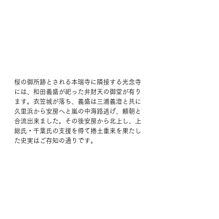
桜の御所跡とされる本瑞寺に隣接する光念寺
には、和田義盛が祀った弁財天の御堂が有り
ます。衣笠城が落ち、義盛は三浦義澄と共に
久里浜から安房へと嵐の中海路逃げ、頼朝と
合流出来ました。その後安房から北上し、上
総氏・千葉氏の支援を得て捲土重来を果たし
た史実はご存知の通りです。