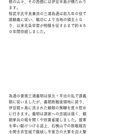
根の山々、その西側には伊豆半島が横たわり
ます。
桓武平氏平良兼流の三浦為通は前九年の役で
源頼義に従い、戦功により当地の領主とな
り、以来北条早雲が相模を征するまで約４５
０年間存続しました。 
為通の曽孫三浦義明は保元・平治の乱で源義
朝に従いましたが、義朝敗戦後領地に戻り、
伊豆
蛭ヶ島
に流された頼朝の無聊を度々慰め
に行きます。義明は源家への忠誠は強く、頼
朝挙兵の報を聞くや欣喜雀躍しました。援軍
を率い駆けつける途上、石橋山での敗戦報告
を聞き衣笠城で籠城し平家方の大軍を迎え撃