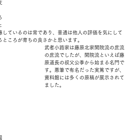
支
。
る
と
藤しているのは常であり、普通は他人の評価を気にして
るところが育ちの良さかと思います。
武者小路家は藤原北家閑院流の庶流
の庶流でしたが、閑院流といえば藤
原道長の叔父公季から始まる名門で
す。悪筆で有名だった実篤ですが、
資料館には多くの原稿が展示されて
ました。
園