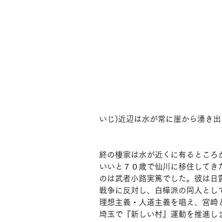
いじ)近辺は水が常に崖から湧き
終の棲家は水が近くに有るところ
いいと７０歳で仙川に移住してき
のは武者小路実篤でした。彼は日
戦争に反対し、白樺派の同人とし
理想主義・人道主義を唱え、宮崎
埼玉で『新しい村』運動を推進し