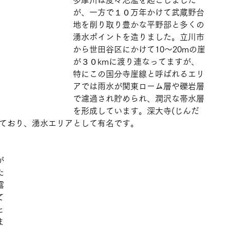
多摩川は度々氾濫を起こしました
が、一方で１０万年かけて武蔵野台
地を削り取り豊かな平野部と多くの
湧水ポイントを造りました。立川市
から世田谷区にかけて10～20mの崖
が３０kmに渡り連なってますが、
特にこの国分寺崖線と呼ばれるエリ
アでは雨水が関東ローム層や礫岩層
で濾過され貯められ、潤沢な帯水層
を形成しています。深大寺(じんだ
出ており、湧水エリアとして有名です。
が
た
露
て
と
ま