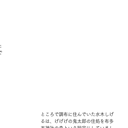
と
で
ところで調布に住んでいた水木しげ
るは、げげげの鬼太郎の住処を布多