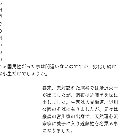
し
田
戸
で
の
制
い
の
の
れる国民性だった事は間違いないのですが、劣化し続け
は小生だけでしょうか。
幕末、先般訪れた深谷では渋沢栄一
が出ましたが、調布は近藤勇を世に
出しました。生家は人見街道、野川
公園のそばに有りましたが、元々は
豪農の宮川家の出身で、天然理心流
宗家に養子に入り近藤姓を名乗る事
になりました。