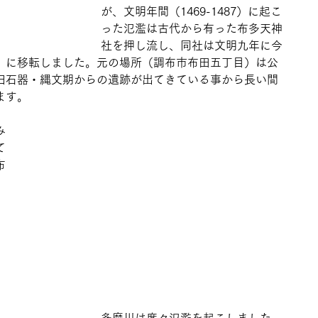
が、文明年間（1469-1487）に起こ
った氾濫は古代から有った布多天神
社を押し流し、同社は文明九年に今
）に移転しました。元の場所（調布市布田五丁目）は公
旧石器・縄文期からの遺跡が出てきている事から長い間
ます。
み
て
布