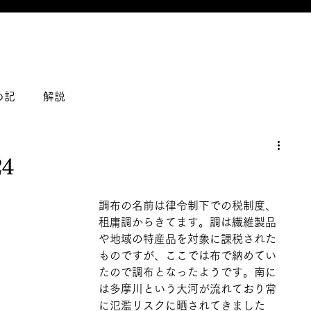
の記
解説
4
調布の名前は律令制下での税制度、
租庸調からきてます。調は繊維製品
や地域の特産品を対象に課税された
ものですが、ここでは布で納めてい
たので調布となったようです。南に
は多摩川という大河が流れており常
に氾濫リスクに晒されてきました