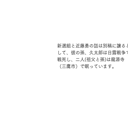
新選組と近藤勇の話は別稿に譲る
して、彼の孫、久太郎は日露戦争
戦死し、二人(祖父と孫)は龍源寺
（三鷹市）で眠っています。