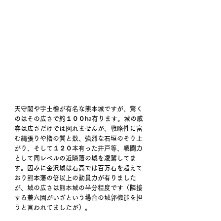
天守閣や宇土櫓が有名な熊本城ですが、驚く
のはその広さで約１００ha有ります。城の威
容は広さだけでは図れませんが、戦略性に富
む縄張りや櫓の質と数、強烈な石垣のそり上
がり、そして１２０本有った井戸等、戦闘力
として同レベルの近隣藩の城を凌駕してま
す。因みに金沢城は石高では百万石を超えて
おり熊本藩の倍以上の動員力が有りました
が、城の広さは熊本城の半分程度です（隣接
する兼六園がいざという場合の城郭機能を担
うと言われてましたが）。