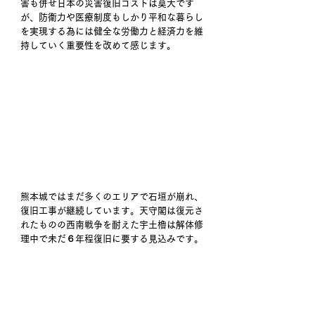
害も併せ日本の災害復旧コストは莫大です
が、防衛力や医療制度もしかり平和な暮らし
を実現する為には健全な労働力と経済力を維
持していく重要性を改めて感じます。 
熊本城ではまだ多くのエリアで石垣が崩れ、
復旧工事が継続しています。天守閣は復元さ
れたものの西南戦争を耐えた宇土櫓は解体修
理中で未だ６年程復旧に要する見込みです。