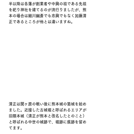
半以降は各藩が創業者や中興の祖である先祖
を祀り神社を建てるのが流行りましたが、熊
本の場合は細川幽斎でも忠興でもなく加藤清
正であるところが他とは違いますね。
清正は関ヶ原の戦い後に熊本城の築城を始め
ました。近接した古城堀と呼ばれるエリアが
旧隈本城（清正が熊本と改名したとのこと）
と呼ばれる中世の城跡で、堀跡に痕跡を留め
てます。