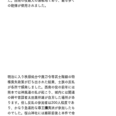
た。西南の役最大の激戦地であり、最も多く
の砲弾が使用されました。
明治に入り秩禄処分や廃刀令等武士階級の特
権喪失政策が打ち出された結果、士族の反乱
が各所で頻発しました。西南の役の前年には
熊本では神風連の乱が起こり、城内には関連
の碑や首謀者太田黒伴雄が自刃した場所があ
ります。但し反乱の参加者は200人程度であ
り、かなり急進的な尊王攘夷派が参加したも
のでした。桜山神社には維新前後と本件で命