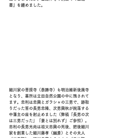
書』を纏めました。
細川家の菩提寺（泰勝寺）も明治維新後廃寺
となり、墓所は立田自然公園の中に残されて
ます。忠利は忠興とガラシャの三男で、跡取
りだった筈の長男忠隆、次男興秋が脱落する
中藩主の座を射止めました（弊稿「長男の次
は三男だった」「妻とは別れず」ご参照）。
忠利の長男光尚は祖父忠興の死後、肥後細川
家を創業した細川藤孝（幽斎）とその夫人