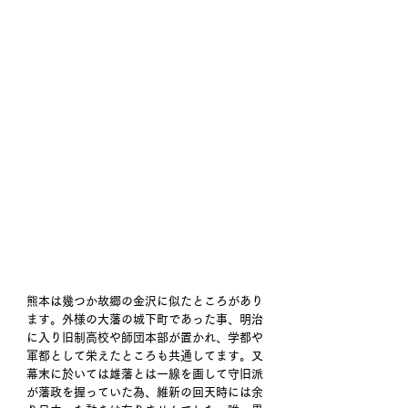
熊本は幾つか故郷の金沢に似たところがあり
ます。外様の大藩の城下町であった事、明治
に入り旧制高校や師団本部が置かれ、学都や
軍都として栄えたところも共通してます。又
幕末に於いては雄藩とは一線を画して守旧派
が藩政を握っていた為、維新の回天時には余