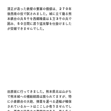
清正が造った鉄壁の要塞の価値は、２７０年
後西南の役で試されました。城に立て籠る熊
本鎮台の兵５千を西郷隆盛は１万３千の兵で
囲み、５０日間に渡り猛攻撃を仕掛けました
が突破できませんでした。
田原坂に行ってきました。熊本県北は山がち
で熊本城への補給経路は限られてますが、特
に小倉鎮台の大砲、弾薬を運べる道幅が確保
されているルートはここしか有りませんでし