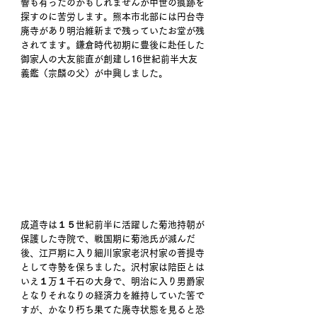
響も有ったのかもしれませんが中世の痕跡を
探すのに苦労します。熊本市北部には円台寺
廃寺があり明治維新まで残っていたお堂が残
されてます。鎌倉時代初期に豊後に赴任した
御家人の大友能直が創建し16世紀前半大友
義鑑（宗麟の父）が中興しました。 
成道寺は１５世紀前半に活躍した菊池持朝が
保護した寺院で、戦国期に菊池氏が滅んだ
後、江戸期に入り細川家家老沢村家の菩提寺
として寺勢を保ちました。沢村家は陪臣とは
いえ１万１千石の大身で、明治に入り男爵家
となりそれなりの経済力を維持していた筈で
すが、かなり朽ち果てた廃寺状態を見ると恐