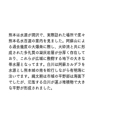
熊本は水源が潤沢で、実際訪れた場所で度々
熊本名水百選の案内を見ました。阿蘇山によ
る過去幾度の大爆発に際し、火砕流と共に形
成された多孔質の凝灰岩層が分厚く存在して
おり、これらが広域に敷衍する地下の大きな
帯水層となってます。白川は阿蘇カルデラを
水源とし熊本城の南を蛇行しながら有明海に
注いでます。縄文期は市域の平野部は海面下
でしたが、氾濫する白川が運ぶ堆積物で大き
な平野が形成されました。