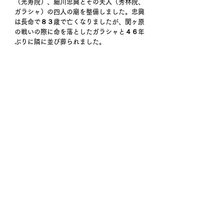
（光寿院）、細川忠興とその夫人（秀林院、
ガラシャ）の四人の廟を整備しました。忠興
は長命で８３歳で亡くなりましたが、関ヶ原
の戦いの際に命を落としたガラシャと４６年
ぶりに隣に並び葬られました。
健軍神社は熊本市最古の神社で阿蘇神社の別
宮だそうですが、境内から延びる参道と思わ
れる公道の両側にずらりと石灯籠が並び圧巻
です。延々1km以上はあるでしょうか。主祭
神は健磐龍命（たけいわたつのみこと）で神
武天皇の皇子神八井耳命（かんやいみみのみ
こと）の皇子であり、即ち神武天皇のお孫さ
まにあたられます。 