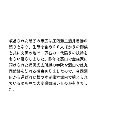
改易された息子の忠広は庄内藩主酒井忠勝の
預りとなり、生母を含め２０人ばかりの御供
と共に丸岡の地で一万石の一代限りの扶持を
もらい暮らしました。昨年は高山で金森家に
預けられた嫡男光広所縁の寺院や酒田では丸
岡館跡を訪れる機会有りましたので、今回酒
田から運ばれた松の木が熊本城内で植えられ
ているのを見て大変感慨深いものが有りまし
た。