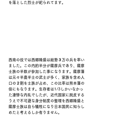
を落とした烈士が祀られてます。
西南の役では西郷隆盛は総勢３万の兵を率い
ました。この内約半分が薩摩兵であり、薩摩
士族の半数が参加した事になります。薩摩藩
は元々半農半士の武士が多く、家族を含め人
口の２割を士族が占め、この比率は熊本藩の
倍にもなります。生存者は1/3しかいなかっ
た凄惨な内乱でしたが、近代国家に脱皮する
うえで不可避な身分制度の整理を西郷隆盛と
薩摩士族は自ら犠牲になり日本国民に知らし
めたと考えるしか有りません。 