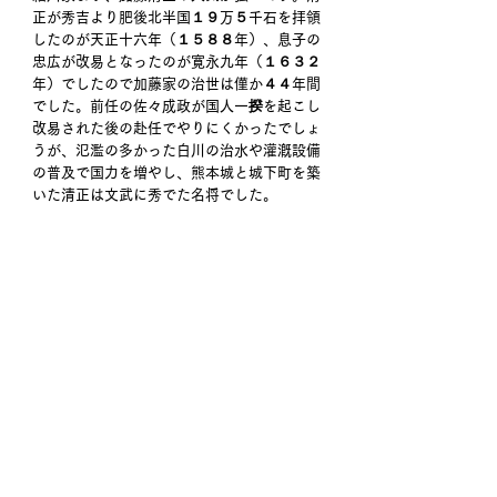
正が秀吉より肥後北半国１９万５千石を拝領
したのが天正十六年（１５８８年）、息子の
忠広が改易となったのが寛永九年（１６３２
年）でしたので加藤家の治世は僅か４４年間
でした。前任の佐々成政が国人一揆を起こし
改易された後の赴任でやりにくかったでしょ
うが、氾濫の多かった白川の治水や灌漑設備
の普及で国力を増やし、熊本城と城下町を築
いた清正は文武に秀でた名将でした。