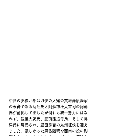
中世の肥後北部は刀伊の入寇の英雄藤原隆家
の末裔である菊池氏と阿蘇神社大宮司の阿蘇
氏が割拠してましたが何れも統一勢力にはな
れず、豊後大友氏、肥前龍造寺氏、そして島
津氏に席巻され、豊臣秀吉の九州征伐を迎え
ました。激しかった廃仏毀釈や西南の役の影