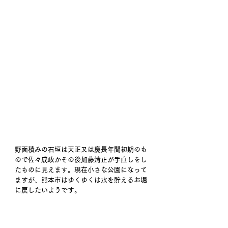
野面積みの石垣は天正又は慶長年間初期のも
ので佐々成政かその後加藤清正が手直しをし
たものに見えます。現在小さな公園になって
ますが、熊本市はゆくゆくは水を貯えるお堀
に戻したいようです。