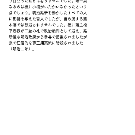
り目立った動きは有りませんでした。唯一異
なるのは横井小楠がいたかいなかったという
点でしょう。明治維新を動かしたすべての人
に影響を与えた哲人でしたが、自ら属する熊
本藩では歓迎されませんでした。福井藩主松
平春嶽が三顧の礼で政治顧問として迎え、維
新後も明治政府から参与で招集されましたが
京で狂信的な尊王攘夷派に暗殺されました
（明治二年）。