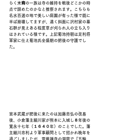
らく末裔の一族は寺の維持を戦後どこかの時
点で諦めたのかなと推察されます。こちらも
名水百選の地で美しい庭園が有った様で既に
半ば崩壊してますが、遠く斜面に沢村家の墓
石群が見えある程度草が刈られ人の立ち入り
はされている様です。上記菊池持朝は足利将
軍家に仕え菊池氏全盛期の肥後の守護でし
た。 
宮本武蔵が肥後に来たのは加藤忠弘の改易
後、小倉藩主細川家が熊本に入城し８年後の
寛永十七年（１６４０年）のことでした。藩
主細川忠利より軍事顧問として招かれ晩年を
過ごしましたが、霊厳禅寺の洞窟で『五輪