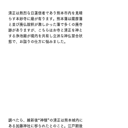
清正は熱烈な日蓮信者であり熊本市内を見晴
らす本妙寺に廟が有ります。熊本藩は薩摩藩
と並び廃仏毀釈が激しかった藩で多くの廃寺
跡がありますが、こちらはお寺と清正を神と
する浄池廟が境内を共有し立派な神仏習合状
態で、お詣りの仕方に悩みました。
調べたら、維新後“神様”の清正は熊本城内に
ある加藤神社に移られたとのこと。江戸期後