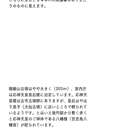
りのものに見えます。
御廟山古墳はやや大きく（203ｍ）、宮内庁
は応神天皇皇后陵に治定しています。応神天
皇陵は古市古墳群にありますが、皇后はやは
り息子（大仙古墳）に近いところで眠られて
いるようです。とはいえ後円部から暫く歩く
と応神天皇のご神体である八幡様（百舌鳥八
幡宮）が祀られています。