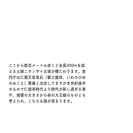
ここから数百メートル歩くと全長300mを超
える土師ニサンザイ古墳が横たわります。宮
内庁は仁徳天皇皇后（磐之媛命、いわのひめ
のみこと）陵墓と治定してますが５世紀後半
のもので仁徳帝時代より時代が新し過ぎる事
や、規模の大きさから他の大王級のものとも
考えられ、こちらも謎が深まります。