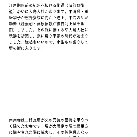
江戸期以前の紀州へ抜ける街道（旧熊野街
道）沿いに大鳥大社があります。平清盛・重
盛親子が熊野参詣に向かう途上、平治の乱が
勃発（源義朝・藤原信頼が後白河上皇を幽
閉）しました。その報に接するや大鳥大社に
戦勝を祈願し、京に戻り平家の時代が始まり
ました。縁起もいいので、小生もお詣りして
堺の街に入ります。 
南宗寺は三好長慶が父の元長の菩提を弔うべ
く建てたお寺です。堺が大阪夏の陣で豊臣方
に燃やされた際に焼失し、その後住職となっ