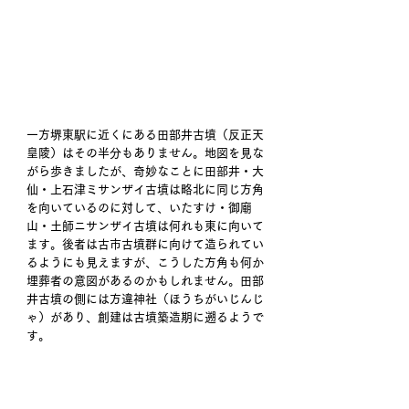
一方堺東駅に近くにある田部井古墳（反正天
皇陵）はその半分もありません。地図を見な
がら歩きましたが、奇妙なことに田部井・大
仙・上石津ミサンザイ古墳は略北に同じ方角
を向いているのに対して、いたすけ・御廟
山・土師ニサンザイ古墳は何れも東に向いて
ます。後者は古市古墳群に向けて造られてい
るようにも見えますが、こうした方角も何か
埋葬者の意図があるのかもしれません。田部
井古墳の側には方違神社（ほうちがいじんじ
ゃ）があり、創建は古墳築造期に遡るようで
す。