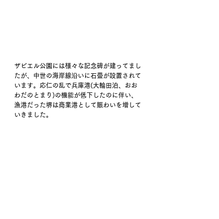
ザビエル公園には様々な記念碑が建ってまし
たが、中世の海岸線沿いに石畳が設置されて
います。応仁の乱で兵庫港(大輪田泊、おお
わだのとまり)の機能が低下したのに伴い、
漁港だった堺は商業港として賑わいを増して
いきました。