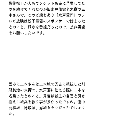
戦後松下が大阪でソケット販売に苦労してた
のを助けてくれたのが旧水戸藩家老末裔の三
木さんで、このご縁もあり「水戸黄門」のテ
レビ放映は松下電器のスポンサーで始まった
とのこと。好きな番組だったので、是非再開
をお願いしたいです。
因みに三木さんは三木城で秀吉に抵抗した別
所長治の末裔で、水戸藩に仕える際に三木を
名乗ったとのこと。秀吉は城主の自害と引き
換えに城兵を救う事が多かったですね。備中
高松城、鳥取城、忍城もそうだったでしょう
か。