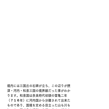
境内には三国丘の石碑が立ち、この辺りが摂
津・河内・和泉三国の境界線だった事がわか
ります。和泉国は奈良時代初頭の霊亀二年
（７１６年）に河内国から分離されて出来た
ものであり、国境を定める目立った山も川も