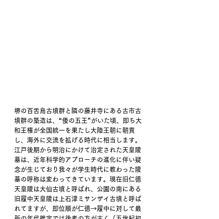
堺の百舌鳥古墳群と隣の藤井寺にある古市古
墳群の築造は、“倭の五王”がいた頃、即ち大
和王権が全国統一を果たし大陸王朝に朝貢
し、海外に交流を拡げる時代に相当します。
江戸後期から明治にかけて治定された天皇陵
墓は、近年科学的アプローチの進化に伴い疑
念が生じており我々が学生時代に教わった陵
墓の呼称は変わってきています。現在旧仁徳
天皇陵は大仙古墳と呼ばれ、公園の南にある
旧履中天皇陵は上石津ミサンザイ古墳と呼ば
れてますが、即位順が仁徳→履中に対して最
新の年代推定では後者の方が古く（五世紀初