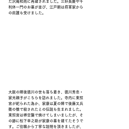
た沢庵和尚に再建されました。三好長慶や千
利休一門のお墓が並び、江戸期は将軍家から
の庇護も受けました。
大阪の陣後徳川の世も落ち着き、徳川秀忠・
家光親子がこちらを訪れました。寺内に東照
宮が祀られた為か、家康は夏の陣で後藤又兵
衛の槍で殺されたとの伝説も生まれました。
東照宮は堺空襲で焼けてしまいましたが、そ
の跡に松下幸之助が家康の墓を建てたそうで
す。ご住職から丁寧な説明を頂きましたが、