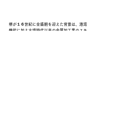
堺が１６世紀に全盛期を迎えた背景は、港湾
機能に加え古墳時代以来の金属加工業のスキ
ルや伝統が当地に根付いていた事も大きいよ
うです。鉄砲鍛冶屋敷では幕府直轄地となっ
た堺で安定した経営を続けた背景と鉄砲の製
造について学ばせて頂きました。堺の今日の
自転車・刃物製造業の原点です。