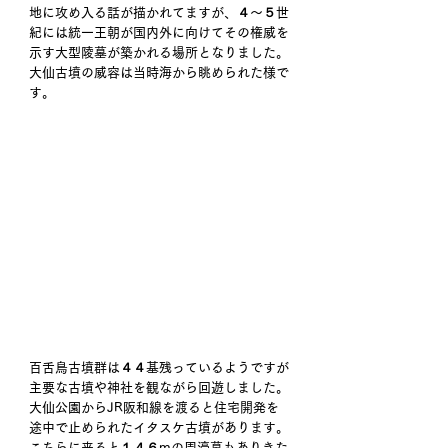
地に攻め入る話が描かれてますが、４～５世
紀には統一王朝が国内外に向けてその権威を
示す大型陵墓が築かれる場所となりました。
大仙古墳の威容は当時海から眺められた様で
す。
百舌鳥古墳群は４４基残っているようですが
主要な古墳や神社を観ながら回遊しました。
大仙公園からJR阪和線を渡ると住宅開発を
途中で止められたイタスケ古墳があります。
こちらに来ると１４６mの周濠墓もありきた