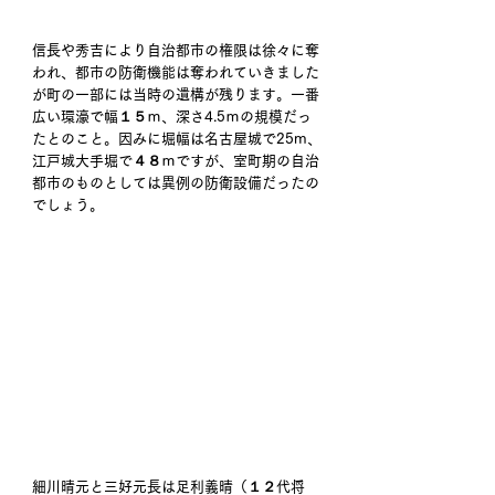
信長や秀吉により自治都市の権限は徐々に奪
われ、都市の防衛機能は奪われていきました
が町の一部には当時の遺構が残ります。一番
広い環濠で幅１５ｍ、深さ4.5ｍの規模だっ
たとのこと。因みに堀幅は名古屋城で25m、
江戸城大手堀で４８ｍですが、室町期の自治
都市のものとしては異例の防衛設備だったの
でしょう。
細川晴元と三好元長は足利義晴（１２代将