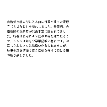
自治都市堺の街に入る前に行基が建てた家原
寺（えはらじ）を訪れしました。季節柄、合
格祈願の奉納布が沢山本堂に貼られてまし
た。行基は畿内に４９院のお寺を建てたそう
で、こちらは知恵や学業成就で有名です。退
職したおじさんは場違いかもしれませんが、
歴史の森を彷徨う佳き指針を授けて頂ける様
お祈り致しました。 