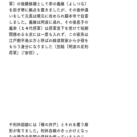
軍）の後継候補として弟の義維（よしつな）
を担ぎ堺に拠点を置きましたが、その後仲違
いをして元長は晴元に攻められ顕本寺で自害
しました。義維は阿波に逃れ、その後息子の
義栄（１４代将軍）は将軍宣下を受けて短期
間務めるも京には一度も入れず、この家系は
江戸期平島公方と呼ばれ蜂須賀家から少禄を
もらう身分になりました（別稿「阿波の足利
将軍」ご参照）。
千利休邸跡には「椿の井戸」とそれを覆う屋
形が有りました。利休自裁のきっかけとなっ
た大徳寺金毛閣の資材を使っているとのこ