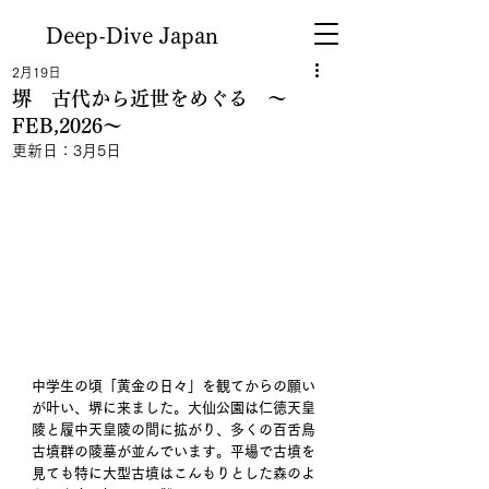
Deep-Dive Japan
2月19日
堺 古代から近世をめぐる ～
FEB,2026～
更新日：
3月5日
中学生の頃「黄金の日々」を観てからの願い
が叶い、堺に来ました。大仙公園は仁徳天皇
陵と履中天皇陵の間に拡がり、多くの百舌鳥
古墳群の陵墓が並んでいます。平場で古墳を
見ても特に大型古墳はこんもりとした森のよ