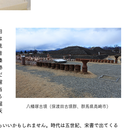
田
は
見
音
榛
跡
だ
館
当
る
掘
八幡塚古墳（保渡田古墳群、群馬県高崎市）
灰
もいいかもしれません。時代は五世紀、宋書で出てくる