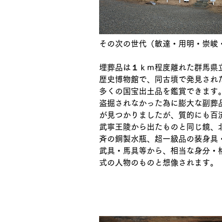
その次の世代（敏達・用明・崇峻
埋葬品は１ｋｍ程度離れた群馬県
歴史博物館で、同古墳で発見され
多くの国宝出土品を鑑賞できます
盗掘されなかった為に膨大な副葬
が見つかりましたが、質的にも百
武寧王陵から出たものと同じ鏡、
斉の銅製水瓶、超一級品の装身具
武具・馬具等から、相当な身分・
式の人物のものと想像されます。