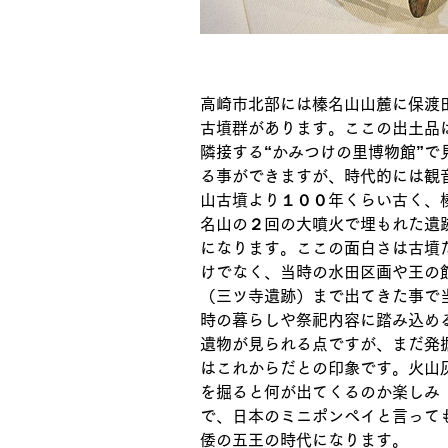
高崎市北部には榛名山山麓に保渡
古墳群があります。ここの出土品
隣接する“かみつけの里博物館”で
る事ができますが、時代的には観
山古墳より１００年くらい古く、
名山の２回の大噴火で埋もれた遺
になります。ここの面白さは古墳
けでなく、当時の水田区画や王の
（三ツ寺遺跡）まで出てきた事で
時の暮らしや祭祀内容に踏み込め
遺物が見られる点ですが、まだ発
はこれからだとの印象です。火山
を掘ると何が出てくるのか楽しみ
で、日本のミニポンペイと言って
倭の五王の時代になります。 