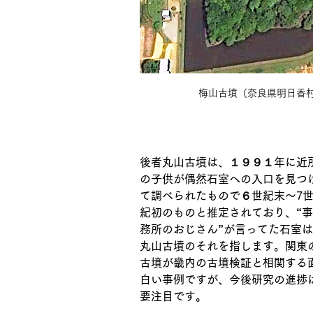
梅山古墳（奈良県明日香
後者丸山古墳は、１９９１年に近
の子供が偶然石室への入口を見つ
て調べられたもので６世紀末～7
紀初のものと推定されており、“事
務所のおじさん”が言ってた石室は
丸山古墳のそれを指します。関東
古墳が畿内の古墳検証と相関する
白い事例ですが、今後研究の進捗
要注目です。