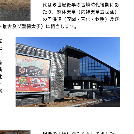
代は６世紀後半の古墳時代後期にあ
たり、継体天皇（応神天皇五世孫）
の子供達（安閑・宣化・欽明）及び
・推古及び聖徳太子）に相当します。 
立
た
。
品
済
北
・
格