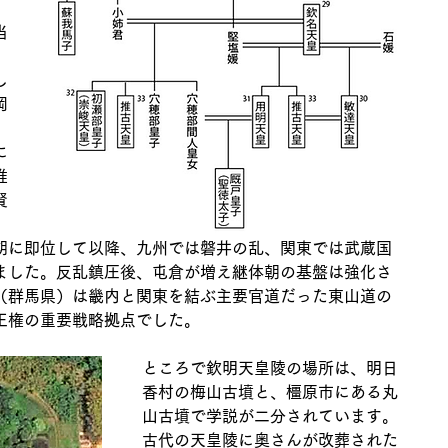
。
当
、
し
岡
に
推
賢
、
期に即位して以降、九州では磐井の乱、関東では武蔵国
ました。反乱鎮圧後、屯倉が増え継体朝の基盤は強化さ
（群馬県）は畿内と関東を結ぶ主要官道だった東山道の
王権の重要戦略拠点でした。
ところで欽明天皇陵の場所は、明日
香村の梅山古墳と、橿原市にある丸
山古墳で学説が二分されています。
古代の天皇陵に奥さんが改葬された