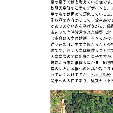
皇の皇子ではと考えている様です
欽明天皇陵の石室のデザインと、
墓のものは極めて類似している点
副葬品の内容からして一級皇族で
かありえない点を挙げながら、藤
市辺りで当時設営された緑野屯倉
（屯倉は天皇直轄領）をきっかけ
送り込まれた主要皇族だったとの
理です。欽明天皇は継体天皇と仁
天皇皇女の間に出来た皇子ですが
越前から来た継体天皇が６世紀初
造の乱と新政権への反乱が起こり
れていくわけですが、元々上毛野
関東への入口であり、従来ヤマト