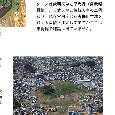
ケースは欽明天皇と堅塩媛（蘇我稲
目娘）、天武天皇と持統天皇の二例
あり、現在宮内庁は前者梅山古墳を
欽明天皇陵と比定してますがここは
未発掘で結論は出ていません。
村）
所
け
世
の
面
は