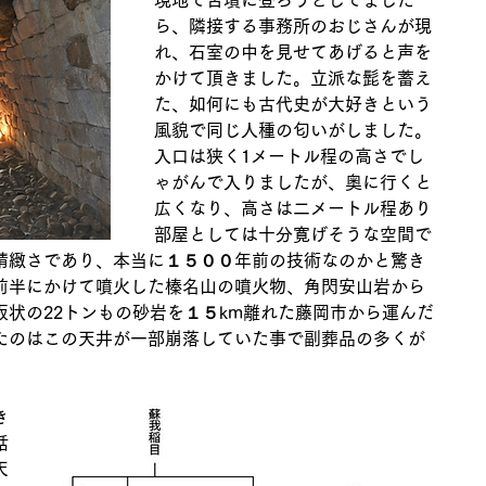
現地で古墳に登ろうとしてました
ら、隣接する事務所のおじさんが現
れ、石室の中を見せてあげると声を
かけて頂きました。立派な髭を蓄え
た、如何にも古代史が大好きという
風貌で同じ人種の匂いがしました。
入口は狭く1メートル程の高さでし
ゃがんで入りましたが、奥に行くと
広くなり、高さは二メートル程あり
部屋としては十分寛げそうな空間で
精緻さであり、本当に１５００年前の技術なのかと驚き
前半にかけて噴火した榛名山の噴火物、角閃安山岩から
状の22トンもの砂岩を１５km離れた藤岡市から運んだ
たのはこの天井が一部崩落していた事で副葬品の多くが
き
話
天