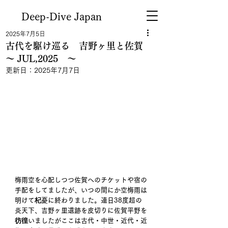
Deep-Dive Japan
2025年7月5日
古代を駆け巡る 吉野ヶ里と佐賀
～ JUL,2025 ～
更新日：
2025年7月7日
梅雨空を心配しつつ佐賀へのチケットや宿の
手配をしてましたが、いつの間にか空梅雨は
明けて杞憂に終わりました。連日38度超の
炎天下、吉野ヶ里遺跡を皮切りに佐賀平野を
彷徨いましたがここは古代・中世・近代・近