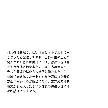
司馬遷は史記で、徐福は秦に戻らず現地で王
となったと記述しており、吉野ヶ里の王との
関連がもし有れば面白いです。徐福伝説は熊
野や京都他各地でありますが、当時徐福が出
発した黄海沿岸からの航路に鑑みると、主に
朝鮮半島を伝うルートか直接海流に乗り長崎
方面に向かうのが順当であり、玄界灘又は有
明海から侵入したという佐賀の徐福伝説には
違和感はありません。