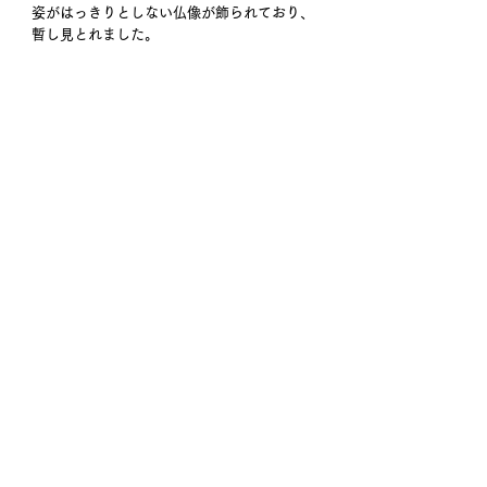
姿がはっきりとしない仏像が飾られており、
暫し見とれました。
鎌倉期に入り当地は守護や地頭として鎌倉か
ら送られた御家人が土着しました。頼朝によ
る守護の任命に始まり、承久の乱や元寇を契
機に御家人が移住し、南北朝時代は激戦地と
なります。先般書いた相馬氏の親戚の千葉氏
は当地に城を築き、子孫は鍋島藩家臣となり
ました。少弐氏や一族の鍋島氏、龍造寺氏も
御家人由来であり、戦国期の大友宗麟と龍造
寺隆信の戦いや島津侵攻のストーリーに心躍