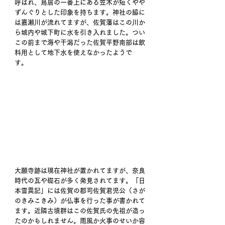
呼ばれ、鳥居の一番上にある笠木が短くやや
ずんぐりとした印象を持ちます。神社の脇に
は嘉瀬川が流れてますが、佐賀藩はこの川か
ら城内や城下町に水を引き入れました。つい
この前まで海や干潟だった佐賀平野南部は飲
料用として地下水を使えなかったようで
す。 
大願寺跡は現在神社が置かれてますが、奈良
時代の瓦や礎石が多く発見されてます。「日
本霊異記」には佐賀の郡司佐賀君児公（さが
のきみこきみ）が仏事を行った事が書かれて
ます。近隣古墳群はこの佐賀氏の先祖が造っ
たのかもしれません。雨風か火事のせいか容