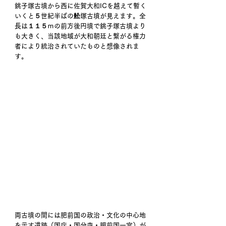
銚子塚古墳から西に佐賀大和ICを越えて暫く
いくと５世紀半ばの舩塚古墳が見えます。全
長は１１５ｍの前方後円墳で銚子塚古墳より
も大きく、当該地域が大和朝廷と繋がる権力
者により統治されていたものと想像されま
す。
両古墳の間には肥前国の政治・文化の中心地
を示す遺跡（国庁・国分寺・肥前国一宮）が