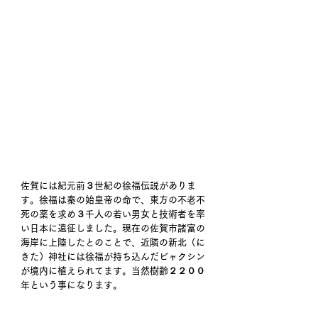
佐賀には紀元前３世紀の徐福伝説がありま
す。徐福は秦の始皇帝の命で、東方の不老不
死の薬を求め３千人の若い男女と技術者を率
い日本に遠征しました。現在の佐賀市諸富の
海岸に上陸したとのことで、近隣の新北（に
きた）神社には徐福が持ち込んだビャクシン
が境内に植えられてます。当然樹齢２２００
年という事になります。