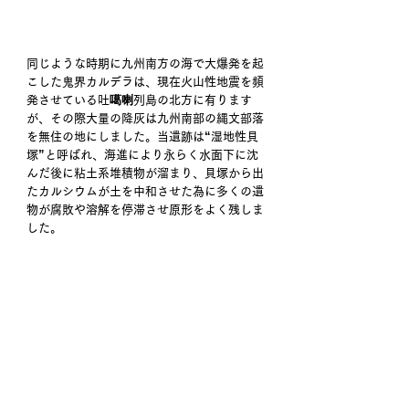
同じような時期に九州南方の海で大爆発を起
こした鬼界カルデラは、現在火山性地震を頻
発させている吐噶喇列島の北方に有ります
が、その際大量の降灰は九州南部の縄文部落
を無住の地にしました。当遺跡は“湿地性貝
塚”と呼ばれ、海進により永らく水面下に沈
んだ後に粘土系堆積物が溜まり、貝塚から出
たカルシウムが土を中和させた為に多くの遺
物が腐敗や溶解を停滞させ原形をよく残しま
した。