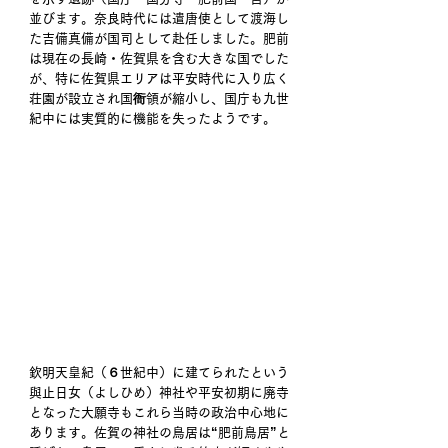
並びます。奈良時代には遣唐使として渡海し
た吉備真備が国司として赴任しました。肥前
は現在の長崎・佐賀県を含む大きな国でした
が、特に佐賀県エリアは平安時代に入り広く
荘園が設立され国衙領が縮小し、国庁も九世
紀中には実質的に機能を失ったようです。
欽明天皇紀（６世紀中）に建てられたという
與止日女（よしひめ）神社や平安初期に廃寺
となった大願寺もこれら当時の政治中心地に
あります。佐賀の神社の鳥居は“肥前鳥居”と