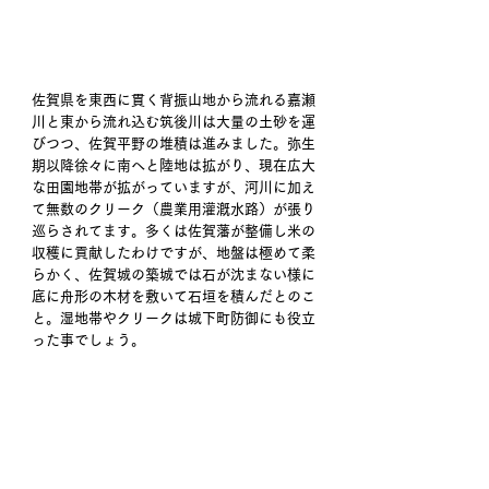
佐賀県を東西に貫く背振山地から流れる嘉瀬
川と東から流れ込む筑後川は大量の土砂を運
びつつ、佐賀平野の堆積は進みました。弥生
期以降徐々に南へと陸地は拡がり、現在広大
な田園地帯が拡がっていますが、河川に加え
て無数のクリーク（農業用灌漑水路）が張り
巡らされてます。多くは佐賀藩が整備し米の
収穫に貢献したわけですが、地盤は極めて柔
らかく、佐賀城の築城では石が沈まない様に
底に舟形の木材を敷いて石垣を積んだとのこ
と。湿地帯やクリークは城下町防御にも役立
った事でしょう。 