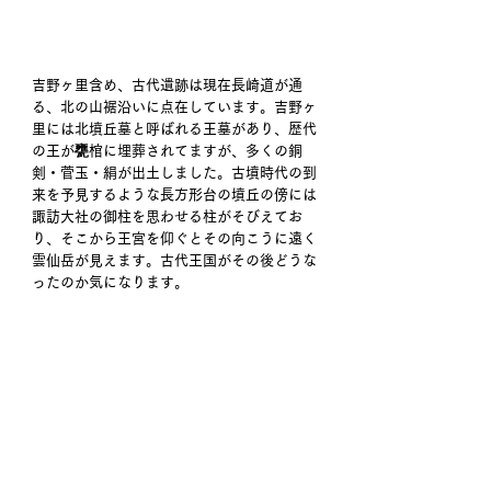
吉野ヶ里含め、古代遺跡は現在長崎道が通
る、北の山裾沿いに点在しています。吉野ヶ
里には北墳丘墓と呼ばれる王墓があり、歴代
の王が甕棺に埋葬されてますが、多くの銅
剣・菅玉・絹が出土しました。古墳時代の到
来を予見するような長方形台の墳丘の傍には
諏訪大社の御柱を思わせる柱がそびえてお
り、そこから王宮を仰ぐとその向こうに遠く
雲仙岳が見えます。古代王国がその後どうな
ったのか気になります。