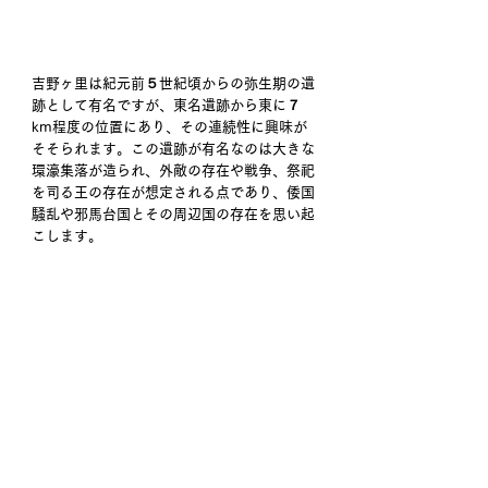
吉野ヶ里は紀元前５世紀頃からの弥生期の遺
跡として有名ですが、東名遺跡から東に７
km程度の位置にあり、その連続性に興味が
そそられます。この遺跡が有名なのは大きな
環濠集落が造られ、外敵の存在や戦争、祭祀
を司る王の存在が想定される点であり、倭国
騒乱や邪馬台国とその周辺国の存在を思い起
こします。