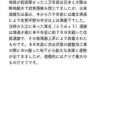
地球が前回寒かった二万年前は日本と大陸は
略地続きで対馬海峡も閉じてましたが、以来
温暖化は進み、今から六千年前には縄文海進
により佐賀平野の半分以上は海面下でした。
当時の入江にあった東名（とうみょう）遺跡
は海進が進む８千年前に約７００年続いた住
居遺跡で、その後海面上昇により放棄された
ものです。３０年前に洪水対策の調整池工事
の際に５m掘った地下から膨大な貝塚と遺物
が出てきましたが、規模的にはアジア最大の
ものだそうです。