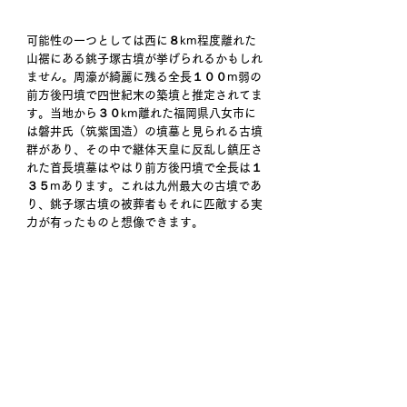
可能性の一つとしては西に８km程度離れた
山裾にある銚子塚古墳が挙げられるかもしれ
ません。周濠が綺麗に残る全長１００m弱の
前方後円墳で四世紀末の築墳と推定されてま
す。当地から３０km離れた福岡県八女市に
は磐井氏（筑紫国造）の墳墓と見られる古墳
群があり、その中で継体天皇に反乱し鎮圧さ
れた首長墳墓はやはり前方後円墳で全長は１
３５mあります。これは九州最大の古墳であ
り、銚子塚古墳の被葬者もそれに匹敵する実
力が有ったものと想像できます。 