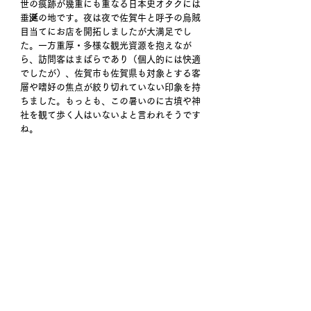
世の痕跡が幾重にも重なる日本史オタクには
垂涎の地です。夜は夜で佐賀牛と呼子の烏賊
目当てにお店を開拓しましたが大満足でし
た。一方重厚・多様な観光資源を抱えなが
ら、訪問客はまばらであり（個人的には快適
でしたが）、佐賀市も佐賀県も対象とする客
層や嗜好の焦点が絞り切れていない印象を持
ちました。もっとも、この暑いのに古墳や神
社を観て歩く人はいないよと言われそうです
ね。