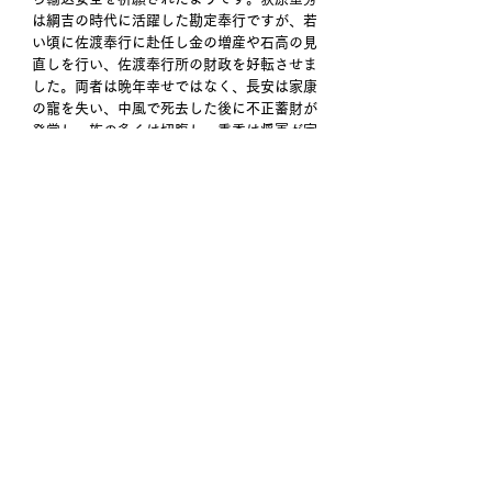
は綱吉の時代に活躍した勘定奉行ですが、若
い頃に佐渡奉行に赴任し金の増産や石高の見
直しを行い、佐渡奉行所の財政を好転させま
した。両者は晩年幸せではなく、長安は家康
の寵を失い、中風で死去した後に不正蓄財が
発覚し一族の多くは切腹し、重秀は将軍が家
宣に変わった後に新井白石との政争に敗れ失
脚しました。あまりに多くの金を見ると不幸
になるようです。 
佐渡は冒頭人口が４７千人と記しましたが、
１９６０年に１１万人いた人口は急速に減り
続けてます。昨年７月に漸く佐渡金山が世界