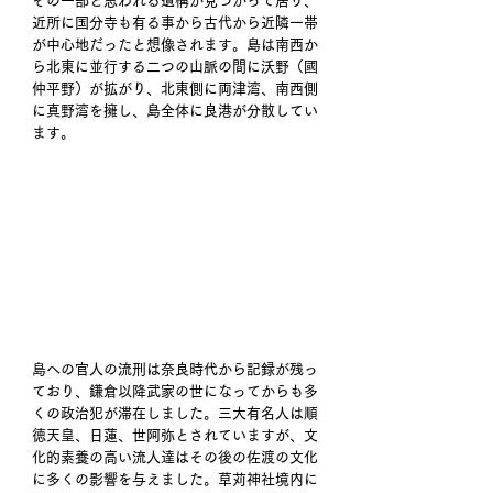
その一部と思われる遺構が見つかって居り、
近所に国分寺も有る事から古代から近隣一帯
が中心地だったと想像されます。島は南西か
ら北東に並行する二つの山脈の間に沃野（國
仲平野）が拡がり、北東側に両津湾、南西側
に真野湾を擁し、島全体に良港が分散してい
ます。
島への官人の流刑は奈良時代から記録が残っ
ており、鎌倉以降武家の世になってからも多
くの政治犯が滞在しました。三大有名人は順
徳天皇、日蓮、世阿弥とされていますが、文
化的素養の高い流人達はその後の佐渡の文化
に多くの影響を与えました。草苅神社境内に