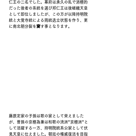
仁王の二名でした。幕府は承久の乱で消極的
だった後者の系統を選び邦仁王は後嵯峨天皇
として即位しましたが、この方が以降持明院
統と大覚寺統による両統迭立状態を作り、更
に南北朝分裂を齎す事となります。 
藤原定家の子孫は歌の家として栄えました
が、曽孫の京極為兼は和歌の流派“京極派“と
して活躍する一方、持明院統系公家として伏
見天皇に仕えました。朝廷の権威復活を目指