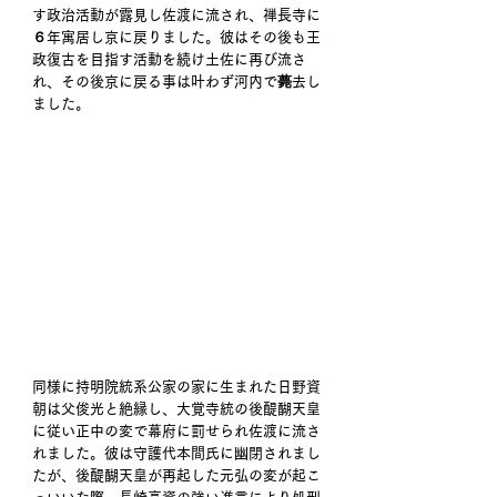
す政治活動が露見し佐渡に流され、禅長寺に
６年寓居し京に戻りました。彼はその後も王
政復古を目指す活動を続け土佐に再び流さ
れ、その後京に戻る事は叶わず河内で薨去し
ました。 
同様に持明院統系公家の家に生まれた日野資
朝は父俊光と絶縁し、大覚寺統の後醍醐天皇
に従い正中の変で幕府に罰せられ佐渡に流さ
れました。彼は守護代本間氏に幽閉されまし
たが、後醍醐天皇が再起した元弘の変が起こ