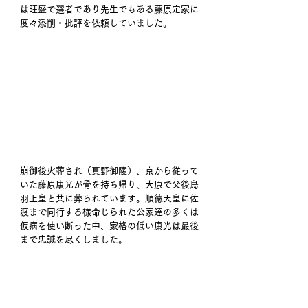
は旺盛で選者であり先生でもある藤原定家に
度々添削・批評を依頼していました。 
崩御後火葬され（真野御陵）、京から従って
いた藤原康光が骨を持ち帰り、大原で父後鳥
羽上皇と共に葬られています。順徳天皇に佐
渡まで同行する様命じられた公家達の多くは
仮病を使い断った中、家格の低い康光は最後
まで忠誠を尽くしました。