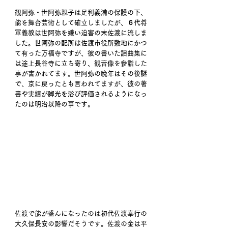
観阿弥・世阿弥親子は足利義満の保護の下、
能を舞台芸術として確立しましたが、６代将
軍義教は世阿弥を嫌い迫害の末佐渡に流しま
した。世阿弥の配所は佐渡市役所敷地にかつ
て有った万福寺ですが、彼の書いた謡曲集に
は途上長谷寺に立ち寄り、観音像を参詣した
事が書かれてます。世阿弥の晩年はその後謎
で、京に戻ったとも言われてますが、彼の著
書や実績が脚光を浴び評価されるようになっ
たのは明治以降の事です。 
佐渡で能が盛んになったのは初代佐渡奉行の
大久保長安の影響だそうです。佐渡の金は平