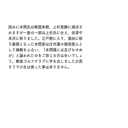
因みに本間氏は戦国末期、上杉景勝に滅ぼさ
れますが一族の一部は上杉氏に仕え、会津や
米沢に移りました。江戸期に入り、酒田に移
り豪商となった本間家は庄内藩の御用商人と
して辣腕をふるい、「本間様には及びもせぬ
が」と謳われたのをご存じの方は多いでしょ
う。戦後ゴルフクラブに手を出しましたが高
そうで小生は使った事はありません。