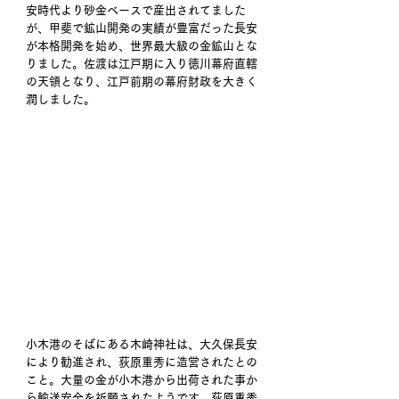
安時代より砂金ベースで産出されてました
が、甲斐で鉱山開発の実績が豊富だった長安
が本格開発を始め、世界最大級の金鉱山とな
りました。佐渡は江戸期に入り徳川幕府直轄
の天領となり、江戸前期の幕府財政を大きく
潤しました。
小木港のそばにある木崎神社は、大久保長安
により勧進され、荻原重秀に造営されたとの
こと。大量の金が小木港から出荷された事か
ら輸送安全を祈願されたようです。荻原重秀