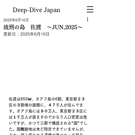
Deep-Dive Japan
2025年6月16日
流刑の島 佐渡 ～JUN,2025～
更新日：
2025年6月19日
佐渡は855㎢、オアフ島の6割、東京都２３
区の３割増の面積に、４７千人が住んでま
す。オアフ島には９０万人、東京都２３区に
は１千万人が居ますのでかなり人口密度は低
いですが、かつて三郡で構成される“国”でし
た。国衙跡地は未だ特定できていませんが、