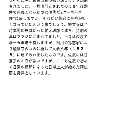
っいいた際、長崎高資の強い進言により処刑
されました。一旦流刑とされたのに８年後別
件で死罪となったのは現代だと“一事不再
理”に反しますが、それだけ幕府に余裕が無
くなっていたという事でしょう。妙宣寺は当
時本間氏居城だった雑太城跡に建ち、資朝の
墓はツツジに囲まれてました。当寺は佐渡で
唯一五重塔を有しますが、相川の篤志家によ
り醍醐寺のものに模して文政八年（１８２
５）に建てられましたものです。佐渡には日
蓮宗のお寺が多いですが、ここも佐渡で初め
て日蓮の檀那になった日得上人が始めた阿仏
房を発祥としています。 