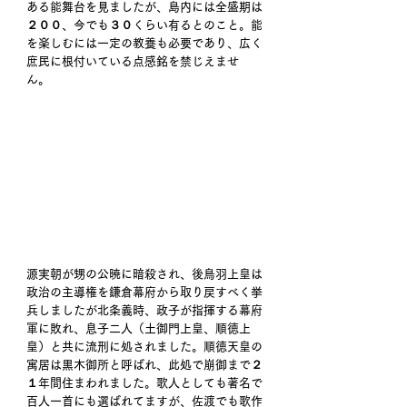
ある能舞台を見ましたが、島内には全盛期は
２００、今でも３０くらい有るとのこと。能
を楽しむには一定の教養も必要であり、広く
庶民に根付いている点感銘を禁じえませ
ん。 
源実朝が甥の公暁に暗殺され、後鳥羽上皇は
政治の主導権を鎌倉幕府から取り戻すべく挙
兵しましたが北条義時、政子が指揮する幕府
軍に敗れ、息子二人（土御門上皇、順徳上
皇）と共に流刑に処されました。順徳天皇の
寓居は黒木御所と呼ばれ、此処で崩御まで２
１年間住まわれました。歌人としても著名で
百人一首にも選ばれてますが、佐渡でも歌作