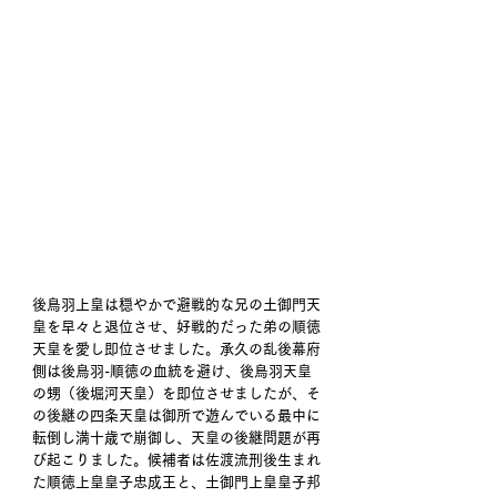
後鳥羽上皇は穏やかで避戦的な兄の土御門天
皇を早々と退位させ、好戦的だった弟の順徳
天皇を愛し即位させました。承久の乱後幕府
側は後鳥羽-順徳の血統を避け、後鳥羽天皇
の甥（後堀河天皇）を即位させましたが、そ
の後継の四条天皇は御所で遊んでいる最中に
転倒し満十歳で崩御し、天皇の後継問題が再
び起こりました。候補者は佐渡流刑後生まれ
た順徳上皇皇子忠成王と、土御門上皇皇子邦