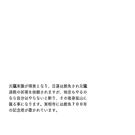
元寇来襲が現実となり、日蓮は赦免され元寇
退散の祈祷を依頼されますが、他宗もやるの
なら自分はやらないと断り、その後身延山に
籠る事になります。実相寺には赦免７００年
の記念塔が置かれています。