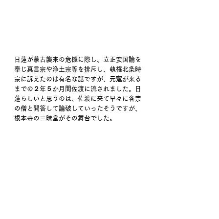
日蓮が蒙古襲来の危機に際し、立正安国論を
奉じ真言宗や浄土宗等を排斥し、執権北条時
宗に訴えたのは有名な話ですが、元寇が来る
までの２年５か月間佐渡に流されました。日
蓮らしいと思うのは、佐渡に来て早々に各宗
の僧と問答して論破していったそうですが、
根本寺の三昧堂がその舞台でした。