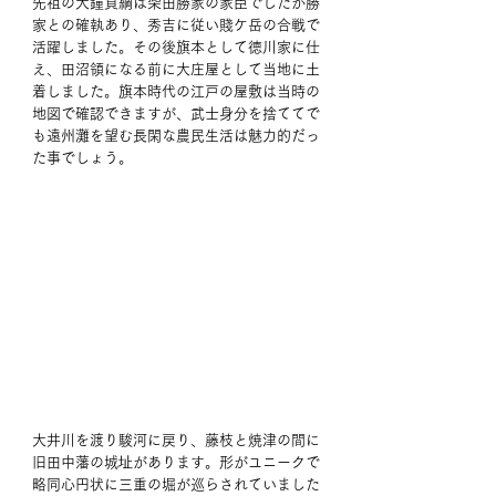
先祖の大鐘貞綱は柴田勝家の家臣でしたが勝
家との確執あり、秀吉に従い賤ケ岳の合戦で
活躍しました。その後旗本として徳川家に仕
え、田沼領になる前に大庄屋として当地に土
着しました。旗本時代の江戸の屋敷は当時の
地図で確認できますが、武士身分を捨ててで
も遠州灘を望む長閑な農民生活は魅力的だっ
た事でしょう。
大井川を渡り駿河に戻り、藤枝と焼津の間に
旧田中藩の城址があります。形がユニークで
略同心円状に三重の堀が巡らされていました