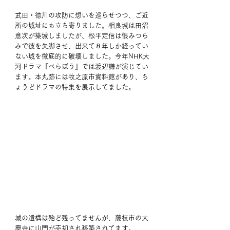
武田・徳川の攻防に想いを巡らせつつ、ご近
所の城址にも立ち寄りました。相良城は田沼
意次が築城しましたが、松平定信は恨みつら
みで彼を失脚させ、出来て８年しか経ってい
ない城を徹底的に破壊しました。今年NHK大
河ドラマ『べらぼう』では渡辺謙が演じてい
ます。本丸跡には牧之原市資料館があり、ち
ょうどドラマの特集を展示してました。
城の遺構は殆ど残ってませんが、藤枝市の大
慶寺に山門が売却され移築されてます。