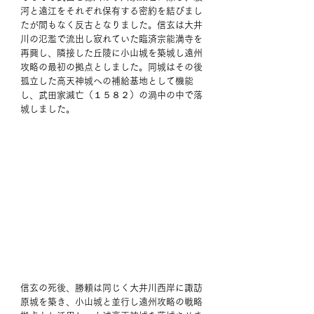
河と遠江をそれぞれ保有する密約を結びまし
たが間もなく反古となりました。信玄は大井
川の氾濫で流出し寂れていた臨済宗能満寺を
再興し、隣接した丘陵に小山城を築城し遠州
攻略の最初の拠点としました。同城はその後
孤立した高天神城への補給基地として機能
し、武田家滅亡（１５８２）の渦中の中で落
城しました。 
信玄の死後、勝頼は同じく大井川西岸に諏訪
原城を築き、小山城と並行し遠州攻略の戦略