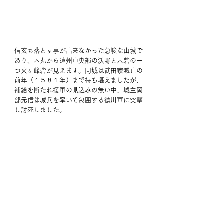
信玄も落とす事が出来なかった急峻な山城で
あり、本丸から遠州中央部の沃野と六砦の一
つ火ヶ峰砦が見えます。同城は武田家滅亡の
前年（１５８１年）まで持ち堪えましたが、
補給を断たれ援軍の見込みの無い中、城主岡
部元信は城兵を率いて包囲する徳川軍に突撃
し討死しました。