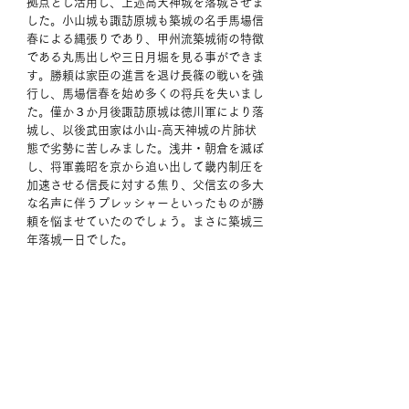
拠点とし活用し、上述高天神城を落城させま
した。小山城も諏訪原城も築城の名手馬場信
春による縄張りであり、甲州流築城術の特徴
である丸馬出しや三日月堀を見る事ができま
す。勝頼は家臣の進言を退け長篠の戦いを強
行し、馬場信春を始め多くの将兵を失いまし
た。僅か３か月後諏訪原城は徳川軍により落
城し、以後武田家は小山-高天神城の片肺状
態で劣勢に苦しみました。浅井・朝倉を滅ぼ
し、将軍義昭を京から追い出して畿内制圧を
加速させる信長に対する焦り、父信玄の多大
な名声に伴うプレッシャーといったものが勝
頼を悩ませていたのでしょう。まさに築城三
年落城一日でした。