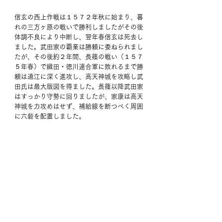
信玄の西上作戦は１５７２年秋に始まり、暮
れの三方ヶ原の戦いで勝利しましたがその後
体調不良により中断し、翌年春信玄は死去し
ました。武田家の覇業は勝頼に委ねられまし
たが、その後約２年間、長篠の戦い（１５７
５年春）で織田・徳川連合軍に敗れるまで勝
頼は遠江に深く進攻し、高天神城を攻略し武
田氏は最大版図を得ました。長篠以降武田家
はすっかり守勢に回りましたが、家康は高天
神城を力攻めはせず、補給線を断つべく周囲
に六砦を配置しました。