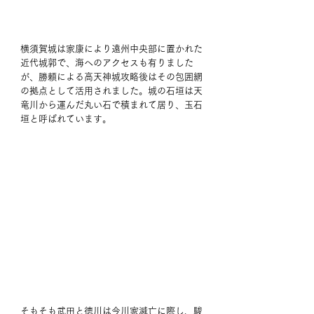
横須賀城は家康により遠州中央部に置かれた
近代城郭で、海へのアクセスも有りました
が、勝頼による高天神城攻略後はその包囲網
の拠点として活用されました。城の石垣は天
竜川から運んだ丸い石で積まれて居り、玉石
垣と呼ばれています。
そもそも武田と徳川は今川家滅亡に際し、駿