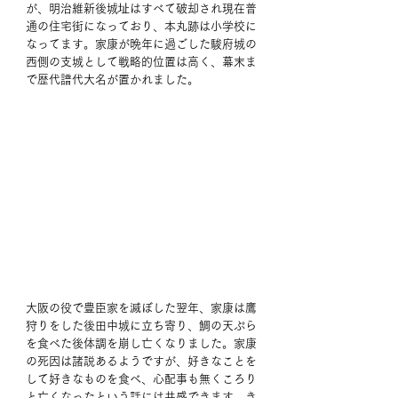
が、明治維新後城址はすべて破却され現在普
通の住宅街になっており、本丸跡は小学校に
なってます。家康が晩年に過ごした駿府城の
西側の支城として戦略的位置は高く、幕末ま
で歴代譜代大名が置かれました。
大阪の役で豊臣家を滅ぼした翌年、家康は鷹
狩りをした後田中城に立ち寄り、鯛の天ぷら
を食べた後体調を崩し亡くなりました。家康
の死因は諸説あるようですが、好きなことを
して好きなものを食べ、心配事も無くころり
と亡くなったという話には共感できます。き