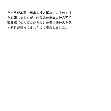
どちらが本家で出雲大社と揉めているのでは
と心配しましたが、四代前の出雲大社宮司千
家尊福（せんげたかとみ）の書で神社名を記
す石柱が建ってましたので安心しました。