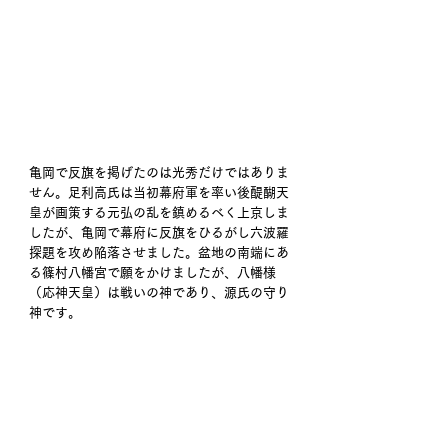
亀岡で反旗を掲げたのは光秀だけではありま
せん。足利高氏は当初幕府軍を率い後醍醐天
皇が画策する元弘の乱を鎮めるべく上京しま
したが、亀岡で幕府に反旗をひるがし六波羅
探題を攻め陥落させました。盆地の南端にあ
る篠村八幡宮で願をかけましたが、八幡様
（応神天皇）は戦いの神であり、源氏の守り
神です。