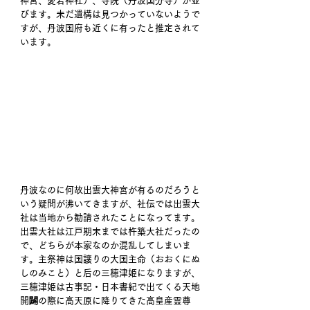
神宮、愛宕神社）、寺院（丹波国分寺）が並
びます。未だ遺構は見つかっていないようで
すが、丹波国府も近くに有ったと推定されて
います。 
丹波なのに何故出雲大神宮が有るのだろうと
いう疑問が沸いてきますが、社伝では出雲大
社は当地から勧請されたことになってます。
出雲大社は江戸期末までは杵築大社だったの
で、どちらが本家なのか混乱してしまいま
す。主祭神は国譲りの大国主命（おおくにぬ
しのみこと）と后の三穂津姫になりますが、
三穂津姫は古事記・日本書紀で出てくる天地
開闢の際に高天原に降りてきた高皇産霊尊