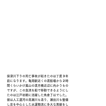
保津川下りの死亡事故が起きたのは丁度３年
前になります。亀岡駅近くの渡船場から２時
間くらいかけ嵐山の渡月橋近辺に向かうもの
ですが、この急流を船で移動できるようにし
たのは江戸初期に活躍した角倉了以でした。
彼は人工運河の高瀬川も造り、瀬田川も整備
し京を中心とした水運物流に多大な貢献をし