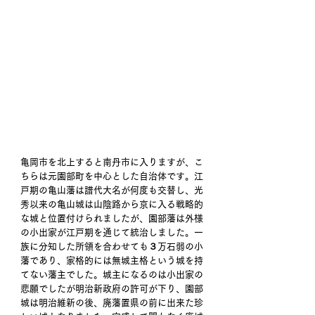
亀岡市を北上すると南丹市に入りますが、こ
ちらは元園部町を中心とした自治体です。江
戸期の亀山藩は譜代大名が何度も交替し、光
秀以来の亀山城は山陰路から京に入る戦略的
な城と位置付けられましたが、園部藩は外様
の小出家が江戸期を通じて統治しました。一
族に分知した所領を合わせても３万石弱の小
藩であり、家格的には無城主格という城を持
てない藩主でした。城主になるのは小出家の
悲願でしたが明治新政府の許可が下り、園部
城は明治維新の後、廃藩置県の前に出来た珍