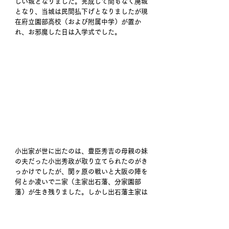
しい城となりました。完成して間もなく廃城
となり、当城は民間払下げとなりましたが現
在府立園部高校（および附属中学）が置か
れ、お邪魔した日は入学式でした。 
小出家が世に出たのは、豊臣秀吉の母親の妹
の夫だった小出秀政が取り立てられたのがき
っかけでしたが、関ヶ原の戦いと大阪の陣を
何とか凌いで二家（主家出石藩、分家園部
藩）が生き残りました。しかし出石藩主家は
無嗣断絶により改易となり、明治維新で生き
残ったのは園部藩主家のみでした。『豊臣兄
弟！』では未だ出番は無いようですが、果た