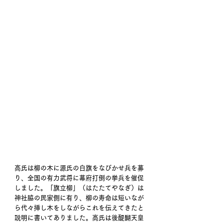
高氏は柳の木に源氏の白旗をなびかせ兵を募
り、全国の有力武将に幕府打倒の挙兵を催促
しました。「旗立柳」（はたたてやなぎ）は
神社脇の民家側に有り、柳の寿命は短いなが
ら代々挿し木をしながらこれを伝えてきたと
説明に書いてありました。高氏は後醍醐天皇