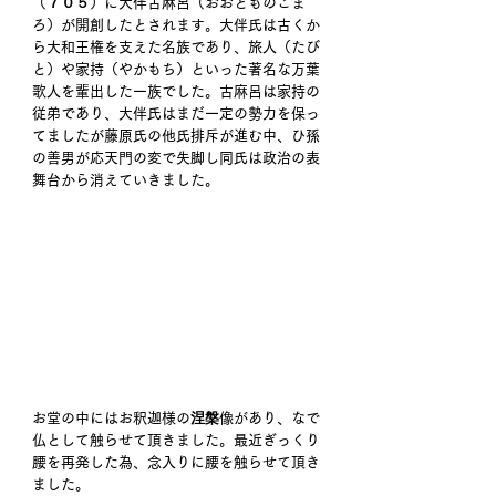
（７０５）に大伴古麻呂（おおとものこま
ろ）が開創したとされます。大伴氏は古くか
ら大和王権を支えた名族であり、旅人（たび
と）や家持（やかもち）といった著名な万葉
歌人を輩出した一族でした。古麻呂は家持の
従弟であり、大伴氏はまだ一定の勢力を保っ
てましたが藤原氏の他氏排斥が進む中、ひ孫
の善男が応天門の変で失脚し同氏は政治の表
舞台から消えていきました。 
お堂の中にはお釈迦様の涅槃像があり、なで
仏として触らせて頂きました。最近ぎっくり
腰を再発した為、念入りに腰を触らせて頂き
ました。