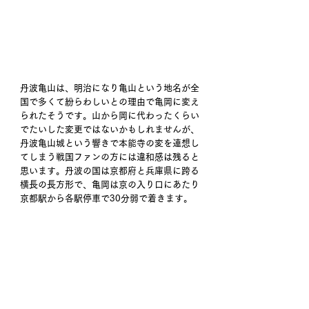
丹波亀山は、明治になり亀山という地名が全
国で多くて紛らわしいとの理由で亀岡に変え
られたそうです。山から岡に代わったくらい
でたいした変更ではないかもしれませんが、
丹波亀山城という響きで本能寺の変を連想し
てしまう戦国ファンの方には違和感は残ると
思います。丹波の国は京都府と兵庫県に跨る
横長の長方形で、亀岡は京の入り口にあたり
京都駅から各駅停車で30分弱で着きます。