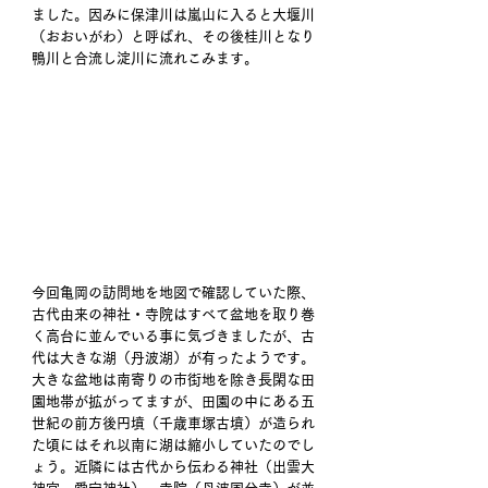
ました。因みに保津川は嵐山に入ると大堰川
（おおいがわ）と呼ばれ、その後桂川となり
鴨川と合流し淀川に流れこみます。 
今回亀岡の訪問地を地図で確認していた際、
古代由来の神社・寺院はすべて盆地を取り巻
く高台に並んでいる事に気づきましたが、古
代は大きな湖（丹波湖）が有ったようです。
大きな盆地は南寄りの市街地を除き長閑な田
園地帯が拡がってますが、田園の中にある五
世紀の前方後円墳（千歳車塚古墳）が造られ
た頃にはそれ以南に湖は縮小していたのでし
ょう。近隣には古代から伝わる神社（出雲大