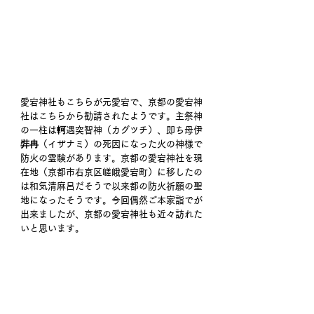
愛宕神社もこちらが元愛宕で、京都の愛宕神
社はこちらから勧請されたようです。主祭神
の一柱は軻遇突智神（カグツチ）、即ち母伊
弉冉（イザナミ）の死因になった火の神様で
防火の霊験があります。京都の愛宕神社を現
在地（京都市右京区嵯峨愛宕町）に移したの
は和気清麻呂だそうで以来都の防火祈願の聖
地になったそうです。今回偶然ご本家詣でが
出来ましたが、京都の愛宕神社も近々訪れた
いと思います。 