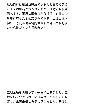
敷地内には創建当時建てられた七重塔を支え
る１７の礎石が残されており、往時の規模が
偲べます。国府は国分寺から保津川を挟んで
対岸に有ったと推定されており、上述古墳・
神社・寺院も含め亀岡盆地北東部が古代丹波
の中心地だったと思われます。
盆地全域を見晴らす千手寺に上りました。盆
地全体を北から南まで（写真上左から右）見
渡し、亀岡市街は右奥に見えました。丹波は