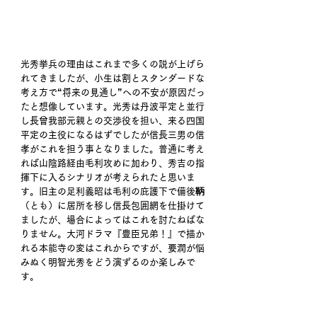
光秀挙兵の理由はこれまで多くの説が上げら
れてきましたが、小生は割とスタンダードな
考え方で“将来の見通し”への不安が原因だっ
たと想像しています。光秀は丹波平定と並行
し長曾我部元親との交渉役を担い、来る四国
平定の主役になるはずでしたが信長三男の信
孝がこれを担う事となりました。普通に考え
れば山陰路経由毛利攻めに加わり、秀吉の指
揮下に入るシナリオが考えられたと思いま
す。旧主の足利義昭は毛利の庇護下で備後鞆
（とも）に居所を移し信長包囲網を仕掛けて
ましたが、場合によってはこれを討たねばな
りません。大河ドラマ『豊臣兄弟！』で描か
れる本能寺の変はこれからですが、要潤が悩
みぬく明智光秀をどう演ずるのか楽しみで
す。