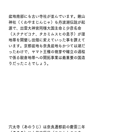
盆地南部にも古い寺社が並んでいます。鍬山
神社（くわやまじんじゃ）も丹波湖伝説が起
源で、出雲大神宮同様大国主命と少彦名命
（スクナビコナ、タカミムスヒの息子）が湿
地帯を開墾し田畑に変えていった事を讃えて
います。京都盆地も奈良盆地もかつては湖だ
ったわけで、ヤマト王権の萌芽や確立の過程
で係る穀倉地帯への開拓事業は最重要の国造
りだったことでしょう。 
穴太寺（あのうじ）は奈良遷都前の慶雲二年