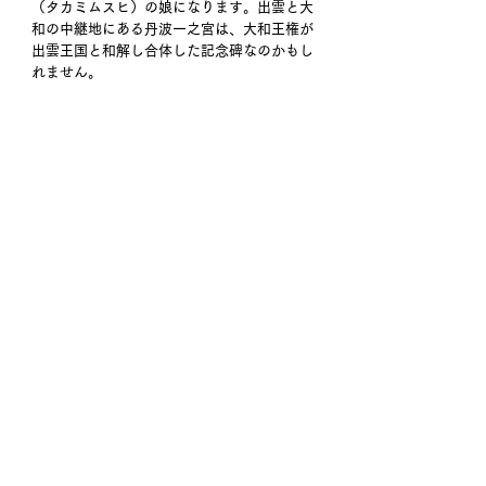
（タカミムスヒ）の娘になります。出雲と大
和の中継地にある丹波一之宮は、大和王権が
出雲王国と和解し合体した記念碑なのかもし
れません。 