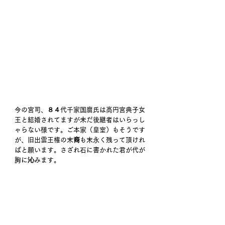
今の宮司、８４代千家国麿氏は高円宮典子女
王と結婚されてますが未だ後継者はいらっし
ゃらない様です。ご本家（皇室）もそうです
が、旧出雲王権の末裔も末永く残って頂けれ
ばと願います。さざれ石に書かれた君が代が
胸に沁みます。