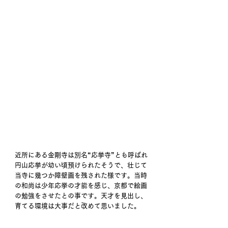
近所にある金剛寺は別名“応挙寺”とも呼ばれ
円山応挙が幼い頃預けられたそうで、壮じて
当寺に幾つか障壁画を残された様です。当時
の和尚は少年応挙の才能を感じ、京都で絵画
の勉強をさせたとの事です。天才を見出し、
育てる環境は大事だと改めて思いました。