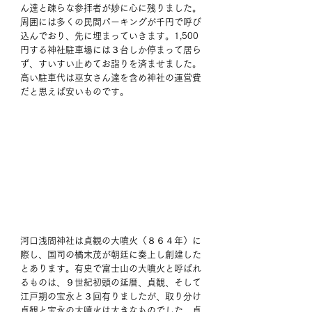
ん達と疎らな参拝者が妙に心に残りました。
周囲には多くの民間パーキングが千円で呼び
込んでおり、先に埋まっていきます。1,500
円する神社駐車場には３台しか停まって居ら
ず、すいすい止めてお詣りを済ませました。
高い駐車代は巫女さん達を含め神社の運営費
だと思えば安いものです。 
河口浅間神社は貞観の大噴火（８６４年）に
際し、国司の橘末茂が朝廷に奏上し創建した
とあります。有史で富士山の大噴火と呼ばれ
るものは、９世紀初頭の延暦、貞観、そして
江戸期の宝永と３回有りましたが、取り分け
貞観と宝永の大噴火は大きなものでした。貞