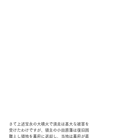
さて上述宝永の大噴火で須走は甚大な被害を
受けたわけですが、領主の小田原藩は復旧困
難とし領地を幕府に返却し、当地は幕府が直