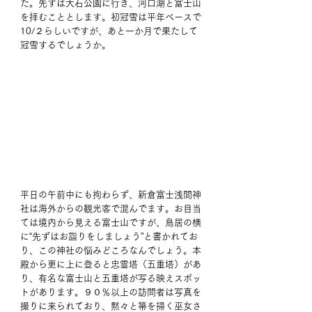
た。先ずは大石公園に行き、河口湖と富士山
を拝むこととします。初冠雪は平年ベースで
10/２らしいですが、あと一か月で果たして
冠雪するでしょうか。 
平日の午前中にも拘わらず、新倉富士浅間神
社は海外からの観光客で混んでます。お目当
ては境内から見える富士山ですが、鳥居の横
に“先ずはお詣りをしましょう”と書かれてお
り、この神社の悩みどころなんでしょう。本
殿から更に上に登ると忠霊塔（五重塔）があ
り、有名な富士山と五重塔が写る映えスポッ
トがあります。９０％以上の訪問者は写真を
撮りに来られており、黙々と箒を掃く巫女さ