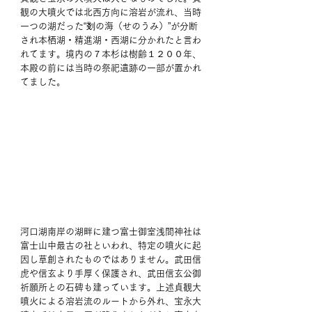
観の大噴火では北西方向に溶岩が流れ、当時
一つの湖だった“剗の海（せのうみ）”が分断
され本栖湖・精進湖・西湖に分かれたと言わ
れてます。境内の７本杉は樹齢１２００年、
本殿の前には当時の祭祀遺跡の一部が置かれ
てました。 
河口湖南岸の湖畔に建つ富士御室浅間神社は
富士山中最古の社といわれ、特定の噴火に起
因し草創されたものではありません。武田信
虎や信玄より手厚く保護され、武田信玄公御
祈願所との石碑も建っています。上述貞観大
噴火による溶岩流のルートから外れ、宝永大