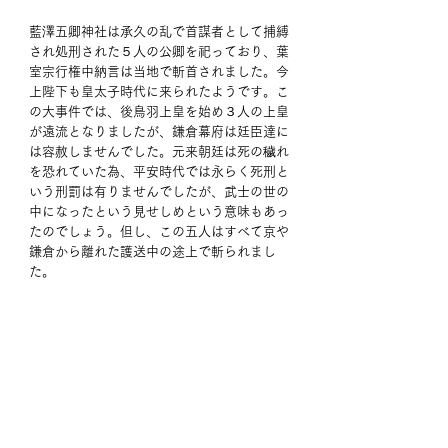
藍澤五卿神社は承久の乱で首謀者として捕縛
され処刑された５人の公卿を祀っており、葉
室宗行権中納言は当地で斬首されました。今
上陛下も皇太子時代に来られたようです。こ
の大事件では、後鳥羽上皇を始め３人の上皇
が遠流となりましたが、鎌倉幕府は廷臣達に
は容赦しませんでした。元来朝廷は死の穢れ
を恐れていた為、平安時代では永らく死刑と
いう刑罰は有りませんでしたが、武士の世の
中になったという見せしめという意味もあっ
たのでしょう。但し、この五人はすべて京や
鎌倉から離れた護送中の途上で斬られまし
た。 