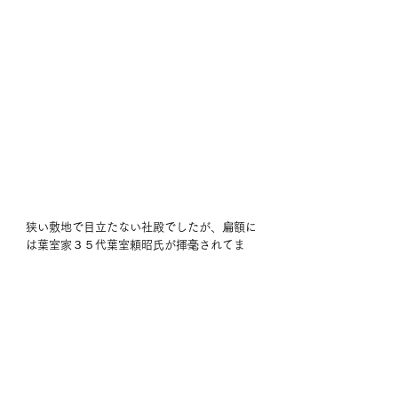
狭い敷地で目立たない社殿でしたが、扁額に
は葉室家３５代葉室頼昭氏が揮毫されてま
す。同氏は200９年に亡くなられましたが、
阪大出身の開業医（形成外科）で春日大社の
宮司をされてました。