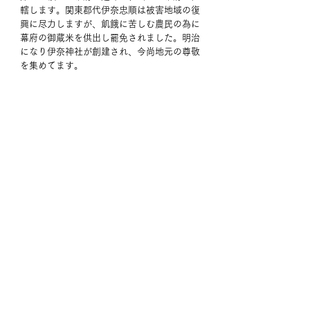
轄します。関東郡代伊奈忠順は被害地域の復
興に尽力しますが、飢餓に苦しむ農民の為に
幕府の御蔵米を供出し罷免されました。明治
になり伊奈神社が創建され、今尚地元の尊敬
を集めてます。