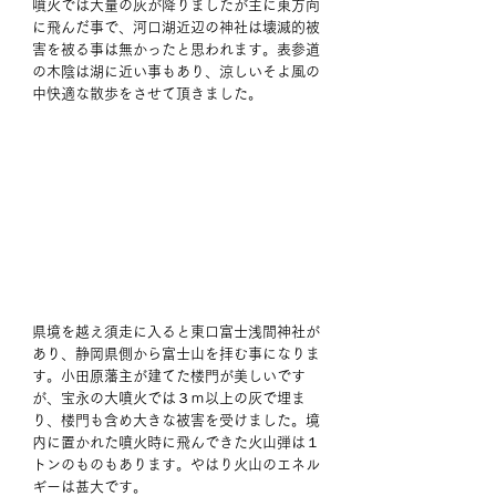
噴火では大量の灰が降りましたが主に東方向
に飛んだ事で、河口湖近辺の神社は壊滅的被
害を被る事は無かったと思われます。表参道
の木陰は湖に近い事もあり、涼しいそよ風の
中快適な散歩をさせて頂きました。 
県境を越え須走に入ると東口富士浅間神社が
あり、静岡県側から富士山を拝む事になりま
す。小田原藩主が建てた楼門が美しいです
が、宝永の大噴火では３ｍ以上の灰で埋ま
り、楼門も含め大きな被害を受けました。境
内に置かれた噴火時に飛んできた火山弾は１
トンのものもあります。やはり火山のエネル
ギーは甚大です。