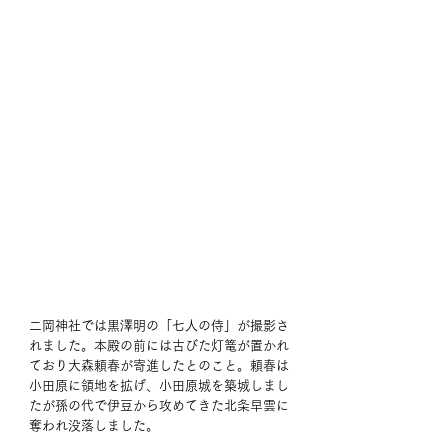
二岡神社では黒澤明の「七人の侍」が撮影さ
れました。本殿の前には古びた灯篭が置かれ
ており大森頼春が寄進したとのこと。頼春は
小田原に領地を拡げ、小田原城を築城しまし
たが孫の代で伊豆から攻めてきた北条早雲に
奪われ没落しました。