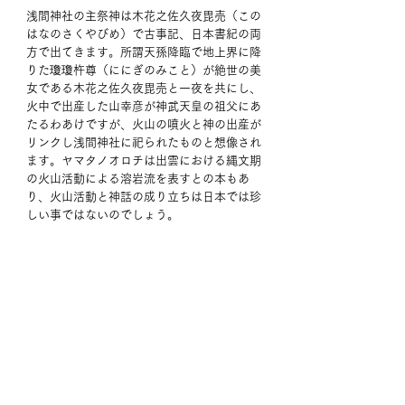
浅間神社の主祭神は木花之佐久夜毘売（この
はなのさくやびめ）で古事記、日本書紀の両
方で出てきます。所謂天孫降臨で地上界に降
りた瓊瓊杵尊（ににぎのみこと）が絶世の美
女である木花之佐久夜毘売と一夜を共にし、
火中で出産した山幸彦が神武天皇の祖父にあ
たるわあけですが、火山の噴火と神の出産が
リンクし浅間神社に祀られたものと想像され
ます。ヤマタノオロチは出雲における縄文期
の火山活動による溶岩流を表すとの本もあ
り、火山活動と神話の成り立ちは日本では珍
しい事ではないのでしょう。