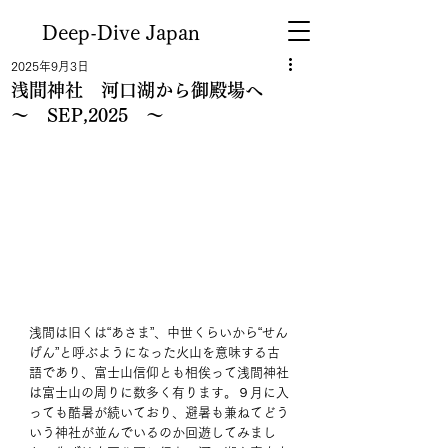
Deep-Dive Japan
2025年9月3日
浅間神社 河口湖から御殿場へ
～ SEP,2025 ～
浅間は旧くは“あさま”、中世くらいから“せん
げん”と呼ぶようになった火山を意味する古
語であり、富士山信仰とも相俟って浅間神社
は富士山の周りに数多く有ります。９月に入
っても酷暑が続いており、避暑も兼ねてどう
いう神社が並んでいるのか回遊してみまし