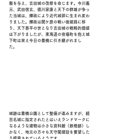
衝を与え、吉田城の改修を命じます。今川義
元、武田信玄、徳川家康と天下の群雄が争っ
た当城は、輝政により近代城郭に生まれ変わ
りました。輝政は関ケ原の戦い後姫路に移
り、天下泰平の世となり吉田城の戦略的価値
は下がりましたが、東海道の宿場町を抱え城
下町は栄え今日の豊橋に引き継がれまし
た。 
城跡は豊橋公園として整備が進みますが、続
百名城に指定されたとはいえランドマークに
なるような建物は小さな資料館（鉄櫓跡）し
かなく、地元の方々も天守閣建設を要望した
り模索されているようです。