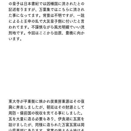
の皇子は日本書紀では因幡国に流されたとの
記述有りますが、万葉集ではこちらに流され
た事になってます。背景は不明ですが、一説
によると壬申の乱で大友皇子側に付いたと言
われてます。不謹慎ながら風光明媚でいい流
刑地です。今回はここから田原、豊橋に向か
います。 
東大寺が平重衡に焼かれ俊乗房重源はその復
興に奔走しましたが、朝廷はその財源として
周防・備前国の税収を充てる事にしました。
瓦を大量に造る必要もあり、伊良湖に瓦窯を
設けましたが、同様に造られた万富瓦窯は岡
山県東部にあります。窯業の栄える土地はそ