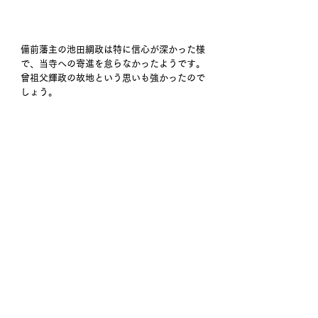
備前藩主の池田綱政は特に信心が深かった様
で、当寺への寄進を怠らなかったようです。
曾祖父輝政の故地という思いも強かったので
しょう。
当地域は元々飽海（あくみ）と呼ばれ、平安