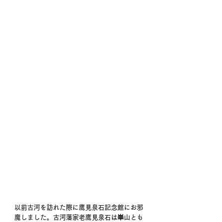
以前古河を訪れた際に鷹見泉石記念館にお邪
魔しました。古河藩家老鷹見泉石は崋山とも