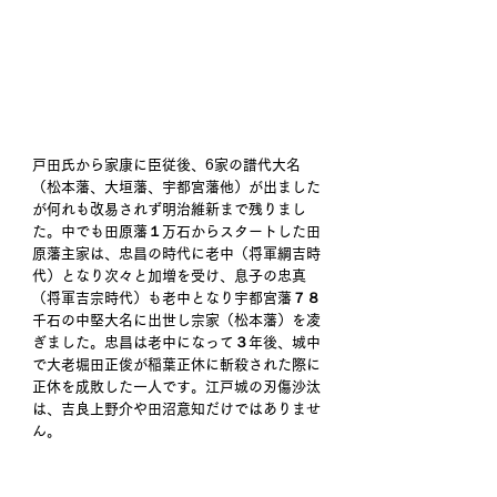
戸田氏から家康に臣従後、6家の譜代大名
（松本藩、大垣藩、宇都宮藩他）が出ました
が何れも改易されず明治維新まで残りまし
た。中でも田原藩１万石からスタートした田
原藩主家は、忠昌の時代に老中（将軍綱吉時
代）となり次々と加増を受け、息子の忠真
（将軍吉宗時代）も老中となり宇都宮藩７８
千石の中堅大名に出世し宗家（松本藩）を凌
ぎました。忠昌は老中になって３年後、城中
で大老堀田正俊が稲葉正休に斬殺された際に
正休を成敗した一人です。江戸城の刃傷沙汰
は、吉良上野介や田沼意知だけではありませ
ん。