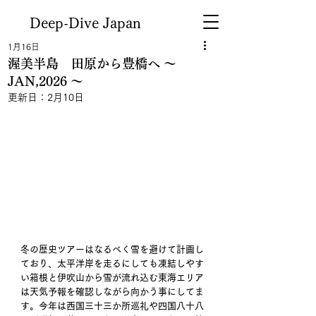
Deep-Dive Japan
1月16日
渥美半島 田原から豊橋へ ～
JAN,2026 ～
更新日：
2月10日
冬の歴史ツアーはなるべく雪を避けて計画し
ており、太平洋岸を走るにしても凍結しやす
い箱根と伊吹山から雪が流れ込む東海エリア
は天気予報を確認しながら向かう事にしてま
す。今年は西国三十三か所巡礼や四国八十八