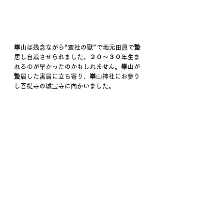
崋山は残念ながら“蛮社の獄”で地元田原で蟄
居し自裁させられました。２０～３０年生ま
れるのが早かったのかもしれません。崋山が
蟄居した寓居に立ち寄り、崋山神社にお参り
し菩提寺の城宝寺に向かいました。