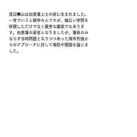
渡辺崋山は田原藩上士の家に生まれました。
一言でいうと碩学の人ですが、幅広い学問を
研鑽しただけでなく優秀な画家でもありま
す。田原藩の家老となりましたが、藩政のみ
ならず当時問題となりつつあった海外列強か
らのアプローチに対して海防や開国を論じま
した。