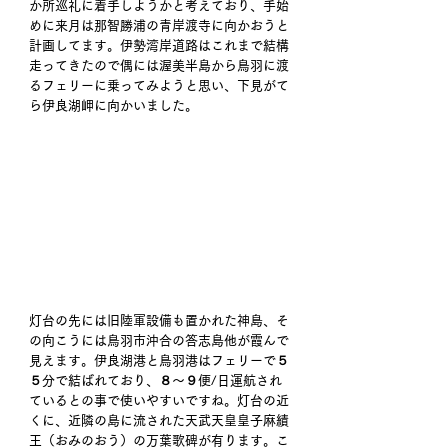
か所巡礼に着手しようかと考えており、手始
めに来月は那智勝浦の青岸渡寺に向かおうと
計画してます。伊勢湾岸道路はこれまで結構
走ってきたので偶には渥美半島から鳥羽に渡
るフェリーに乗ってみようと思い、下見がて
ら伊良湖岬に向かいました。 
灯台の先には旧陸軍設備も置かれた神島、そ
の向こうには鳥羽市沖合の答志島他が霞んで
見えます。伊良湖港と鳥羽港はフェリーで５
５分で結ばれており、８～９便/日運航され
ているとの事で使いやすいですね。灯台の近
くに、近隣の島に流された天武天皇皇子麻績
王（おみのおう）の万葉歌碑が有ります。こ