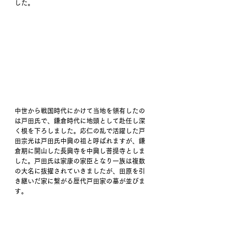
した。 
中世から戦国時代にかけて当地を領有したの
は戸田氏で、鎌倉時代に地頭として赴任し深
く根を下ろしました。応仁の乱で活躍した戸
田宗光は戸田氏中興の祖と呼ばれますが、鎌
倉期に開山した長興寺を中興し菩提寺としま
した。戸田氏は家康の家臣となり一族は複数
の大名に抜擢されていきましたが、田原を引
き継いだ家に繋がる歴代戸田家の墓が並びま
す。