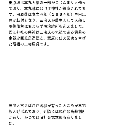
田原城は本丸と堀の一部がこじんまりと残っ
ており、本丸跡には巴江神社が鎮座されてま
す。田原藩は寛文四年（１６６４年）戸田忠
昌が転封となり、三宅氏が藩主として入部し
以後藩主は変わらず明治維新を迎えました。
巴江神社の祭神は三宅氏の先祖である備前の
南朝忠臣児島高徳と、家康に仕え武功を挙げ
た藩祖の三宅康貞です。
三宅と言えば江戸藩邸が有ったところが三宅
坂と呼ばれており、近隣には現在最高裁判所
があり、かつては旧社会党本部も有りまし
た。