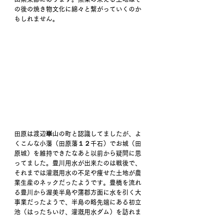
の後の焼き物文化に綿々と繋がっていくのか
もしれません。
田原は渡辺崋山の町と認識してましたが、よ
くこんな小藩（田原藩１２千石）でお城（田
原城）を維持できたなあと以前から疑問に思
ってました。豊川用水が出来たのは戦後で、
それまでは灌漑用水の不足や痩せた土地が農
業生産のネックだったようです。豊橋を流れ
る豊川から渥美半島や蒲郡方面に水を引く大
事業だったようで、半島の略先端にある初立
池（はったちいけ、灌漑用水ダム）を訪れま