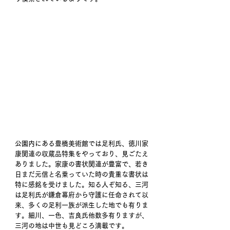
公園内にある豊橋美術館では足利氏、徳川家
康関連の収蔵品特集をやっており、見ごたえ
ありました。家康の書状関連が豊富で、若き
日まだ元信と名乗っていた時の貴重な書状は
特に感銘を受けました。知る人ぞ知る、三河
は足利氏が鎌倉幕府から守護に任命されて以
来、多くの足利一族が派生した地でも有りま
す。細川、一色、吉良氏他数多有りますが、
三河の地は中世も見どころ満載です。 