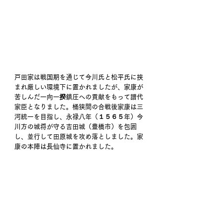
戸田家は戦国期を通じて今川氏と松平氏に挟
まれ厳しい環境下に置かれましたが、家康が
苦しんだ一向一揆鎮圧への貢献をもって譜代
家臣となりました。桶狭間の合戦後家康は三
河統一を目指し、永禄八年（１５６５年）今
川方の城将が守る吉田城（豊橋市）を包囲
し、並行して田原城を攻め落としました。家
康の本陣は長仙寺に置かれました。 