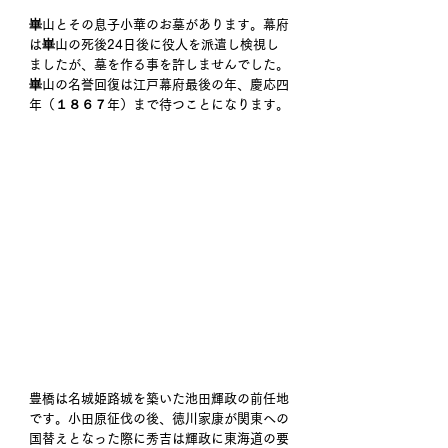
崋山とその息子小華のお墓があります。幕府
は崋山の死後24日後に役人を派遣し検視し
ましたが、墓を作る事を許しませんでした。
崋山の名誉回復は江戸幕府最後の年、慶応四
年（１８６７年）まで待つことになります。
豊橋は名城姫路城を築いた池田輝政の前任地
です。小田原征伐の後、徳川家康が関東への
国替えとなった際に秀吉は輝政に東海道の要